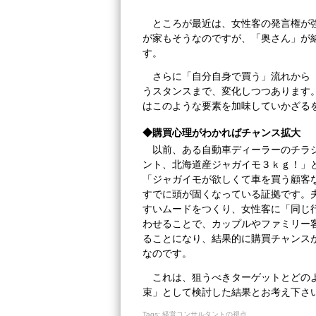
ところが最近は、女性客の発言権が
が家もそうなのですが、「奥さん」が
す。
さらに「自分自身で買う」流れから
うスタンスまで、変化しつつあります
はこのような要素を加味していかざる
◆購買心理がわかればチャンス拡大
以前、ある自動車ディーラーのチラ
ント、北海道産ジャガイモ３ｋｇ！」
「ジャガイモが欲しくて車を買う顧客
すでに頭が固くなっている証拠です。
すいムードをつくり、女性客に「同じ
わせることで、カップルやファミリー
ることになり、結果的に購買チャンス
なのです。
これは、狙うべきターゲットとどの
束」として検討した結果とお考え下さ
Tags:
経営コンサルタントの視点