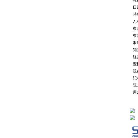
教
日
時
ん
東
東
浪
知
経
翌
視
記
読
週