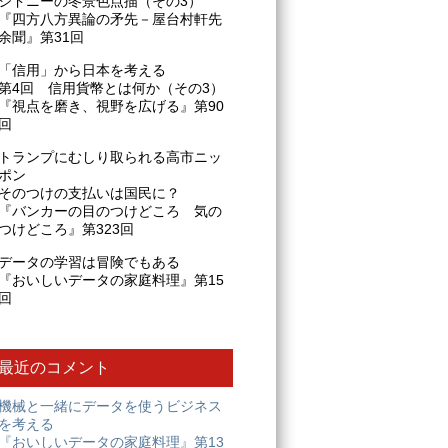
シドニーの冬景色点描（その3）
『四方八方異論の矛先－屋台村軒先
余聞』第31回
「信用」から日本を考える
第4回 信用貨幣とは何か（その3）
『視点を磨き、視野を広げる』第90
回
トランプにむしり取られる高市ニッ
ポン
そのつけの支払いは国民に？
『バンカーの目のつけどころ 気の
つけどころ』第323回
データの学習は冒険でもある
『おいしいデータの家庭料理』第15
回
最近のコメント
機械と一緒にデータを使うビジネス
を考える
『おいしいデータの家庭料理』第13