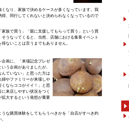
強くなり、家族で決めるケースが多くなっています。我
納得、同行してくれないと決められなくなっているので
「家族で買う」「親に支援してもらって買う」という買
。そうなってくると、当然、店舗における集客イベント
を得ないことは言うまでもありません。
シ企画に、「来場記念プレゼ
という企画がありましたが、
なんていない」と思った方は
夫婦やファミリーが来場しや
行くならココがイイ！」と思
客に来店しやすい状況をつく
が拡大するという発想が重要
ような購買体験をしてもらうべきかを「自店がすべき約
い。