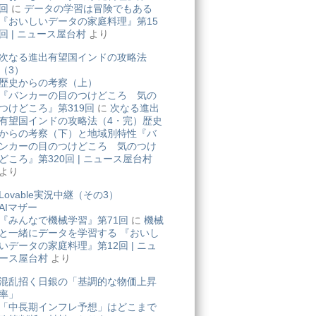
回
に
データの学習は冒険でもある
『おいしいデータの家庭料理』第15
回 | ニュース屋台村
より
次なる進出有望国インドの攻略法
（3）
歴史からの考察（上）
『バンカーの目のつけどころ 気の
つけどころ』第319回
に
次なる進出
有望国インドの攻略法（4・完）歴史
からの考察（下）と地域別特性『バ
ンカーの目のつけどころ 気のつけ
どころ』第320回 | ニュース屋台村
より
Lovable実況中継（その3）
AIマザー
『みんなで機械学習』第71回
に
機械
と一緒にデータを学習する 『おいし
いデータの家庭料理』第12回 | ニュ
ース屋台村
より
混乱招く日銀の「基調的な物価上昇
率」
「中長期インフレ予想」はどこまで