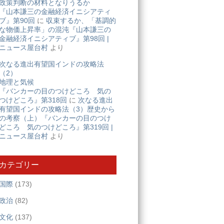
政策判断の材料となりうるか
『山本謙三の金融経済イニシアティ
ブ』第90回
に
収束するか、「基調的
な物価上昇率」の混沌『山本謙三の
金融経済イニシアティブ』第98回 |
ニュース屋台村
より
次なる進出有望国インドの攻略法
（2）
地理と気候
『バンカーの目のつけどころ 気の
つけどころ』第318回
に
次なる進出
有望国インドの攻略法（3）歴史から
の考察（上）『バンカーの目のつけ
どころ 気のつけどころ』第319回 |
ニュース屋台村
より
カテゴリー
国際
(173)
政治
(82)
文化
(137)