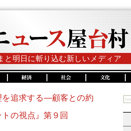
まと明日に斬り込む新しいメディア
理を追求する―顧客との約
ントの視点』第９回