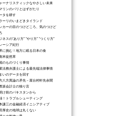
ャーナリスティックなやさしい未来
マリンのパリとはずがたり
ータを耕す
ラーリのいまどきタイランド
ンカーの目のつけどころ、気のつけど
ろ
ジネスの”あり方” ”やり方” ”つくり方”
レーシア紀行
界に挑む！地方に眠る日本の食
南米徒然草
国のものづくり事情
業法務弁護士による最先端法律事情
まいのデータを回す
方八方異論の矛先－屋台村軒先余聞
際派会計士の独り言
明け前のパキスタンから
録！トラブルシューティング
本謙三の金融経済イニシアティブ
田厚史の地球は丸くない