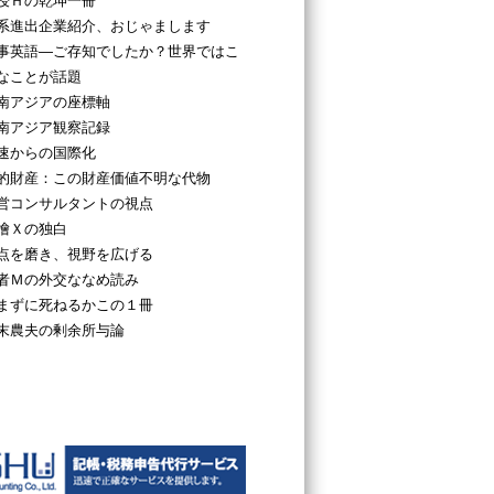
授Ｈの乾坤一冊
系進出企業紹介、おじゃまします
事英語―ご存知でしたか？世界ではこ
なことが話題
南アジアの座標軸
南アジア観察記録
速からの国際化
的財産：この財産価値不明な代物
営コンサルタントの視点
檜Ｘの独白
点を磨き、視野を広げる
者Ｍの外交ななめ読み
まずに死ねるかこの１冊
末農夫の剰余所与論