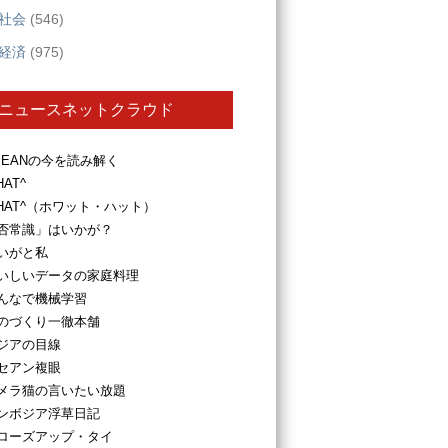
社会
(546)
経済
(975)
ニュースネットクラウド
SEANの今を読み解く
HAT^
HAT^（ホワット・ハット）
否常識」はいかが？
いがと私
いしいデータの家庭料理
んなで機械学習
のづくり一徹本舗
ジアの目線
セアン複眼
メラ猫の言いたい放題
ンボジア浮草日記
ローズアップ・タイ