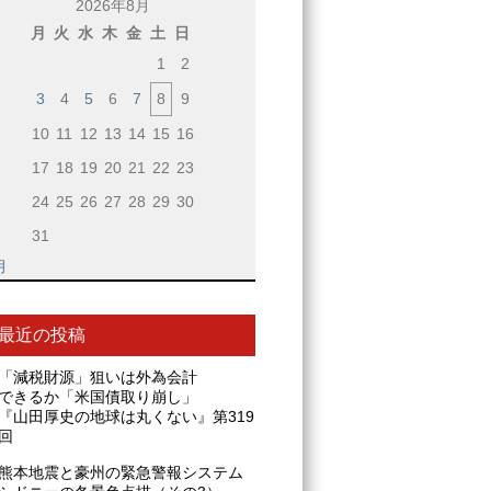
2026年8月
月
火
水
木
金
土
日
1
2
3
4
5
6
7
8
9
10
11
12
13
14
15
16
17
18
19
20
21
22
23
24
25
26
27
28
29
30
31
月
最近の投稿
「減税財源」狙いは外為会計
できるか「米国債取り崩し」
『山田厚史の地球は丸くない』第319
回
熊本地震と豪州の緊急警報システム