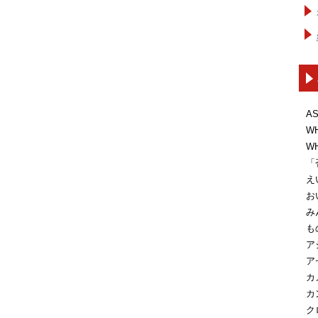
A
W
W
「
え
お
み
も
ア
ア
カ
カ
ク