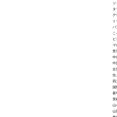
ジ
タ
デ
ト
バ
こ
ビ
マ
世
中
中
企
住
四
国
夜
実
山
山