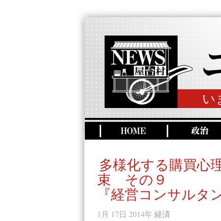
い
多様化する購買心
束 その９
『経営コンサルタ
1月 17日 2014年
経済