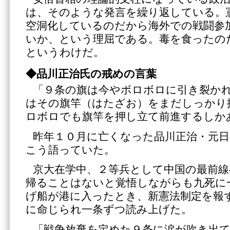
は、そのような発言を繰り返している。
空洞化しているのだから海外での戦闘参
いか、という理屈である。毒を食ったの
というわけだ。
◆品川正治氏の戒めの言葉
「９条の旗は今やボロボロに引き裂か
はその旗竿（はたざお）をまだしっかり
ロボロでも旗竿を押し立て前進するしか
昨年１０月に亡くなった品川正治・元日
こう語っていた。
京大在学中、２等兵として中国の最前
帰ることはないと覚悟しながらも九死に
げ船が港に入ったとき、新憲法制定を報
に命じられ一条ずつ読み上げた。
「戦争放棄を定めた９条に涙が吹き出