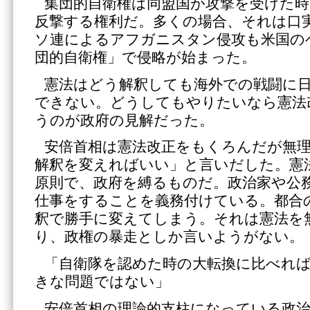
集団的自衛権は同盟国が攻撃を受けた
反撃する権利だ。多くの場合、それは口
ソ連によるアフガニスタン侵攻も米国の
団的自衛権」で侵略が始まった。
憲法はどう解釈しても海外での戦闘に
できない。どうしてもやりたいなら憲法
うのが政府の見解だった。
安倍首相は憲法改正をもくろんだが無
解釈を変えればいい」と言いだした。憲
原則で、政府を縛るものだ。政治家や公
仕事をすることを義務付けている。都合
釈で勝手に変えてしまう。それは憲法を
り、政権の暴走としか言いようがない。
「自衛隊を認めた時の大転換に比べれ
きな問題ではない」
安倍首相の理論的支柱になっている政治