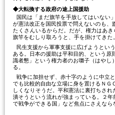
◆大転換する政府の途上国援助
国民は「まだ旗竿を手放してはいない
が憲法改正を国民投票で問えないのも、
たくさんいるからだ。だが、権力はあき
旗竿をむしり取ろうと、手を掛けてきた
民生支援から軍事支援に広げようとい
ある。日本の援助は平和目的、という原
識者懇」という権力者のお囃子（はやし
る。
戦争に加担せず、赤十字のように中立
でも比較的自由な立場に身を置けるＮＧ
しくなりそうだ。平和憲法に裏打ちされ
潰そうという流れが強まっている。２年
で戦争ができる国」など焦点にさえなら