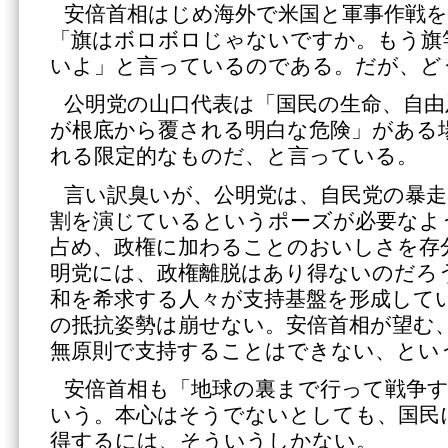
安倍首相はじめ海外で米国と軍事作戦
「旗はボロボロじゃないですか。もう旗
いよ」と言っているのである。だが、ど
公明党の山口代表は「国民の生命、自由
が根底から覆される明白な危険」がある
れる限定的なものだ、と言っている。
言い訳臭いが、公明党は、自民党の暴
割を演じているというポーズが必要なよ
占め、政権に加わることのおいしさを存
明党には、政権離脱はあり得ないのだろ
和を希求する人々が支持基盤を形成して
の抵抗姿勢は崩せない。安倍首相が望む
無原則で支持することはできない、とい
安倍首相も「地球の裏まで行って戦争
いう。本心はそうでないとしても、国民
得するには、そういうしかない。