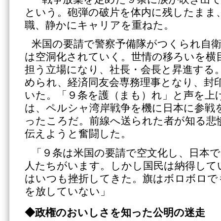
という。砲弾の破片を体内に残したまま
職、静かにキャリアを重ねた。
米国の要請で警察予備隊がつくられ自
は空洞化されていく。世情の移ろいを横
担う立場になり、社長・会長と昇進する
められ、経済同友会専務理事となり、封
いた。「９条を護（まも）れ」と声を上
は、ペルシャ湾岸戦争を機に日本に参戦
ったころだ。前線へ送られた者が知る悲
伝えようと奮闘した。
「９条は米国の要請で空文化し、日本
人たちがいます。しかし国民は納得して
はいつも挫折してきた。旗はボロボロで
を放していない」
◆政権のおいしさを知った公明の迷走