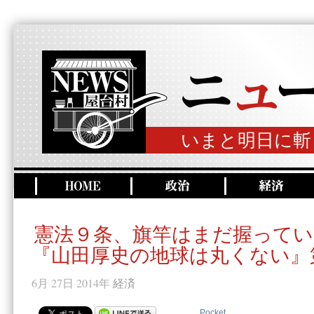
いまと明日に斬
憲法９条、旗竿はまだ握ってい
『山田厚史の地球は丸くない』
6月 27日 2014年
経済
Pocket