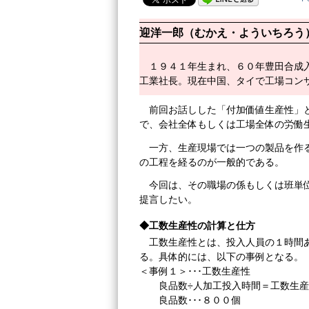
迎洋一郎（むかえ・よういちろう
１９４１年生まれ、６０年豊田合成
工業社長。現在中国、タイで工場コン
前回お話しした「付加価値生産性」
で、会社全体もしくは工場全体の労働
一方、生産現場では一つの製品を作
の工程を経るのが一般的である。
今回は、その職場の係もしくは班単
提言したい。
◆工数生産性の計算と仕方
工数生産性とは、投入人員の１時間
る。具体的には、以下の事例となる。
＜事例１＞･･･工数生産性
良品数÷人加工投入時間＝工数生産
良品数･･･８００個