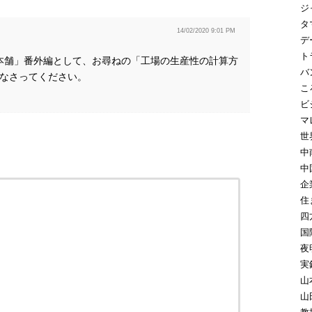
ジ
タ
14/02/2020 9:01 PM
デ
ト
一徹本舗」番外編として、お尋ねの「工場の生産性の計算方
バ
なさってください。
こ
ビ
マ
世
中
中
企
住
四
国
夜
実
山
山