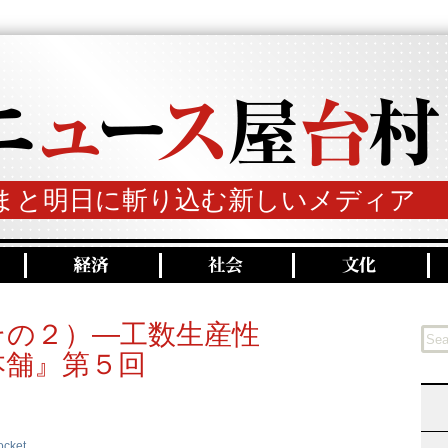
まと明日に斬り込む新しいメディア
その２）―工数生産性
本舗』第５回
ocket