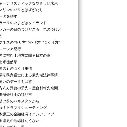
ャーナリスティックなやさしい未来
マリンのパリとはずがたり
ータを耕す
ラーリのいまどきタイランド
ンカーの目のつけどころ、気のつけど
ろ
ジネスの”あり方” ”やり方” ”つくり方”
レーシア紀行
界に挑む！地方に眠る日本の食
南米徒然草
国のものづくり事情
業法務弁護士による最先端法律事情
まいのデータを回す
方八方異論の矛先－屋台村軒先余聞
際派会計士の独り言
明け前のパキスタンから
録！トラブルシューティング
本謙三の金融経済イニシアティブ
田厚史の地球は丸くない