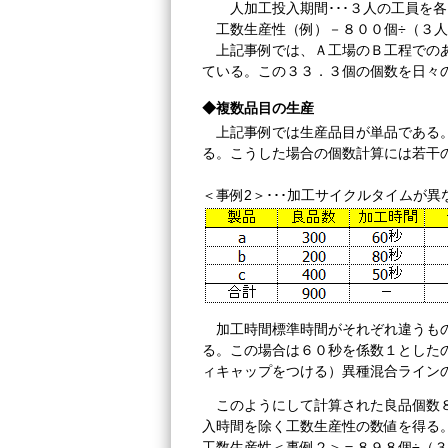
人加工投入期間･･･３人の工員を各
工数生産性（例）－８００個÷（３人
上記事例では、Ａ工場のＢ工程でのあ
ている。この３３．３個の個数を日々
◆複数品目の生産
上記事例では生産品目が単品である
る。こうした場合の個数計算には若干
＜事例2＞･･･加工サイクルタイムが
加工時間標準時間がそれぞれ違うも
る。この場合は６０秒を係数１とした
ィキャップをつける）異種混合ライン
このようにして計算された良品個数
入時間を除く工数生産性の数値を得る
工数生産性＜事例２＞＝８９８個÷（３