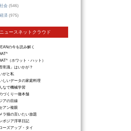
社会
(546)
経済
(975)
ニュースネットクラウド
SEANの今を読み解く
HAT^
HAT^（ホワット・ハット）
否常識」はいかが？
いがと私
いしいデータの家庭料理
んなで機械学習
のづくり一徹本舗
ジアの目線
セアン複眼
メラ猫の言いたい放題
ンボジア浮草日記
ローズアップ・タイ