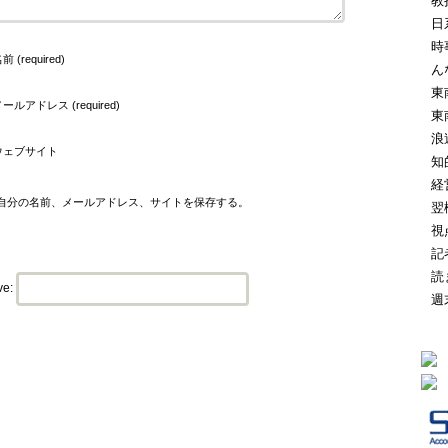
教
日
時
前 (required)
ん
東
ールアドレス (required)
東
浪
ウェブサイト
知
経
自分の名前、メールアドレス、サイトを保存する。
翌
視
記
読
ve:
週