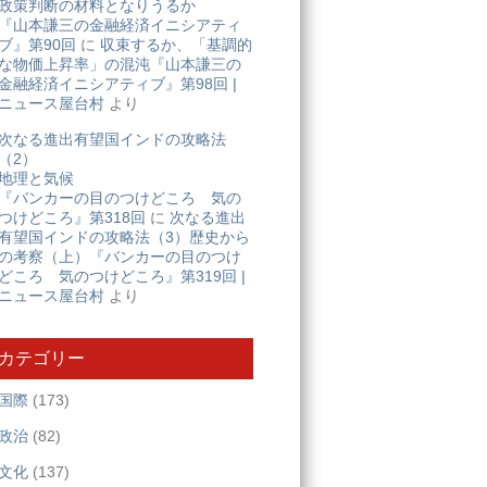
政策判断の材料となりうるか
『山本謙三の金融経済イニシアティ
ブ』第90回
に
収束するか、「基調的
な物価上昇率」の混沌『山本謙三の
金融経済イニシアティブ』第98回 |
ニュース屋台村
より
次なる進出有望国インドの攻略法
（2）
地理と気候
『バンカーの目のつけどころ 気の
つけどころ』第318回
に
次なる進出
有望国インドの攻略法（3）歴史から
の考察（上）『バンカーの目のつけ
どころ 気のつけどころ』第319回 |
ニュース屋台村
より
カテゴリー
国際
(173)
政治
(82)
文化
(137)