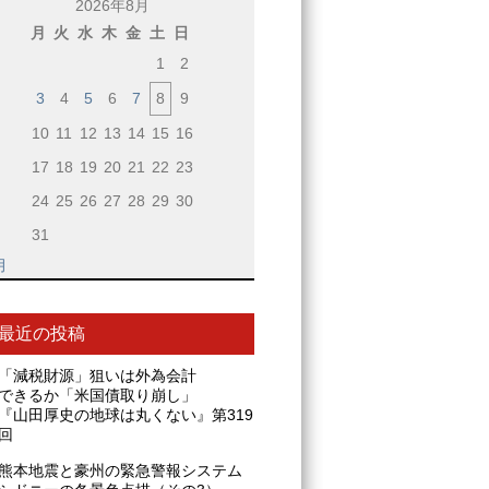
2026年8月
月
火
水
木
金
土
日
1
2
3
4
5
6
7
8
9
10
11
12
13
14
15
16
17
18
19
20
21
22
23
24
25
26
27
28
29
30
31
月
最近の投稿
「減税財源」狙いは外為会計
できるか「米国債取り崩し」
『山田厚史の地球は丸くない』第319
回
熊本地震と豪州の緊急警報システム