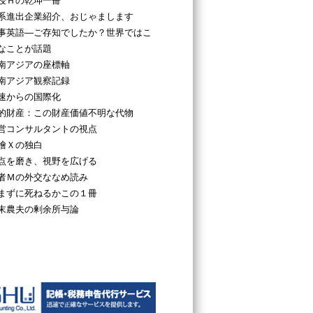
授Ｈの乾坤一冊
系進出企業紹介、おじゃまします
事英語―ご存知でしたか？世界ではこ
なことが話題
南アジアの座標軸
南アジア観察記録
速からの国際化
的財産：この財産価値不明な代物
営コンサルタントの視点
檜Ｘの独白
点を磨き、視野を広げる
者Ｍの外交ななめ読み
まずに死ねるかこの１冊
末農夫の剰余所与論