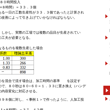
８０時間投入
×８時間）＝３３．３個
る一日の工数生産性が３３．３個であったと計算され
の改善によって引き上げていかなければならない。
。しかし、実際の工場では複数の品目が生産されてい
の工夫が必要となる。
異なるものを複数生産した場合
のを混合で流す場合は、加工時間の基準 を設定す
ので、８０秒は８０÷６０＝１．３３に置き換え（ハンデ
の内容変化に対応させる。
８９８個に対し、＜事例１＞で作ったように、人加工投
。
人×８時間）＝３７．４２個