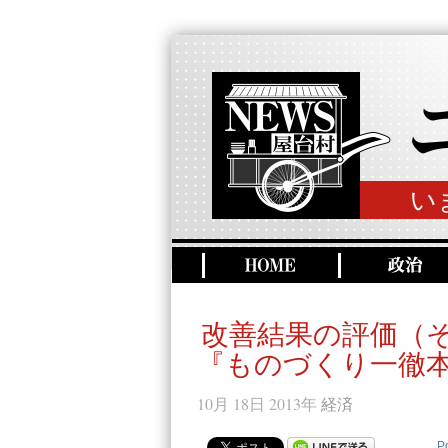
い
改善結果の評価（
『ものづくり一徹
10月 18日 2013年
経済
P