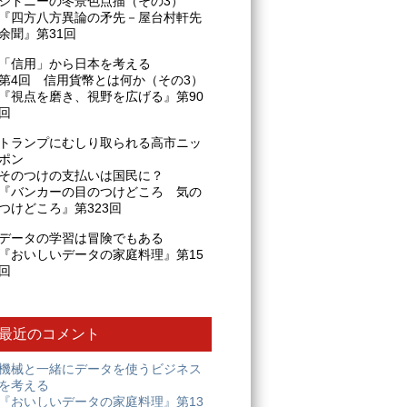
シドニーの冬景色点描（その3）
『四方八方異論の矛先－屋台村軒先
余聞』第31回
「信用」から日本を考える
第4回 信用貨幣とは何か（その3）
『視点を磨き、視野を広げる』第90
回
トランプにむしり取られる高市ニッ
ポン
そのつけの支払いは国民に？
『バンカーの目のつけどころ 気の
つけどころ』第323回
データの学習は冒険でもある
『おいしいデータの家庭料理』第15
回
最近のコメント
機械と一緒にデータを使うビジネス
を考える
『おいしいデータの家庭料理』第13