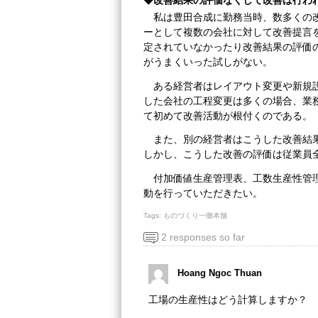
◆改善結果の評価なくして改善は行わ
私は豊田合成に勤務当時、数多くの
ーとして複数の会社に対して改善提言
定されていなかったり改善結果の評価
がうまくいった試しがない。
ある経営者はレイアウト変更や新規
した会社の工程変更は多くの場合、業
て初めて改善活動が根付くのである。
また、別の経営者はこうした改善結
しかし、こうした改善の評価は従業員
付加価値生産管理表、工数生産性管
動を行っていただきたい。
Tags:
ものづくり一徹本舗
2 responses so far
Hoang Ngoc Thuan
工場の生産性はどう計算しますか？