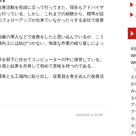
れず
改善活動を先頭に立って行ってきた。現在もアドバイザ
を行っている。しかし、これまでの経験から、標準が設
のフォローアップが出来ていなかったりする会社で改善
設備の導入などで改善をしたと思い込んでいるが、こう
務向上には結びつかない。地道な作業の繰り返しによっ
A
W
果を部下に任せてコンピューターの中に保管している。
W
全員と結果を共有して初めて意味を持つのである。
「
理表とも工場内に貼り出し、従業員を巻き込んだ改善活
え
お
み
も
ア
ア
10/02/2020 11:20 PM
カ
カ
ク