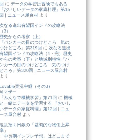
回
に
データの学習は冒険でもある
『おいしいデータの家庭料理』第15
回 | ニュース屋台村
より
次なる進出有望国インドの攻略法
（3）
歴史からの考察（上）
『バンカーの目のつけどころ 気の
つけどころ』第319回
に
次なる進出
有望国インドの攻略法（4・完）歴史
からの考察（下）と地域別特性『バ
ンカーの目のつけどころ 気のつけ
どころ』第320回 | ニュース屋台村
より
Lovable実況中継（その3）
AIマザー
『みんなで機械学習』第71回
に
機械
と一緒にデータを学習する 『おいし
いデータの家庭料理』第12回 | ニュ
ース屋台村
より
混乱招く日銀の「基調的な物価上昇
率」
「中長期インフレ予想」はどこまで