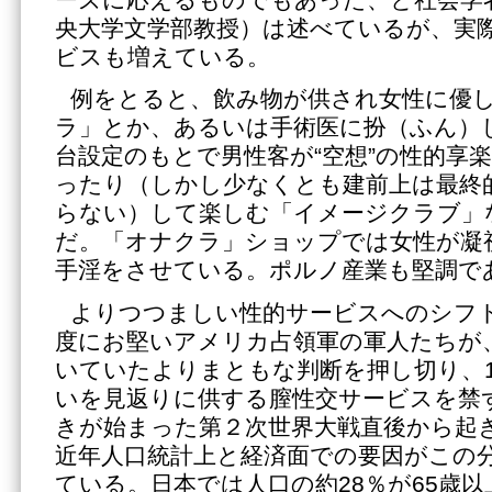
央大学文学部教授）は述べているが、実
ビスも増えている。
例をとると、飲み物が供され女性に優
ラ」とか、あるいは手術医に扮（ふん）
台設定のもとで男性客が“空想”の性的享
ったり（しかし少なくとも建前上は最終
らない）して楽しむ「イメージクラブ」
だ。「オナクラ」ショップでは女性が凝
手淫をさせている。ポルノ産業も堅調で
よりつつましい性的サービスへのシフ
度にお堅いアメリカ占領軍の軍人たちが
いていたよりまともな判断を押し切り、1
いを見返りに供する膣性交サービスを禁
きが始まった第２次世界大戦直後から起
近年人口統計上と経済面での要因がこの
ている。日本では人口の約28％が65歳