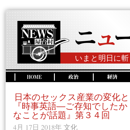
いまと明日に斬
日本のセックス産業の変化と
『時事英語―ご存知でしたか
なことが話題』第３４回
4月 17日 2018年
文化