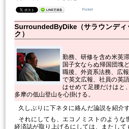
Pocket
SurroundedByDike（サラウ
ク）
勤務、研修を含め米英
国子女ならぬ帰国団塊
職後、外資系法務、広
で英文広報、社員の英
はせめて足腰だけはと
多摩の低山登山を心掛ける。
久しぶりに下ネタに絡んだ論説を紹介
それにしても、エコノミストのような
経済誌が取り上げるにしては、またして