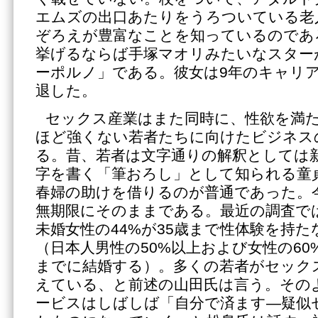
エムズの出口あたりをうろついている老
ぞろえが豊富なことを知っているのであ
挙げるならば手塚マオリみたいなスター
ーポルノ」である。彼女は9年のキャリア
退した。
セックス産業はまた同時に、性欲を満
ほど強くない若者たちに向けたビジネス
る。昔、若者は文字通りの解釈としては
字を書く「筆おろし」として知られる童
春婦の助けを借りるのが普通であった。
無期限にそのままである。最近の調査では
未婚女性の44%が35歳まで性体験を持
（日本人男性の50%以上および女性の60%
までに結婚する）。多くの若者がセック
えている、と前述の山田氏は言う。その
ービスはしばしば「自分で済ます―疑似