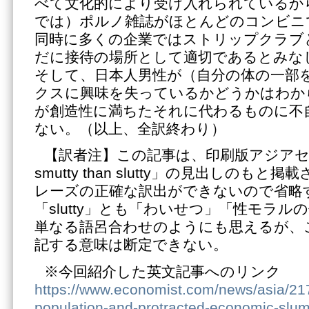
べて文化的により受け入れられているか
では）ポルノ雑誌がほとんどのコンビニ
同時に多くの企業ではストリップクラブ
だに接待の場所として適切であるとみな
そして、日本人男性が（自分の体の一部
クスに興味を失っているかどうかはわか
が創造性に満ちたそれに代わるものに不
ない。（以上、全訳終わり）
【訳者注】この記事は、印刷版アジアセク
smutty than slutty」の見出しのも
レーズの正確な訳出ができないので省略する
「slutty」とも「わいせつ」「性モラ
単なる語呂合わせのようにも思えるが、
記する意味は断定できない。
※今回紹介した英文記事へのリンク
https://www.economist.com/news/asia/21
population-and-protracted-economic-slu