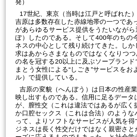
発）
17世紀、東京（当時は江戸と呼ばれた
吉原は多数存在した赤線地帯の一つであ
があらゆるサービス提供をうたいながら
ぽ）したのである。そして400年のちの
ネスの中心として残り続けてきた。しか
求はあからさまなものではなくなりつつ
の名を冠する20以上に及ぶソープラン
まとう女性による“しごき”サービスをおよ
ル）で提供している。
吉原の変貌（へんぼう）は日本の性産
映し出すものである。信用に足るデータ
が、膣性交（これは違法ではあるが広く
か口腔セックス（これは合法）のような
って、よりソフトなサービスが人気を得
ジネスは長く性交だけではなく親密さと
ーズに応えるものでもあった、と社会学