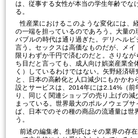
は、従事する女性が本当の学生年齢でな
る。
性産業におけるこのような変化には、
の一端を担っているのであろう。大量の
バブルの時代は通り過ぎた。デリヘルビ
言う。セックスは高価なものだが、メイ
限りわずか千円で済むのだと。さりなが
ち目だと言っても、成人向け娯楽産業全
く）しているわけではない。矢野経済研
と、日本の高齢化と人口減少にもかかわ
設とサービスは、2014年には2.14%（
り、同じく関連ショップの売り上げの減
まっている。世界最大のポルノウェブサイト
ば、日本でのその種の商品の流通量は世
う。
前述の編集者、生駒氏はその業界の存在