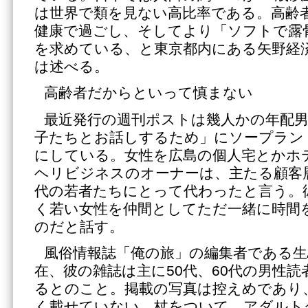
は世界で類を見ない高比率である。高齢
健康で過ごし、そしてより「ソフトで露
を求めている、と東京都内にある矢野経
は述べる。
高齢者だからといって慎まない
最近発行の週刊ポストは幾人かの年配
子たちとお話しするため」にソープラン
にしている。女性を広島の個人宅とかホ
ヘリビジネスのオーナーは、主たる顧客層
代の若者たちにとって代わったと言う。
く若い女性を仲間としてただ一緒に時間
のだと話す。
風俗情報誌「俺の旅」の編集者である生
在、彼の雑誌は主に50代、60代の男性
るとのこと。掲載の写真は控えめであり
く載せていない。杖をついて、アダルト