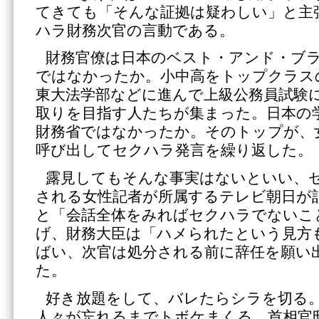
てきても「そんな証拠は疑わしい」と主
ハラ財務次官の言動である。
財務官僚は日本のベスト・アンド・ブ
ではなかったか。小中高をトップクラス
東大法学部などに進んで上級公務員試験
取りを目指す人たちが集まった。日本の
財務省ではなかったか。そのトップが、
呼び出してセクハラ発言を繰り返した。
露見してもそんな事実はないといい、
される女性記者が所属するテレビ朝日が
と「会話全体をみればセクハラでないこ
げ、財務大臣は「ハメられたという見方
ばい、次官は処分される前に辞任を願い
た。
好き放題をして、バレたらシラを切る
人々が忘れるまでトボケまくる。首相官