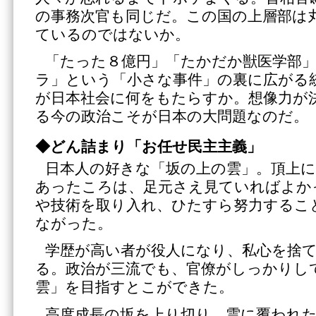
の事務次官も同じだ。この国の上層部は
ているのではないか。
「たった８億円」「たかだか獣医学部
ラ」という「小さな事件」の裏に広がる
が日本社会に何をもたらすか。想像力が
る今の政治こそが日本の大問題なのだ。
◆どん詰まり「お任せ民主主義」
日本人の好きな「坂の上の雲」。頂上
あったころは、足元さえ見ていればよか
や技術を取り入れ、ひたすら努力するこ
ながった。
学歴が高い者が役人になり、私心を捨
る。政治が三流でも、官僚がしっかりし
雲」を目指すとこができた。
高度成長の坂を上り切り、雲に覆われ