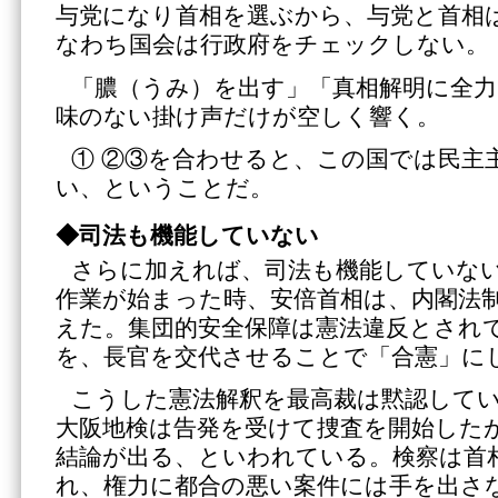
与党になり首相を選ぶから、与党と首相
なわち国会は行政府をチェックしない。
「膿（うみ）を出す」「真相解明に全
味のない掛け声だけが空しく響く。
① ②③を合わせると、この国では民主
い、ということだ。
◆司法も機能していない
さらに加えれば、司法も機能していな
作業が始まった時、安倍首相は、内閣法
えた。集団的安全保障は憲法違反とされ
を、長官を交代させることで「合憲」に
こうした憲法解釈を最高裁は黙認して
大阪地検は告発を受けて捜査を開始した
結論が出る、といわれている。検察は首
れ、権力に都合の悪い案件には手を出さ