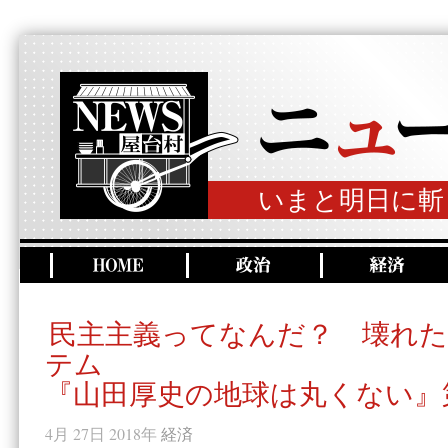
いまと明日に斬
民主主義ってなんだ？ 壊れた
テム
『山田厚史の地球は丸くない』
4月 27日 2018年
経済