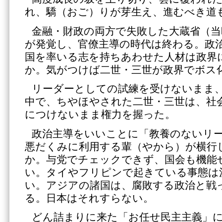
れ、驕（おご）りが芽生え、進むべき道
金融・財政の両方で失敗した大蔵省（当
が発覚し、官僚主導の時代は終わる。政
国を率いる志を持ちあわせた人材は政界
か。気がつけば二世・三世が政界でボス
リーダーとしての試練を受けないまま
中で、ちやほやされた二世・三世は、社
につけないまま権力を握った。
政治主導をいいことに「教養のないリ
悪だくみに利用する輩（やから）が横行
か。与党でチェックできず、国会も機能
い。タイやフリピンで起きている事態は
い。アジアの諸国は、腐敗する政治と戦
る。日本はそれすらない。
どん詰まりに来た「お任せ民主主義」