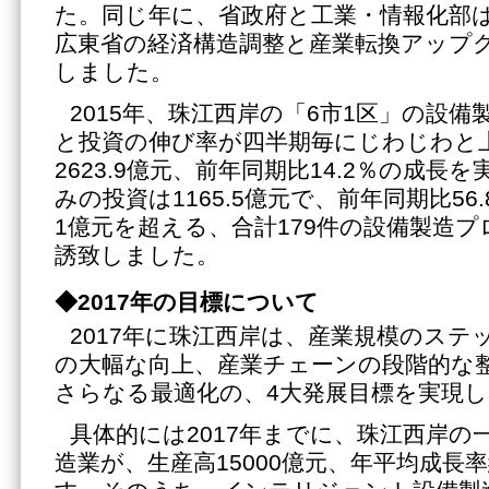
た。同じ年に、省政府と工業・情報化部
広東省の経済構造調整と産業転換アップ
しました。
2015年、珠江西岸の「6市1区」の設
と投資の伸び率が四半期毎にじわじわと
2623.9億元、前年同期比14.2％の成長
みの投資は1165.5億元で、前年同期比56
1億元を超える、合計179件の設備製造
誘致しました。
◆2017年の目標について
2017年に珠江西岸は、産業規模のステ
の大幅な向上、産業チェーンの段階的な
さらなる最適化の、4大発展目標を実現
具体的には2017年までに、珠江西岸の
造業が、生産高15000億元、年平均成長