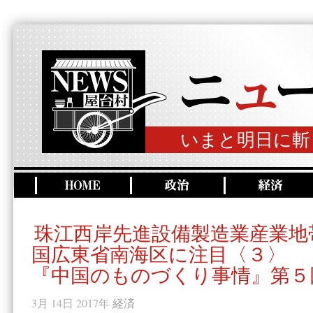
いまと明日に斬
珠江西岸先進設備製造業産業地
国広東省南海区に注目〈３〉
『中国のものづくり事情』第５
3月 14日 2017年
経済