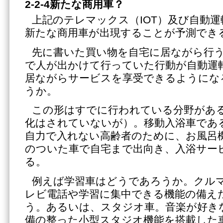
2-2-4新たな商用車？
上記のテレマックス（IOT）及び自動
新たな商用車が出現することが予測でき
先に書いた買い物を自宅に居ながら行
で人が出かけて行っていた行動が自動運
居ながらサービスを享受できるようにな
うか。
この形はすでに行われている分野があ
化はされていないが）。移動入浴車であ
自力で入れない高齢者のために、お風呂
のついた車で自宅まで出向き、入浴サー
る。
例えば学習車はどうであろうか。クル
レビ電話や学習に集中できる機能の備え
う。あるいは、スタジオ車。音楽が好き
備の整った小型スタジオ機能を搭載した