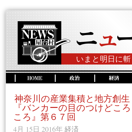
いまと明日に斬
神奈川の産業集積と地方創生
『バンカーの目のつけどころ
ころ』第６７回
4月 15日 2016年
経済