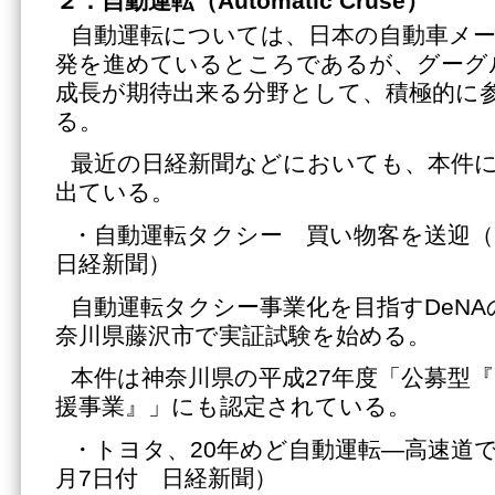
２．自動運転（Automatic Cruse）
自動運転については、日本の自動車メ
発を進めているところであるが、グーグ
成長が期待出来る分野として、積極的に
る。
最近の日経新聞などにおいても、本件
出ている。
・自動運転タクシー 買い物客を送迎（2
日経新聞）
自動運転タクシー事業化を目指すDeN
奈川県藤沢市で実証試験を始める。
本件は神奈川県の平成27年度「公募型
援事業』」にも認定されている。
・トヨタ、20年めど自動運転―高速道で実
月7日付 日経新聞）