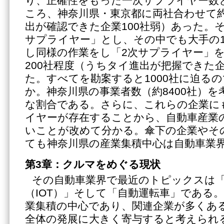
り、正確性をもった一次サプライヤー数
ころ、神奈川県・東京都に両社合わせて約
出が確認できた企業100社弱）あった。
サプライヤー」とし、その中でも大手の
し同様の作業をし「2次サプライヤー」
200社程度（うちタイ進出が把握できた企
た。すべてを勘案すると1000社に迫る
か。神奈川県の事業者数（約8400社）
な割合である。さらに、これらの企業に
イヤーが存在することから、自動車産業
いことが改めて分かる。傘下の企業やそ
ても神奈川県の産業集積中心は自動車業
第3章：クルマをめぐる現状
その自動車業界で最近のトピックスは
（IOT）」そして「自動運転車」である
業集積の中心であり、関連企業が多くあ
全体の発展に大きく寄与すると考えられ