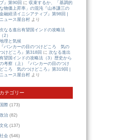
ブ』第90回
に
収束するか、「基調的
な物価上昇率」の混沌『山本謙三の
金融経済イニシアティブ』第98回 |
ニュース屋台村
より
次なる進出有望国インドの攻略法
（2）
地理と気候
『バンカーの目のつけどころ 気の
つけどころ』第318回
に
次なる進出
有望国インドの攻略法（3）歴史から
の考察（上）『バンカーの目のつけ
どころ 気のつけどころ』第319回 |
ニュース屋台村
より
カテゴリー
国際
(173)
政治
(82)
文化
(137)
社会
(546)