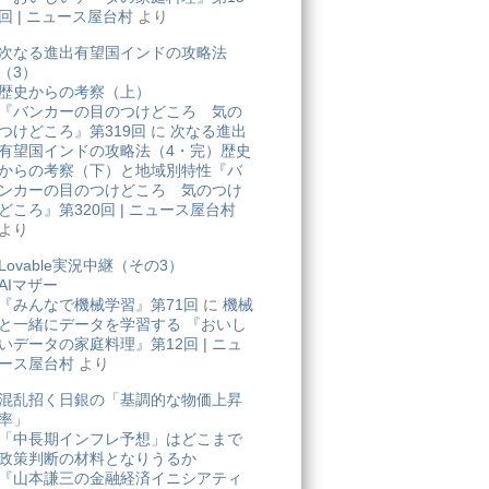
回 | ニュース屋台村
より
次なる進出有望国インドの攻略法
（3）
歴史からの考察（上）
『バンカーの目のつけどころ 気の
つけどころ』第319回
に
次なる進出
有望国インドの攻略法（4・完）歴史
からの考察（下）と地域別特性『バ
ンカーの目のつけどころ 気のつけ
どころ』第320回 | ニュース屋台村
より
Lovable実況中継（その3）
AIマザー
『みんなで機械学習』第71回
に
機械
と一緒にデータを学習する 『おいし
いデータの家庭料理』第12回 | ニュ
ース屋台村
より
混乱招く日銀の「基調的な物価上昇
率」
「中長期インフレ予想」はどこまで
政策判断の材料となりうるか
『山本謙三の金融経済イニシアティ