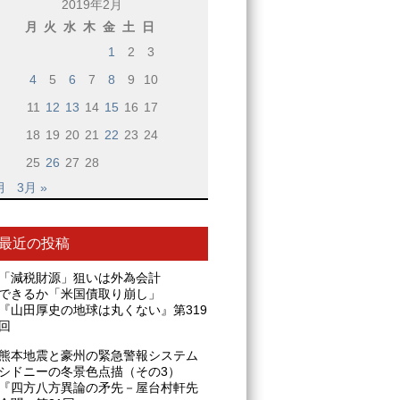
2019年2月
月
火
水
木
金
土
日
1
2
3
4
5
6
7
8
9
10
11
12
13
14
15
16
17
18
19
20
21
22
23
24
25
26
27
28
月
3月 »
最近の投稿
「減税財源」狙いは外為会計
できるか「米国債取り崩し」
『山田厚史の地球は丸くない』第319
回
熊本地震と豪州の緊急警報システム
シドニーの冬景色点描（その3）
『四方八方異論の矛先－屋台村軒先