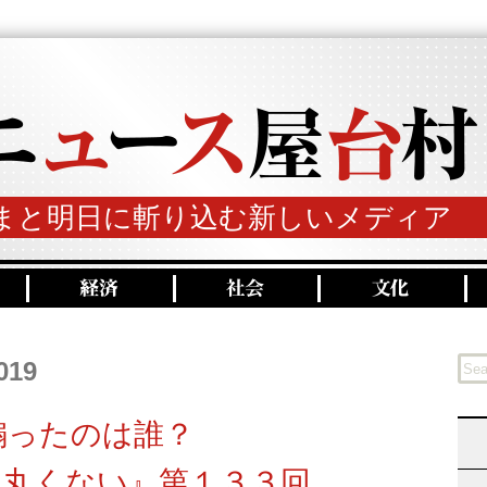
まと明日に斬り込む新しいメディア
019
煽ったのは誰？
は丸くない』第１３３回