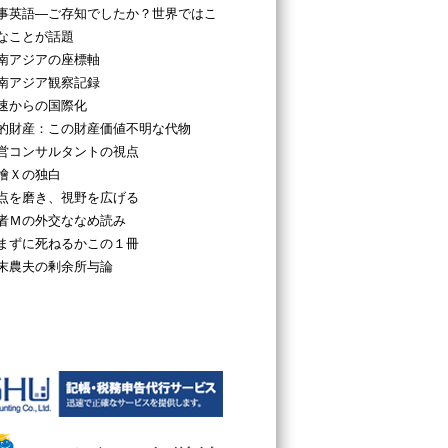
事英語―ご存知でしたか？世界ではこ
なことが話題
南アジアの座標軸
南アジア観察記録
速からの国際化
的財産：この財産価値不明な代物
営コンサルタントの視点
檜Ｘの独白
点を磨き、視野を広げる
者Ｍの外交ななめ読み
まずに死ねるかこの１冊
末農夫の剰余所与論