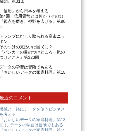
余聞』第31回
「信用」から日本を考える
第4回 信用貨幣とは何か（その3）
『視点を磨き、視野を広げる』第90
回
トランプにむしり取られる高市ニッ
ポン
そのつけの支払いは国民に？
『バンカーの目のつけどころ 気の
つけどころ』第323回
データの学習は冒険でもある
『おいしいデータの家庭料理』第15
回
最近のコメント
機械と一緒にデータを使うビジネス
を考える
『おいしいデータの家庭料理』第13
回
に
データの学習は冒険でもある
『おいしいデータの家庭料理』第15