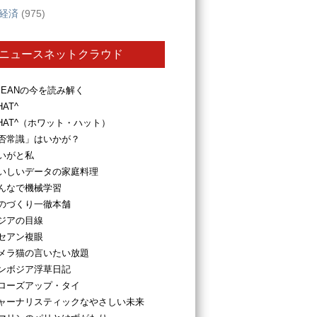
経済
(975)
ニュースネットクラウド
SEANの今を読み解く
HAT^
HAT^（ホワット・ハット）
否常識」はいかが？
いがと私
いしいデータの家庭料理
んなで機械学習
のづくり一徹本舗
ジアの目線
セアン複眼
メラ猫の言いたい放題
ンボジア浮草日記
ローズアップ・タイ
ャーナリスティックなやさしい未来