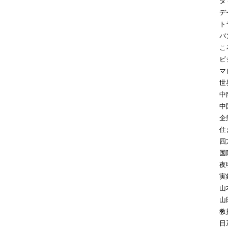
タ
デ
ト
バ
こ
ビ
マ
世
中
中
企
住
四
国
夜
実
山
山
教
日