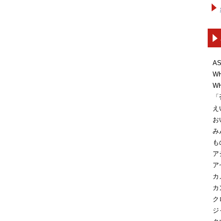
A
W
W
「
え
お
み
も
ア
ア
カ
カ
ク
ジ