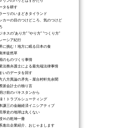
マリンのパリとはずがたり
ータを耕す
ラーリのいまどきタイランド
ンカーの目のつけどころ、気のつけど
ろ
ジネスの”あり方” ”やり方” ”つくり方”
レーシア紀行
界に挑む！地方に眠る日本の食
南米徒然草
国のものづくり事情
業法務弁護士による最先端法律事情
まいのデータを回す
方八方異論の矛先－屋台村軒先余聞
際派会計士の独り言
明け前のパキスタンから
録！トラブルシューティング
本謙三の金融経済イニシアティブ
田厚史の地球は丸くない
授Ｈの乾坤一冊
系進出企業紹介、おじゃまします