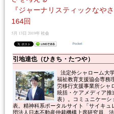
『ジャーナリスティックなやさ
164回
5月 13日 2019年
社会
Pocket
引地達也（ひきち・たつや）
法定外シャローム大
福祉教育支援協会専務
労移行支援事業所シャ
統括・ケアメディア推
表）。コミュニケーシ
表。精神科系ポータルサイト「サイキュ
団法人日本不動産仲裁機構上席研究員、