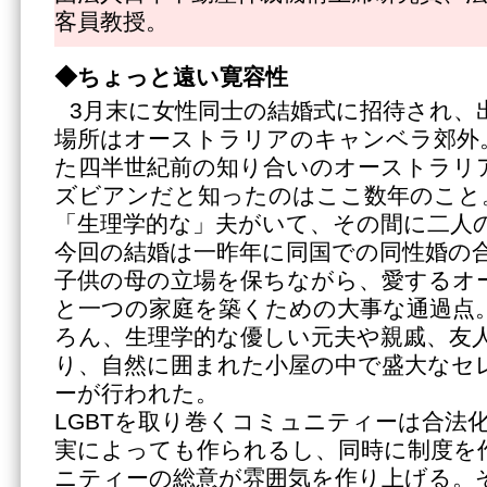
客員教授。
◆ちょっと遠い寛容性
3月末に女性同士の結婚式に招待され、
場所はオーストラリアのキャンベラ郊外
た四半世紀前の知り合いのオーストラリ
ズビアンだと知ったのはここ数年のこと
「生理学的な」夫がいて、その間に二人
今回の結婚は一昨年に同国での同性婚の
子供の母の立場を保ちながら、愛するオ
と一つの家庭を築くための大事な通過点
ろん、生理学的な優しい元夫や親戚、友人
り、自然に囲まれた小屋の中で盛大なセ
ーが行われた。
LGBTを取り巻くコミュニティーは合法
実によっても作られるし、同時に制度を
ニティーの総意が雰囲気を作り上げる。