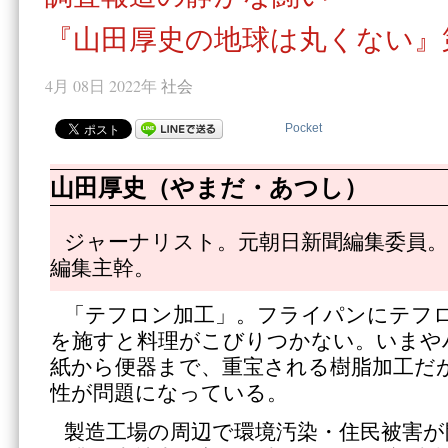
『山田厚史の地球は丸くない』第
4月 08日 2022年
社会
Pocket
山田厚史（やまだ・あつし）
ジャーナリスト。元朝日新聞編集委員。
編集主幹。
「テフロン加工」。フライパンにテフ
を施すと料理がこびりつかない。いまや
紙から便器まで、重宝される樹脂加工だ
性が問題になっている。
製造工場の周辺で環境汚染・住民被害が