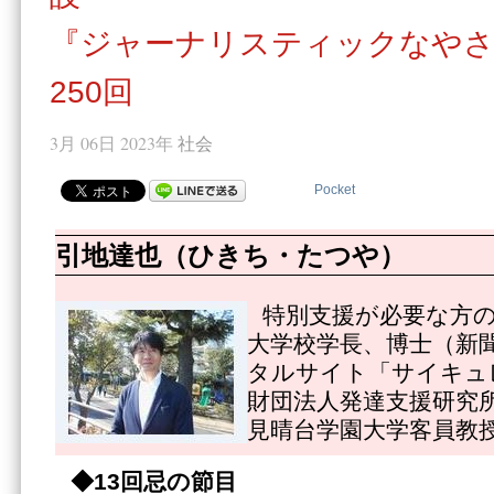
『ジャーナリスティックなやさ
250回
3月 06日 2023年
社会
Pocket
引地達也（ひきち・たつや）
特別支援が必要な方
大学校学長、博士（新
タルサイト「サイキュ
財団法人発達支援研究
見晴台学園大学客員教
◆
13回忌の節目