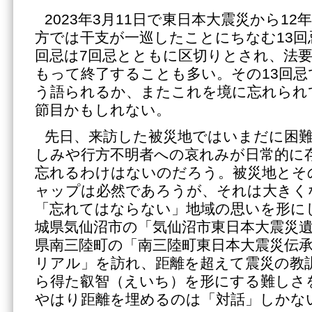
2023年3月11日で東日本大震災から1
方では干支が一巡したことにちなむ13回
回忌は7回忌とともに区切りとされ、法要
もって終了することも多い。その13回忌
う語られるか、またこれを境に忘れられ
節目かもしれない。
先日、来訪した被災地ではいまだに困
しみや行方不明者への哀れみが日常的に
忘れるわけはないのだろう。被災地とそ
ャップは必然であろうが、それは大きく
「忘れてはならない」地域の思いを形に
城県気仙沼市の「気仙沼市東日本大震災
県南三陸町の「南三陸町東日本大震災伝承
リアル」を訪れ、距離を超えて震災の教
ら得た叡智（えいち）を形にする難しさ
やはり距離を埋めるのは「対話」しかな