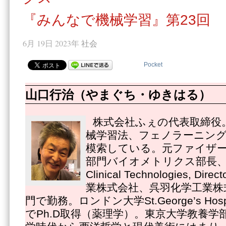
『みんなで機械学習』第23回
6月 19日 2023年
社会
Pocket
山口行治（やまぐち・ゆきはる）
株式会社ふぇの代表取締役
械学習法、フェノラーニング
模索している。元ファイザ
部門バイオメトリクス部長、Pfize
Clinical Technologies, 
業株式会社、呉羽化学工業株
門で勤務。ロンドン大学St.George’s Hospital
でPh.D取得（薬理学）。東京大学教養学