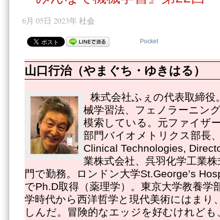
6月 05日 2023年
社会
Pocket
山口行治（やまぐち・ゆきはる）
株式会社ふぇの代表取締役
械学習法、フェノラーニング
模索している。元ファイザ
部門バイオメトリクス部長、Pfize
Clinical Technologies, 
業株式会社、呉羽化学工業株
門で勤務。ロンドン大学St.George’s Hospital
でPh.D取得（薬理学）。東京大学教養学
学時代から西洋哲学と現代美術にはまり
しんだ。冒険的なエッジを好むけれども