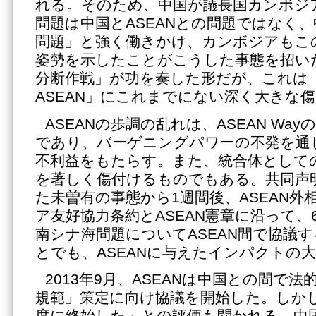
れる。そのため、中国が議長国カンボジ
問題は中国とASEANとの問題ではなく
問題」と強く働きかけ、カンボジアもこ
姿勢を示したことがこうした事態を招いた
分断作戦」が功を奏した形だが、これは
ASEAN」にこれまでにない深く大きな
ASEANの歩調の乱れは、ASEAN Wa
であり、バーゲニングパワーの不発を通
不利益をもたらす。また、統合体としての
を著しく傷付けるものでもある。共同声
た未曽有の事態から1週間後、ASEAN外
ア友好協力条約とASEAN憲章に沿って
南シナ海問題についてASEAN間で協議
とでも、ASEANに与えたインパクトの
2013年9月、ASEANは中国との間で
規範」策定に向け協議を開始した。しか