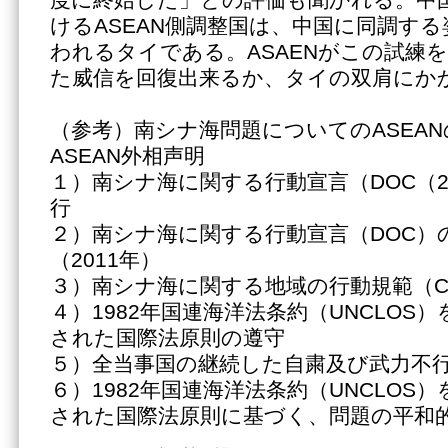
度に終始した」との評価も聞かれる。中
けるASEAN側調整国は、中国に同調す
われるタイである。ASAENがこの試練
た威信を回復出来るか、タイの双肩にか
（参考）南シナ海問題についてのASEAN
ASEAN外相声明
１）南シナ海に関する行動宣言（DOC（2
行
２）南シナ海に関する行動宣言（DOC）
（2011年）
３）南シナ海に関する地域の行動規範（C
４）1982年国連海洋法条約（UNCLOS
された国際法原則の遵守
５）全当事国の継続した自粛及び武力不
６）1982年国連海洋法条約（UNCLOS
された国際法原則に基づく、問題の平和