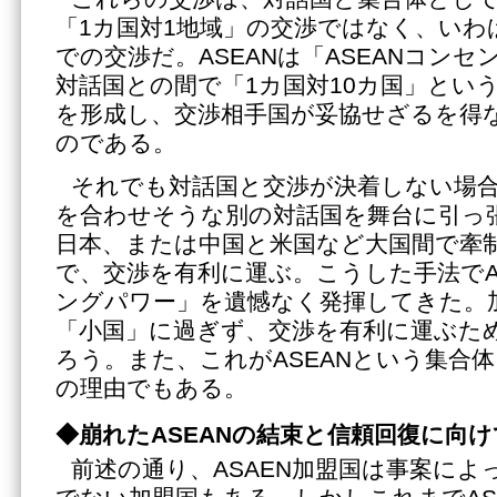
「1カ国対1地域」の交渉ではなく、いわば
での交渉だ。ASEANは「ASEANコン
対話国との間で「1カ国対10カ国」とい
を形成し、交渉相手国が妥協せざるを得
のである。
それでも対話国と交渉が決着しない場合、
を合わせそうな別の対話国を舞台に引っ
日本、または中国と米国など大国間で牽
で、交渉を有利に運ぶ。こうした手法でA
ングパワー」を遺憾なく発揮してきた。
「小国」に過ぎず、交渉を有利に運ぶた
ろう。また、これがASEANという集合
の理由でもある。
◆崩れたASEANの結束と信頼回復に向け
前述の通り、ASAEN加盟国は事案によ