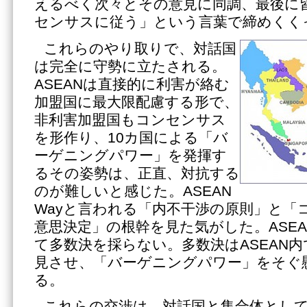
えるべく次々とその意見に同調、最後に皆
センサスに従う」という言葉で締めくく
これらのやり取りで、対話国
は完全に守勢に立たされる。
ASEANは直接的に利害が絡む
加盟国に最大限配慮する形で、
非利害加盟国もコンセンサス
を形作り、10カ国による「バ
ーゲニングパワー」を発揮す
るその姿勢は、正直、対抗する
のが難しいと感じた。ASEAN
Wayと言われる「内不干渉の原則」と「
意思決定」の根幹を見た気がした。ASE
て多数決を採らない。多数決はASEAN
見させ、「バーゲニングパワー」をそぐ
る。
これらの交渉は、対話国と集合体として