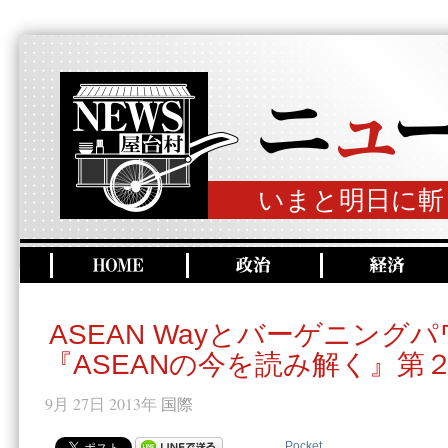
いまと明日に斬
ASEAN Wayとバーゲニング
『ASEANの今を読み解く』第
9月 27日 2013年
国際
Pocket