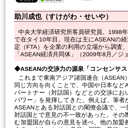
助川成也（すけがわ・せいや）
中央大学経済研究所客員研究員。1998
で在タイ10年目。現在は主にASEANの
定（FTA）を企業の利用の立場から調査
「ASEAN経済共同体」（2009年8月／
◆ASEANの交渉力の源泉「コンセンサス
これまで東南アジア諸国連合（ASEAN
同じ方向を向くことで、中国や日本などA
パートナー（対話国）などとの交渉にお
パワー」を発揮してきた。例えば、筆者
ASEANとある対話国との閣僚会議で、一
対話国とで意見の不一致があった。その
む加盟国が自らの意見を述べ、他の加盟