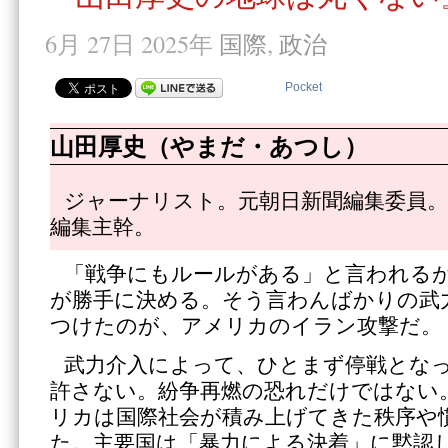
6月 27日 2025年
国際
,
政治
Pocket
山田厚史（やまだ・あつし）
ジャーナリスト。元朝日新聞編集委員。
編集主幹。
「戦争にもルールがある」と言われる
が勝手に決める。そう言わんばかりの武
つけたのが、アメリカのイラン攻撃だ。
武力介入によって、ひとまず停戦とな
許さない。紛争再燃の恐れだけではない
リカは国際社会が積み上げてきた秩序や
た。主要国は「暴力による決着」に黙認