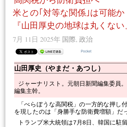
米との｢対等な関係｣は可能か
『山田厚史の地球は丸くない』
7月 11日 2025年
国際
,
政治
Pocket
山田厚史（やまだ・あつし）
ジャーナリスト。元朝日新聞編集委員。
編集主幹。
「べらぼうな高関税」の一方的な押し
を現したのは「身勝手な防衛費増額」だ
トランプ米大統領は7月8日、韓国に駐