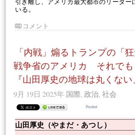
引き離し、アメリカ最大都市のリーダー
いる。
コメント
「内戦」煽るトランプの「狂
戦争省のアメリカ それでも
『山田厚史の地球は丸くない』
9月 19日 2025年
国際
,
政治
,
社会
Pocket
山田厚史（やまだ・あつし）