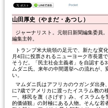
Pocket
山田厚史（やまだ・あつし）
ジャーナリスト。元朝日新聞編集委員。
編集主幹。
トランプ米大統領の足元で、新たな変化
月4日に投票されるニューヨーク市長選
そうだ。「民主社会主義者」を自認する3
ムダニ氏。来年の中間選挙への流れが、
い。
マムダニ氏はアフリカのウガンダ出身
に7歳でアメリカに渡ったイスラム教の
一、移民を蔑（さげす）み、イスラムを
的価値観」の対極にある人物。そんな若