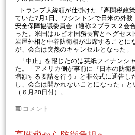
トランプ大統領が仕掛けた「高関税政
ていた7月1日、ワシントンで日米の外務
安全保障協議委員会（通称２プラス２会
った。米国はルビオ国務長官とヘグセス
岩屋外相と中谷防衛相が出席することに
が、会合は突然のキャンセルとなった。
「中止」を報じたのは英紙フィナンシ
た。「アメリカ側が事前に『日本の防衛費を
増額する要請を行う』と非公式に通告し
し、会合は開かれないことになった」と
（６月20日付）。
コメント
高関税から防衛負担へ