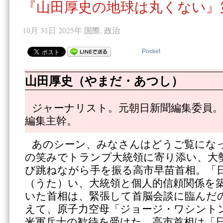
『山田厚史の地球は丸くない』第
10月 31日 2025年
国際
,
政治
Pocket
山田厚史（やまだ・あつし）
ジャーナリスト。元朝日新聞編集委員。
編集主幹。
あのシーン、みなさんはどうご覧にな
の笑みでトランプ大統領に寄り添い、大
び跳ねながら手を振る高市早苗首相。「
（うた）い、大統領と個人的信頼関係を
いた首相は、緊張して首脳会談に臨んだ
えて、原子力空母「ジョージ・ワシント
米軍兵士の歓待を受けた。高市首相は「