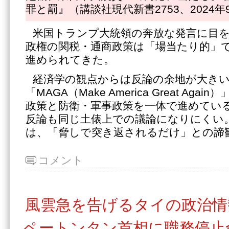
罪と罰』（講談社現代新書2753、2024年
米国トランプ大統領の奔放な発言に目
政権の関税・通商政策は「場当たり的」
進められてきた。
経済学の観点からは反論の余地が大き
「MAGA（Make America Great Ag
政策と防衛・軍事政策を一体で進めてい
反論も同じ土俵上での議論になりにくい
は、「脅しで突き返されるだけ」との諦
コメント
風雲急を告げるタイの政治情
ペートンタン首相に職務停止