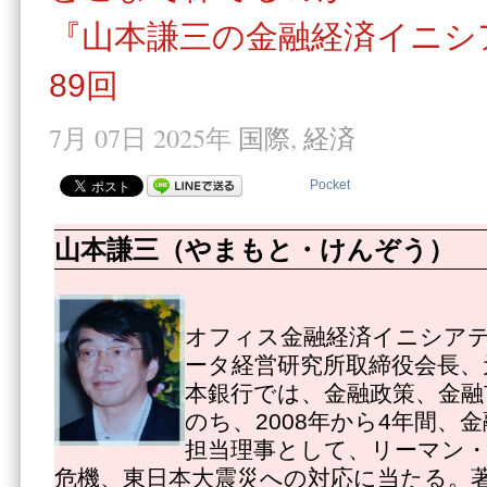
『山本謙三の金融経済イニシ
89回
7月 07日 2025年
国際
,
経済
Pocket
山本謙三（やまもと・けんぞう）
オフィス金融経済イニシアテ
ータ経営研究所取締役会長、
本銀行では、金融政策、金融
のち、2008年から4年間、
担当理事として、リーマン
危機、東日本大震災への対応に当たる。