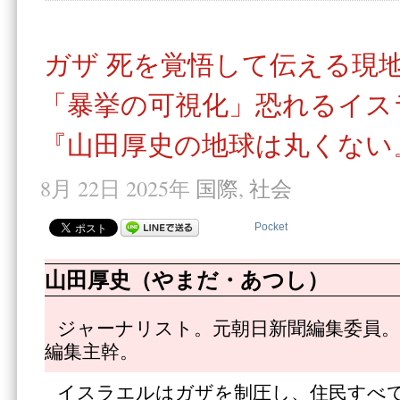
ガザ 死を覚悟して伝える現
「暴挙の可視化」恐れるイス
『山田厚史の地球は丸くない』
8月 22日 2025年
国際
,
社会
Pocket
山田厚史（やまだ・あつし）
ジャーナリスト。元朝日新聞編集委員。
編集主幹。
イスラエルはガザを制圧し、住民すべ