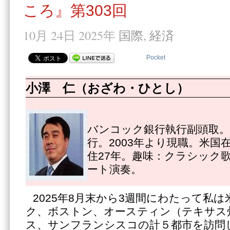
ころ』第303回
10月 24日 2025年
国際
,
経済
Pocket
小澤 仁（おざわ・ひとし）
バンコック銀行執行副頭取。1
行。2003年より現職。米国
住27年。趣味：クラシック
ート演奏。
2025年8月末から3週間にわたって私
ク、ボストン、オースティン（テキサス
ス、サンフランシスコの計５都市を訪問し