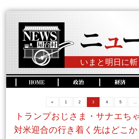
いまと明日に斬
«
1
2
3
4
5
…
トランプおじさま・サナエち
対米迎合の行き着く先はどこか