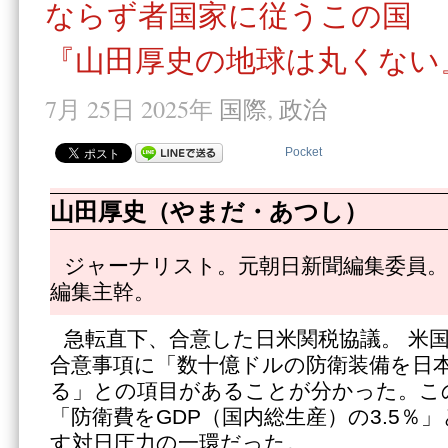
ならず者国家に従うこの国
『山田厚史の地球は丸くない』
7月 25日 2025年
国際
,
政治
Pocket
山田厚史（やまだ・あつし）
ジャーナリスト。元朝日新聞編集委員。
編集主幹。
急転直下、合意した日米関税協議。 米
合意事項に「数十億ドルの防衛装備を日
る」との項目があることが分かった。こ
「防衛費をGDP（国内総生産）の3.5％
す対日圧力の一環だった。