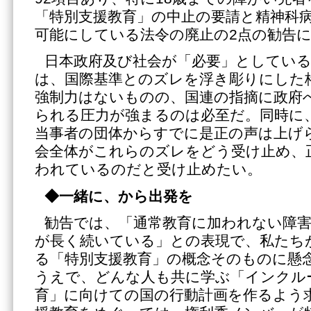
「特別支援教育」の中止の要請と精神科
可能にしている法令の廃止の2点の勧告
日本政府及び社会が「必要」としてい
は、国際基準とのズレを浮き彫りにした
強制力はないものの、国連の指摘に政府
られる圧力が強まるのは必至だ。同時に
当事者の団体からすでに是正の声は上げ
会全体がこれらのズレをどう受け止め、
われているのだと受け止めたい。
◆一緒に、から出発を
勧告では、「通常教育に加われない障
が長く続いている」との表現で、私たち
る「特別支援教育」の概念そのものに懸
うえで、どんな人も共に学ぶ「インクル
育」に向けての国の行動計画を作るよう