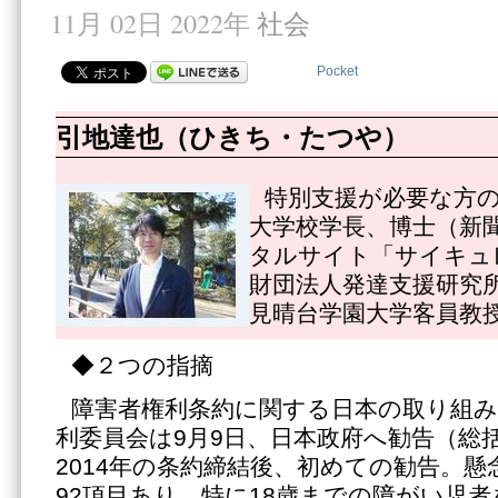
11月 02日 2022年
社会
Pocket
引地達也（ひきち・たつや）
特別支援が必要な方
大学校学長、博士（新
タルサイト「サイキュ
財団法人発達支援研究
見晴台学園大学客員教
◆２つの指摘
障害者権利条約に関する日本の取り組み
利委員会は9月9日、日本政府へ勧告（総
2014年の条約締結後、初めての勧告。懸
92項目あり、特に18歳までの障がい児