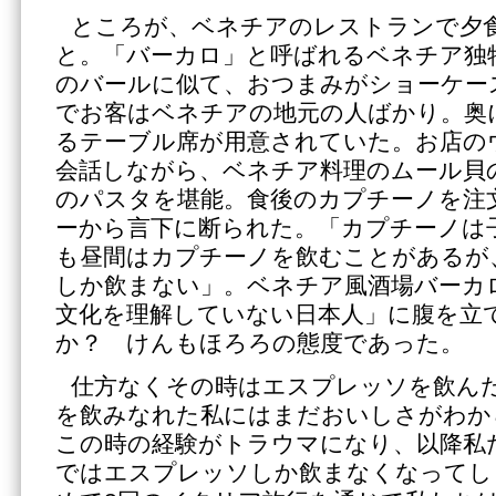
ところが、ベネチアのレストランで夕
と。「バーカロ」と呼ばれるベネチア独
のバールに似て、おつまみがショーケー
でお客はベネチアの地元の人ばかり。奥
るテーブル席が用意されていた。お店の
会話しながら、ベネチア料理のムール貝
のパスタを堪能。食後のカプチーノを注
ーから言下に断られた。「カプチーノは
も昼間はカプチーノを飲むことがあるが
しか飲まない」。ベネチア風酒場バーカ
文化を理解していない日本人」に腹を立
か？ けんもほろろの態度であった。
仕方なくその時はエスプレッソを飲ん
を飲みなれた私にはまだおいしさがわか
この時の経験がトラウマになり、以降私
ではエスプレッソしか飲まなくなってし