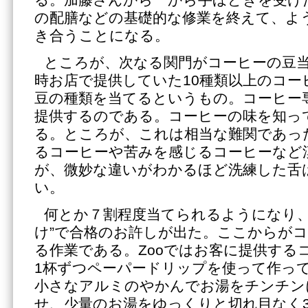
る。加藤さんから一から手ほどきを受け
の配膳などの基礎的な修業を終えて、よ
き合うことになる。
ところが、次なる関門がコーヒーの豆
時お店で提供していた10種類以上のコー
豆の種類を当てるというもの。コーヒー
提供するのである。コーヒーの味を知っ
る。ところが、これは相当な難関であっ
るコーヒーや苦みを感じるコーヒーなど
が、微妙な違いがわかるほど洗練した舌
い。
何とか７割程度当てられるようになり、
け”で合格のお許しが出た。ここからが
る作業である。Zooではお客に提供する
1杯ずつペーパードリップを使って作っ
小さなアルミのやかんでお湯をチンチン
せ、少量のお湯をゆっくりと切れ目なく