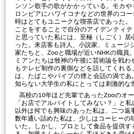
ンソン歌手の歌がかかっている。モカや
ロンビアにハワイコナなどの世界のコー
時はとてもユニークな喫茶店であった。
ことをすることで自分のアイデンティテ
と思っていた私には、至極（しごく）居
った。来店客も詩人、小説家、ミュージ
家たちと、Zooと職場が近いNHKの職
ミアンたちは牧神の午後に芸術論を戦わせ
もテレビ制作の裏側などを話してくれる
は、たばこやパイプの煙と会話の渦であ
知らない大学生の私にとっては刺激的な
高校の10年ほど先輩であったZooのオ
「お店でアルバイトしてみない？」と私
以外は何でも興味のあった私は、二つ返事
数年通い詰めた私は、少しはコーヒーの
いた。しかし、プロとして食品を提供す