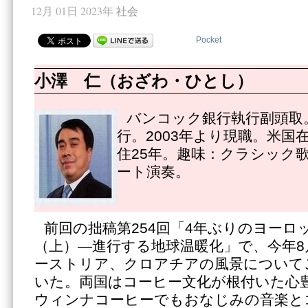
12月 01日 2023年
社会
Pocket
小澤 仁（おざわ・ひとし）
バンコック銀行執行副頭取。
行。2003年より現職。米国
住25年。趣味：クラシック
ート演奏。
前回の拙稿第254回「4年ぶりのヨーロ
（上）―進行する地球温暖化」で、今年8
ーストリア、クロアチアの風景について
いた。両国はコーヒー文化が根付いた心
ウィンナコーヒーでもおなじみの音楽と