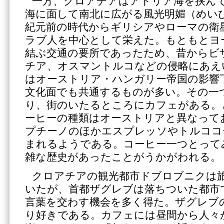
一方、クロアチアはアドリア海を挟ん
海に面して南北に広がる風光明媚（めい
紀元前の時代からギリシアやローマの衛
ラブ人を中心として栄えた。もともとヨ
結ぶ交通の要所であったため、昔からビ
チア、オスマントルコなどの侵略にあえ
はオーストリア・ハンガリー帝国の影響
文化面でも共通するものが多い。その一
り、街のいたるところにカフェがある。
ーヒーの種類はオーストリアと異なって
プチーノのほかエスプレッソやトルココ
まれるようである。コーヒー一つとって
雑な歴史があったことがうかがわれる。
クロアチアの観光都市ドブロブニクは
いたが、首都ザグレブは落ちついた都市
言葉を交わす機会を多く得た。ザグレブ
り好きである。カフェには昼間から人々