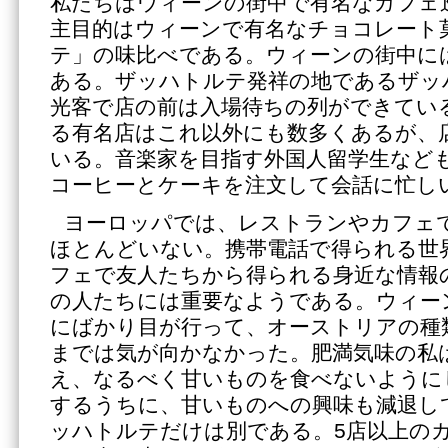
私たちはウィーンの街中で有名なカフェ
主目的はウィーンで有名なチョコレート
テ」の味比べである。ウィーンの街中に
ある。ザッハトルテ発祥の地であるザッ
光客で店の前は入場待ちの列ができてい
る有名店はこれ以外にも数多くあるが、
いる。音楽家を目指す外国人留学生など
コーヒーとケーキを注文して会話に忙し
ヨーロッパでは、レストランやカフェ
ほとんどいない。携帯電話で得られる世
フェで友人たちから得られる身近な情報
の人たちには重要なようである。ウィー
にばかり目が行って、オーストリアの種
までは気が向かなかった。肥満気味の私
え、なるべく甘いものを食べないように
するうちに、甘いものへの興味も減退し
ッハトルテだけは別である。5店以上の