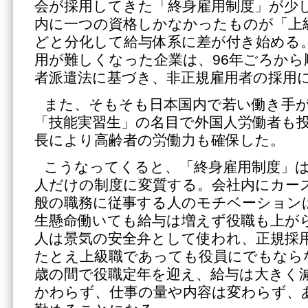
会が採用してきた「終身雇用制度」が少
内に一つの資格しかなかったものが「上
どと分化して給与体系に差が付き始める
用が難しくなった企業は、96年ごろから
者派遣法に基づき、非正規雇用者の採用
また、そもそも日本国内で若い働き手
「技能実習生」の名目で外国人労働者も
長により高齢者の労働力も確保した。
こうなってくると、「終身雇用制度」
人だけの制度に変質する。会社内にカー
般の職務に従事する人のモチベーション
生懸命働いても給与は増えず役職も上が
人は景気の安全弁として使われ、正規採
たとえ上級職であっても役員にでもならな
歳の間で役職定年を迎え、給与は大きく
かわらず、仕事の量や内容は変わらず、あ