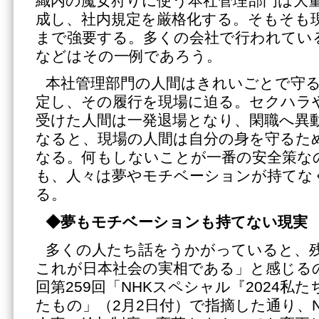
織内の魔女狩りに使う本社管理部門は大
成し、社内規定を厳格化する。そもそも
まで強要する。多くの会社で行われてい
などはその一例であろう。
本社管理部門の人間はきれいごとで守
定し、その履行を現場に迫る。セクハラ
受けた人間は一発退場となり、閑職へ異
なると、現場の人間は自分の身を守るた
なる。何もしないことが一番の安全策な
も、人々は夢やモチベーションが持てな
る。
◆夢もモチベーションも持てない現実
多くの人たち話をうかがっていると、
これが日本社会の実相である」と感じる
回第259回「NHKスペシャル『2024私
たもの」（2月2日付）で指摘した通り、N