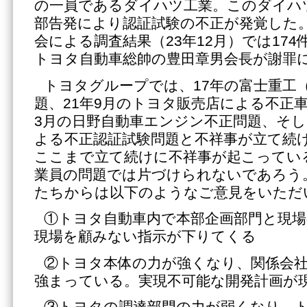
の一員であるダイハツ工業。このダイハツ
部告発により認証試験の不正が発覚した
会による調査結果（23年12月）では17
トヨタ自動車総帥の豊田章男会長が謝罪
トヨタグループでは、17年の富士重工
題、21年9月のトヨタ販売店による不正車
3月の日野自動車エンジン不正問題、そ
よる不正認証試験問題と不祥事が立て続
ここまで立て続けに不祥事が起こってい
業員の問題では片づけられないであろう
たちからは以下のようなご意見をいただ
①トヨタ自動車内で本部企画部門と現
現場を顧みない指示が下りてくる
②トヨタ本体の力が強くなり、関係会
強まっている。実現不可能な開発計画が