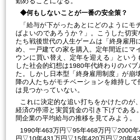
勤めることになる。
◆何もしないことが一番の安全策？
「給与が下がったあとにどのようにモ
ばよいのであろうか？」。こうした切実
たち戦後世代の人生ゲームは「終身雇用
め、一戸建ての家を購入。定年間近にマ
ウンに買い替え、定年を迎える」という
した社会的幻想は1980年代終わりのバ
た。しかし日本型「終身雇用制度」が崩
降の人たちがモチベーションを維持して
は見つかっていない。
これに決定的な追い打ちをかけたのが、
経済の停滞と実質賃金の引き下げである
間企業の平均給与の推移を見てみよう。
1990年463万円▽95年468万円▽2000年
円▽10年431万円▽15年420万円▽20年4