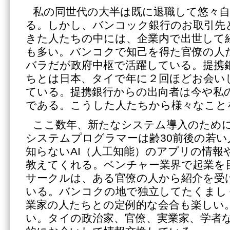
私の同世代の大半は既に退職して悠々
る。しかし、バンコック銀行のお取引先
きた人たちの中には、企業内で出世して
も多い。バンコクで知己を得た官僚の人
バラだが政府中枢で活躍している。提携
ちとは日本、タイで年に２回ほどお会い
ている。提携銀行からの出向者は今や私
である。こうした人たちから様々なこと
ここ数年、新たなシステム導入のため
システムプログラマーは齢30前後の若
知らないAI（人工知能）のアプリの情報
教えてくれる。ベンチャー業界で起業を
サークルは、ある官僚の人から紹介を受
いる。バンコクの地で独立してたくまし
業家の人たちとの定例的な会合も楽しい
い。タイの政治家、官僚、実業家、学者