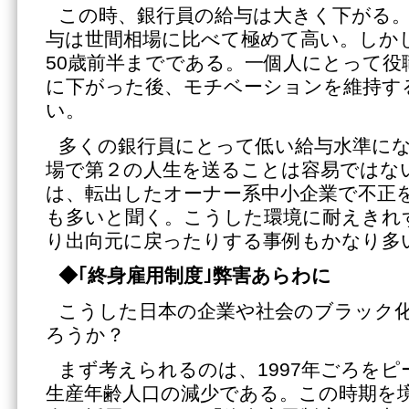
この時、銀行員の給与は大きく下がる
与は世間相場に比べて極めて高い。しかし
50歳前半までである。一個人にとって役
に下がった後、モチベーションを維持す
い。
多くの銀行員にとって低い給与水準に
場で第２の人生を送ることは容易ではな
は、転出したオーナー系中小企業で不正
も多いと聞く。こうした環境に耐えきれ
り出向元に戻ったりする事例もかなり多
◆｢終身雇用制度｣弊害あらわに
こうした日本の企業や社会のブラック
ろうか？
まず考えられるのは、1997年ごろを
生産年齢人口の減少である。この時期を