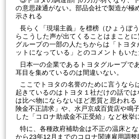
③トヨタの調達部門の力が弱くなり、
の意思疎通がない。部品会社で製造が極
示される
長らく「現場主義」を標榜（ひょうぼ
らこうした声が出てくることはまことに
グループの一部の人たちからは「トヨタ
ットになっている」とのコメントもいた
日本一の企業であるトヨタグループで
耳目を集めているのは間違いない。
ここでトヨタの名誉のために言うなら
起きているのはトヨタ１社だけの話では
は比べ物にならないほど悪質と思われる
険金不正請求」や、水戸京成百貨店や鳴
した「コロナ助成金不正受給」など枚挙
特に、各種政府補助金は不正の温床とな
から23年12月までのコロナ関連雇用調