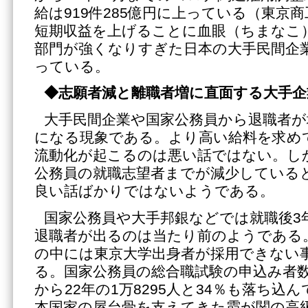
給は919件285億円に上っている（東京
短期収益を上げることに血眼（ちまなこ
部門が強くなりすぎた日本の大手民間企
っている。
◆志願者減と離職者増に直面する大手企
大手民間企業や国家公務員から退職者
になる現象である。より高い給料を求め
流動化が起こるのは悪い話ではない。し
公務員の就職志望者までが減少している
良い話ばかりではないようである。
国家公務員や大手邦銀などでは就職後3
退職者が出るのは当たり前のようである
の中には東京大学出身者が採用できない
る。国家公務員の総合職試験の申込み者数は
から22年の1万8295人と34％も落ち込
本国家の屋台骨を支えてきた霞が関の高