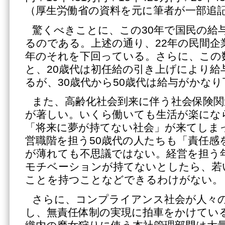
（厚生労働省の資料を元に筆者が一部追
驚くべきことに、この30年で国民の給
るのである。上述の通り、22年の民間企
年のそれを下回っている。さらに、この
と、20歳代は初任給の引き上げにより給
るが、30歳代から50歳代は給与がかな
また、高齢化社会到来に伴う社会保険関
が著しい。いくら働いても生活が楽にな
「将来に夢が持てない社会」が来てしま
営職階を担う50歳代の人たちも「責任感
が薄れても不思議ではない。経営を担う
モチベーションが持てないとしたら、若
ことを持つことなどできるわけがない。
さらに、コンプライアンス社会が人々
し、無責任体制の実現に拍車をかけてい