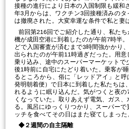
接種の進行により日本の入国制限も緩和
年3月からは、ワクチン3回接種済みのタ
は撤廃された。大変幸運な条件で私と妻
前回第216回でご紹介した通り、私た
機が成田空港に到着したのが午前7時半
どで入国審査が済むまで3時間強かかり
出られたのが午前11時過ぎだった。用意
乗り込み、途中のスーパーマーケットで
後1時前に自宅にたどり着いた。乗客が
るところから、俗に「レッドアイ」と呼
発明朝着便）で日本に到着した私たちは
れるように眠り込んだ。気がつくと夜の
くなっていた。取りあえず電気、ガス、
る。風呂にゆっくりつかり、スーパーで
ッチを食べてその日はまた寝てしまった
◆２週間の自主隔離