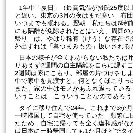
1年中「夏日」（最高気温が摂氏25度
と違い、東京の3月の夜はまだ寒い。布
いつまでも眠れる。翌朝、私たちは6時
にも隔離が免除されたとはいえ、周囲の
帰り」は、やはり稀有（けう）な存在で
外出すれば「鼻つまみもの」扱いされる
日本の様子が全くわからない私たちは
りあえず2週間の自主隔離を自らに課す
2週間は家にこもり、部屋の片づけをし
中で家中を見渡すと、何となくほこりっ
また、家の中はモノがあふれ返っている
いうことは、こういうことなのであろう
タイに移り住んで24年。これまで3か
一時帰国して自宅を使っていた。頻繁に
たため、自宅に帰っても全く違和感がな
は日本に一時帰国しても1か月ほどでタ