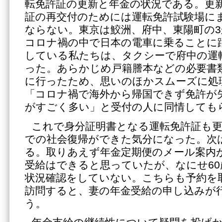
転免許証の更新と年金の状況である。更
証の再交付のためには運転免許試験場に
ならない。東京は鮫洲、府中、東陽町の
コロナ禍の中で日本の電車に乗ることに
している私たちは、タクシーで府中の運
った。あらかじめ戸籍謄本などの必要書
に行ったため、思いのほかスムーズに処
「コロナ禍で海外から帰国できず免許が
がすごく多い」と受付の人に同情しても
これで身分証明書となる運転免許証も
での社会復帰ができた気分になった。次
る。取りあえず年金定期便のメール案内
受給はできると思っていたが、なにせ60
状況確認をしていない。こちらも予約を
訪問すると、妻の年金受給の申し込みが
う。