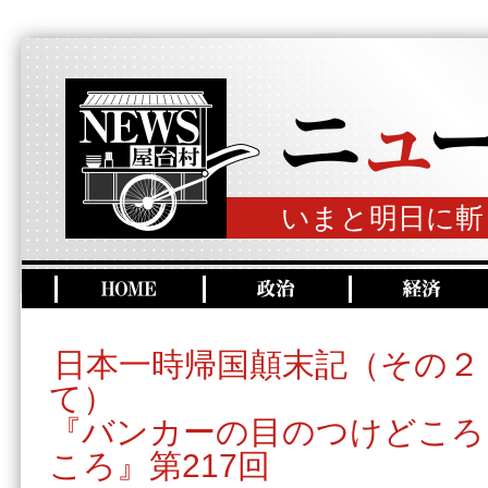
いまと明日に斬
日本一時帰国顛末記（その２
て）
『バンカーの目のつけどころ
ころ』第217回