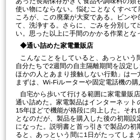
あった長期保存がきく食品や調味料の類
使い物にならない。悩むことなくすべて
ころが、この廃棄が大変である。ビンや
て、洗浄する。さらに、ごみを分別して
い。思った以上に手間のかかる作業とな
◆通い詰めた家電量販店
こんなことをしていると、あっという
自分たちで2週間の自主隔離期間を設定
ほかの人とあまり接触しない行動」は一
まずは、Wi-Fiルーターや固定電話機の
自宅から歩いて行ける範囲に家電量販
通い詰めた。家電製品はインターネット
15年ほどで機能が格段に向上した。それ
となのだが、製品を購入した後の初期設
になった。説明書と首っ引きで製品の初
ると、あっという間に1日がたってしまう。