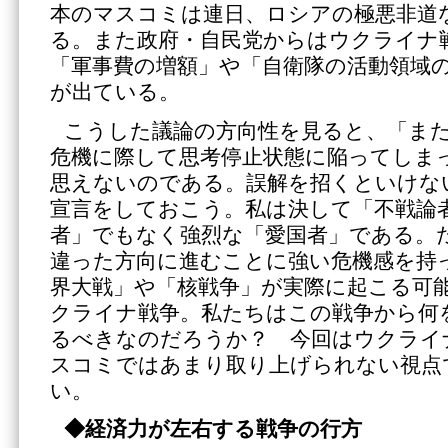
本のマスコミは連日、ロシアの極悪非道
る。また政府・自民党からはウクライナ
「軍事費の増額」や「自衛隊の活動領域
が出ている。
こうした議論の方向性を見ると、「ま
危機に際して思考停止状態に陥ってしま
思えないのである。誤解を招くといけな
宣言をしておこう。私は決して「不戦論
者」でもなく強烈な「愛国者」である。
違った方向に進むことに強い危機感を持
界大戦」や「核戦争」が実際に起こる可
クライナ戦争。私たちはこの戦争から何
るべきなのだろうか？ 今回はウクライ
スコミではあまり取り上げられない視点
い。
◆経済力が左右する戦争の行方