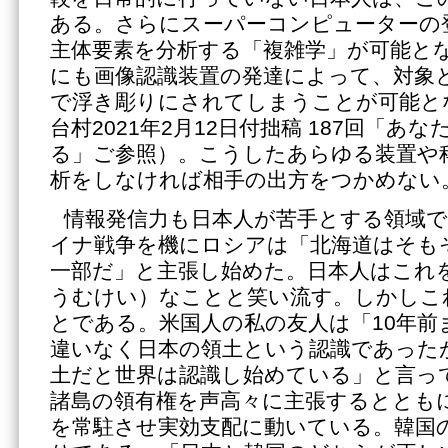
ある。さらにスーパーコンピューターの
主体要素を分析する「複雑学」が可能と
にも画像認識装置の発達によって、対象
で浮き彫りにされてしまうことが可能と
台村2021年2月12日付拙稿 187回「
る」ご参照）。こうしたあらゆる装置や
析をしなければ相手の出方をつかめない
情報発信力も日本人が苦手とする領域
イナ戦争を機にロシアは「北海道はそも
一部だ」と主張し始めた。日本人はこれ
うむけい）なことと笑い流す。しかしこ
とである。米国人の私の友人は「10年前
違いなく日本の領土という認識であった
土だと世界は認識し始めている」と言っ
諸島の領有権を声高々に主張するととも
を常駐させ実効支配に動いている。韓国