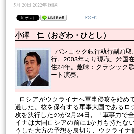
5月 20日 2022年
国際
Pocket
小澤 仁（おざわ・ひとし）
バンコック銀行執行副頭取。
行。2003年より現職。米国
住24年。趣味：クラシック
ート演奏。
ロシアがウクライナへ軍事侵攻を始めて
過した。核を保有する軍事大国であるロ
攻を決行したのが2月24日。「軍事力で
イナは大国ロシアの前に1か月も持たな
うした大方の予想を裏切り、ウクライナ