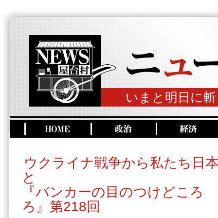
いまと明日に斬
ウクライナ戦争から私たち日
と
『バンカーの目のつけどころ 
ろ』第218回