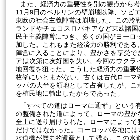
また、経済力の重要性を別の観点から考え
11月9日のベルリンの壁崩壊以降、ソビ
東欧の社会主義陣営は崩壊した。この冷
ランドやチェコスロバキアなど東欧諸国
民主主義陣営につき、多くの国がヨーロッ
加した。これもまた経済力の勝利である
陣営に入ることにより、豊かさを享受で
アは次第に友好国を失い、今回のウクラ
地回復を狙った。こうした経済力の重要
枚挙にいとまがない。古くは古代ローマ
ッパの大半を領地として占有したが、こ
を植民地に輸出したからであった。
「すべての道はローマに通ず」という
の整備された道によって、ローマの豊か
全土に送り届けられた。ローマによって
だけではなかった。ヨーロッパ各地には
水道橋が歴史的遺産として残る。この水