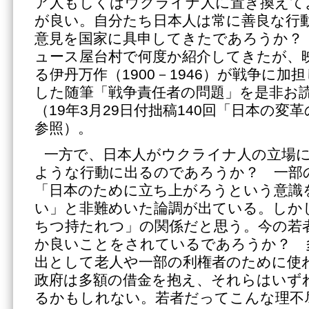
ア人もしくはウクライナ人に置き換えて
が良い。自分たち日本人は常に善良な行
意見を国家に具申してきたであろうか？
ュース屋台村で何度か紹介してきたが、
る伊丹万作（1900－1946）が戦争に加
した随筆「戦争責任者の問題」を是非お
（19年3月29日付拙稿140回「日本の変
参照）。
一方で、日本人がウクライナ人の立場
ような行動に出るのであろうか？ 一部
「日本のために立ち上がろうという意識
い」と非難めいた論調が出ている。しか
ちつ持たれつ」の関係だと思う。今の若
か良いことをされているであろうか？ 
出として老人や一部の利権者のために使
政府は多額の借金を抱え、それらはいず
るかもしれない。若者だってこんな理不