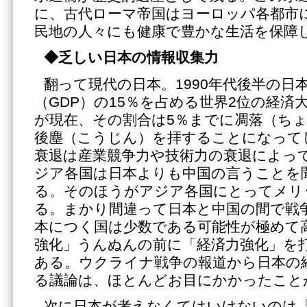
に、古代ローマ帝国はヨーロッパ各都市
民地の人々にも健康で豊かな生活を保障
◆乏しい日本の情報収集力
翻って現代の日本。1990年代後半の日
（GDP）の15％を占める世界2位の経済
が現在、その割合は5％までに凋落（ち
後塵（こうじん）を拝することになって
衰退は産業競争力や技術力の衰退によっ
ジア各国は日本よりも中国の言うことを
る。そのほうがアジア各国にとってメリ
る。まかり間違って日本と中国の間で戦
本につく国は少数である可能性が極めて
強化」うんぬんの前に「経済力強化」を
ある。ウクライナ戦争の報道から日本の
る議論は、ほとんどお目にかかったこと
次に日本が考えなくてはいけないのは