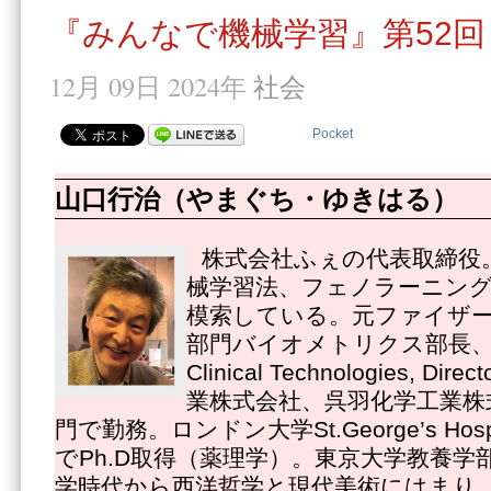
『みんなで機械学習』第52回
12月 09日 2024年
社会
Pocket
山口行治（やまぐち・ゆきはる）
株式会社ふぇの代表取締役
械学習法、フェノラーニング
模索している。元ファイザ
部門バイオメトリクス部長、Pfize
Clinical Technologies, 
業株式会社、呉羽化学工業株
門で勤務。ロンドン大学St.George’s Hospital
でPh.D取得（薬理学）。東京大学教養学
学時代から西洋哲学と現代美術にはまり