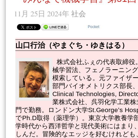
11月 25日 2024年
社会
Pocket
山口行治（やまぐち・ゆきはる）
株式会社ふぇの代表取締役
械学習法、フェノラーニング
模索している。元ファイザ
部門バイオメトリクス部長、Pfize
Clinical Technologies, 
業株式会社、呉羽化学工業株
門で勤務。ロンドン大学St.George’s Hospital
でPh.D取得（薬理学）。東京大学教養学
学時代から西洋哲学と現代美術にはまり
しんだ。冒険的なエッジを好むけれども