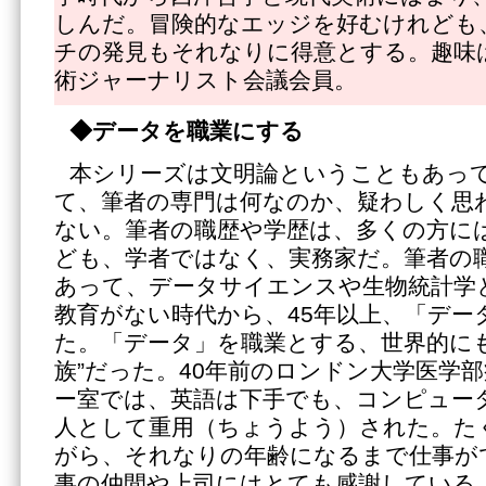
しんだ。冒険的なエッジを好むけれども
チの発見もそれなりに得意とする。趣味
術ジャーナリスト会議会員。
◆データを職業にする
本シリーズは文明論ということもあっ
て、筆者の専門は何なのか、疑わしく思
ない。筆者の職歴や学歴は、多くの方に
ども、学者ではなく、実務家だ。筆者の
あって、データサイエンスや生物統計学
教育がない時代から、45年以上、「デー
た。「データ」を職業とする、世界的にも
族”だった。40年前のロンドン大学医学
ー室では、英語は下手でも、コンピュー
人として重用（ちょうよう）された。た
がら、それなりの年齢になるまで仕事が
事の仲間や上司にはとても感謝している