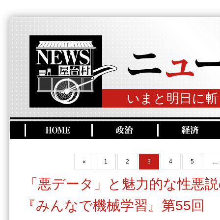
いまと明日に斬
«
1
2
3
4
5
…
「悪データ」と魅力的な性悪説
『みんなで機械学習』第55回