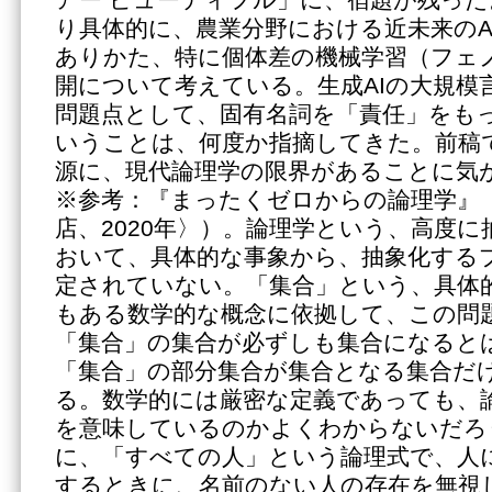
アー ビューティフル」に、宿題が残っ
り具体的に、農業分野における近未来のA
ありかた、特に個体差の機械学習（フェ
開について考えている。生成AIの大規模
問題点として、固有名詞を「責任」をも
いうことは、何度か指摘してきた。前稿
源に、現代論理学の限界があることに気
※参考：『まったくゼロからの論理学』
店、2020年〉）。論理学という、高度
おいて、具体的な事象から、抽象化する
定されていない。「集合」という、具体
もある数学的な概念に依拠して、この問
「集合」の集合が必ずしも集合になると
「集合」の部分集合が集合となる集合だ
る。数学的には厳密な定義であっても、
を意味しているのかよくわからないだろ
に、「すべての人」という論理式で、人
するときに、名前のない人の存在を無視