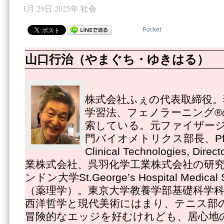
1月 29日 2025年
社会
Pocket
山口行治（やまぐち・ゆきはる）
株式会社ふぇの代表取締役。
学習法、フェノラーニング®
索している。元ファイザー
門バイオメトリクス部長、Pfizer
Clinical Technologies, 
業株式会社、呉羽化学工業株式会社の研
ンドン大学St.George’s Hospital Medica
（薬理学）。東京大学教養学部基礎科学
西洋哲学と現代美術にはまり、テニス部
冒険的なエッジを好むけれども、居心地