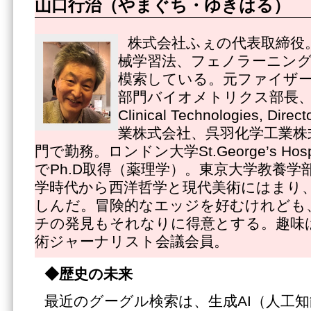
山口行治（やまぐち・ゆきはる）
株式会社ふぇの代表取締役
械学習法、フェノラーニング
模索している。元ファイザ
部門バイオメトリクス部長、Pfize
Clinical Technologies, 
業株式会社、呉羽化学工業株
門で勤務。ロンドン大学St.George’s Hospital
でPh.D取得（薬理学）。東京大学教養学
学時代から西洋哲学と現代美術にはまり
しんだ。冒険的なエッジを好むけれども
チの発見もそれなりに得意とする。趣味
術ジャーナリスト会議会員。
◆歴史の未来
最近のグーグル検索は、生成AI（人工