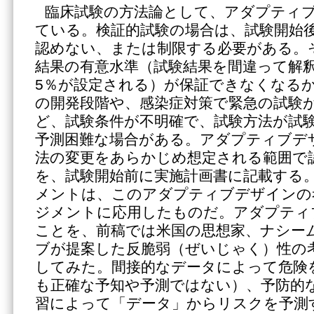
臨床試験の方法論として、アダプティ
ている。検証的試験の場合は、試験開始
認めない、または制限する必要がある。
結果の有意水準（試験結果を間違って解
5％が設定される）が保証できなくなる
の開発段階や、感染症対策で緊急の試験
ど、試験条件が不明確で、試験方法が試
予測困難な場合がある。アダプティブデ
法の変更をあらかじめ想定される範囲で
を、試験開始前に実施計画書に記載する
メントは、このアダプティブデザインの
ジメントに応用したものだ。アダプティ
ことを、前稿では米国の思想家、ナシー
ブが提案した反脆弱（ぜいじゃく）性の
してみた。間接的なデータによって危険
も正確な予知や予測ではない）、予防的
習によって「データ」からリスクを予測