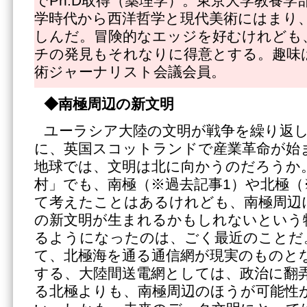
でPh.D取得（薬理学）。東京大学教養学
学時代から西洋哲学と現代美術にはまり
しんだ。冒険的なエッジを好むけれども
チの発見もそれなりに得意とする。趣味
術ジャーナリスト会議会員。
◆南極周辺の新文明
ユーラシア大陸の文明が戦争を繰り返
に、英国スコットランドで産業革命が始
地球では、文明は北に向かうのだろうか
村」でも、南極（※過去記事1）や北極（
て考えたことはあるけれども、南極周辺に
の新文明が生まれるかもしれないという
るようになったのは、ごく最近のことだ
て、北極海を通る通信網が現実のものと
する、大陸間送電網としては、政治に翻
る北極よりも、南極周辺のほうが可能性