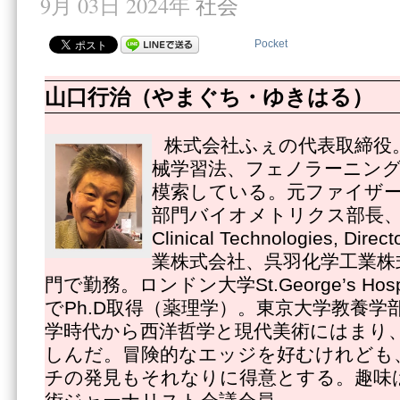
9月 03日 2024年
社会
Pocket
山口行治（やまぐち・ゆきはる）
株式会社ふぇの代表取締役
械学習法、フェノラーニング
模索している。元ファイザ
部門バイオメトリクス部長、Pfize
Clinical Technologies, 
業株式会社、呉羽化学工業株
門で勤務。ロンドン大学St.George’s Hospital
でPh.D取得（薬理学）。東京大学教養学
学時代から西洋哲学と現代美術にはまり
しんだ。冒険的なエッジを好むけれども
チの発見もそれなりに得意とする。趣味