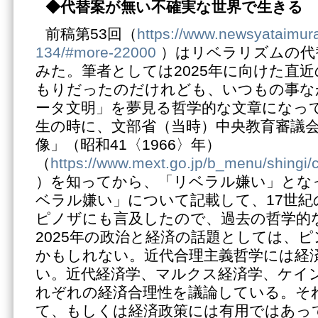
◆代替案が無い不確実な世界で生きる
前稿第53回（
https://www.newsyataimur
134/#more-22000
）はリベラリズムの代
みた。筆者としては2025年に向けた直
もりだったのだけれども、いつもの事な
ータ文明」を夢見る哲学的な文章になっ
生の時に、文部省（当時）中央教育審議
像」（昭和41〈1966〉年）
（
https://www.mext.go.jp/b_menu/shingi
）を知ってから、「リベラル嫌い」とな
ベラル嫌い」について記載して、17世紀
ピノザにも言及したので、過去の哲学的
2025年の政治と経済の話題としては、
かもしれない。近代合理主義哲学には経
い。近代経済学、マルクス経済学、ケイ
れぞれの経済合理性を議論している。そ
て、もしくは経済政策には有用ではあっ