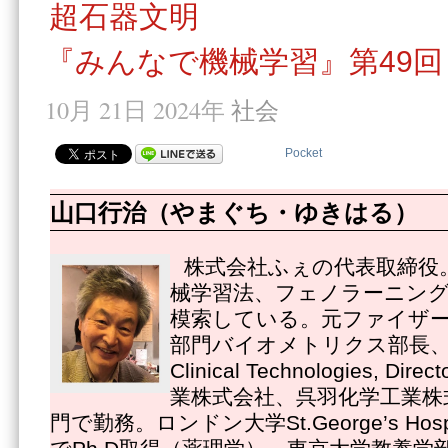
超石器文明
『みんなで機械学習』第49回
10月 21日 2024年
社会
Pocket
山口行治（やまぐち・ゆきはる）
株式会社ふぇの代表取締役
械学習法、フェノラーニング
模索している。元ファイザ
部門バイオメトリクス部長、Pfize
Clinical Technologies, 
業株式会社、呉羽化学工業株
門で勤務。ロンドン大学St.George’s Hospital