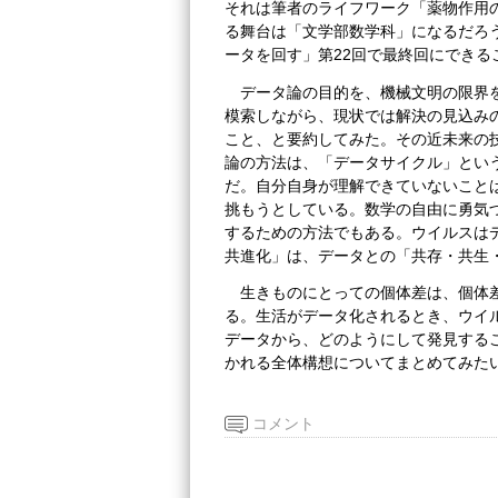
それは筆者のライフワーク「薬物作用
る舞台は「文学部数学科」になるだろ
ータを回す」第22回で最終回にできる
データ論の目的を、機械文明の限界
模索しながら、現状では解決の見込み
こと、と要約してみた。その近未来の
論の方法は、「データサイクル」とい
だ。自分自身が理解できていないこと
挑もうとしている。数学の自由に勇気
するための方法でもある。ウイルスは
共進化」は、データとの「共存・共生
生きものにとっての個体差は、個体
る。生活がデータ化されるとき、ウイ
データから、どのようにして発見する
かれる全体構想についてまとめてみた
コメント