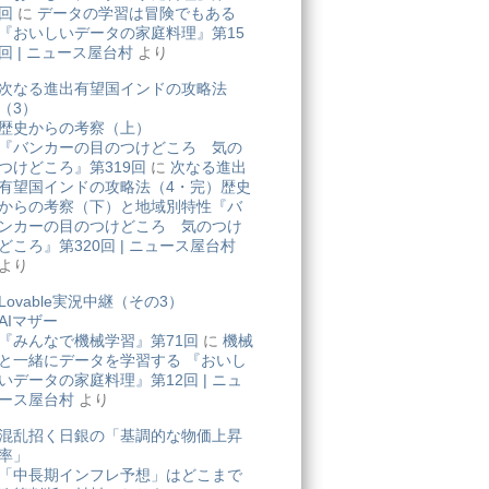
回
に
データの学習は冒険でもある
『おいしいデータの家庭料理』第15
回 | ニュース屋台村
より
次なる進出有望国インドの攻略法
（3）
歴史からの考察（上）
『バンカーの目のつけどころ 気の
つけどころ』第319回
に
次なる進出
有望国インドの攻略法（4・完）歴史
からの考察（下）と地域別特性『バ
ンカーの目のつけどころ 気のつけ
どころ』第320回 | ニュース屋台村
より
Lovable実況中継（その3）
AIマザー
『みんなで機械学習』第71回
に
機械
と一緒にデータを学習する 『おいし
いデータの家庭料理』第12回 | ニュ
ース屋台村
より
混乱招く日銀の「基調的な物価上昇
率」
「中長期インフレ予想」はどこまで