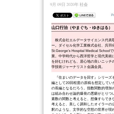
9月 09日 2020年
社会
P
山口行治（やまぐち・ゆきはる）
株式会社エルデータサイエンス代表
ー。ダイセル化学工業株式会社、呉羽
St.George’s Hospital Medic
業。中学時代から西洋哲学と現代美術
を好むけれども、居心地の良いニッチ
学技術ジャーナリスト会議会員。
『住まいのデータを回す』シリーズ
編として20回程度の原稿を想定してい
の長編となるだろう。指数関数的増加
は組み合わせ論的爆発の悪癖がとりつ
素数の関数と考えると、想像すらでき
考えると、美しく調和したオイラーの
釈のような、文学的な空想の世界が現