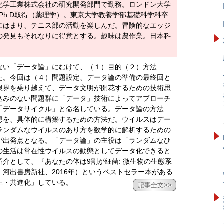
化学工業株式会社の研究開発部門で勤務。ロンドン大学
al SchoolでPh.D取得（薬理学）。東京大学教養学部基礎科学科卒
にはまり、テニス部の活動を楽しんだ。冒険的なエッジ
の発見もそれなりに得意とする。趣味は農作業。日本科
ない「データ論」にむけて、（１）目的（２）方法
た。今回は（４）問題設定、データ論の準備の最終回と
限界を乗り越えて、データ文明が開花するための技術思
込みのない問題群に「データ」技術によってアプローチ
「データサイクル」と命名している。データ論の方法
想を、具体的に構築するための方法だ。ウイルスはデー
ランダムなウイルスのあり方を数学的に解析するための
が出発点となる。「データ論」の主役は「ランダムなひ
の生活は常在性ウイルスの動態としてデータ化できると
介として、『あなたの体は9割が細菌: 微生物の生態系
河出書房新社、2016年）というベストセラー本がある
生・共進化」している。
記事全文>>