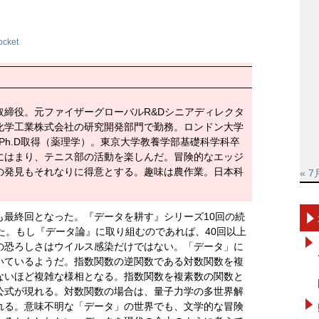
ocket
取締役。元ファイザーグローバルR&Dシニアディレクタ
化学工業株式会社の研究開発部門で勤務。ロンドン大学
al SchoolでPh.D取得（薬理学）。東京大学教養学部基礎科学科卒
にはまり、テニス部の活動を楽しんだ。冒険的なエッジ
の発見もそれなりに得意とする。趣味は農作業。日本科
« 7
も最終回となった。『データを耕す』シリーズ10回の続
た。もし『データ論』に取り組むのであれば、40回以上
の恐ろしさはウイルス感染だけではない。「データ」に
いているようだ。指数関数の逆関数である対数関数を複
ないほど複雑な様相となる。指数関数を複素数の関数と
公式が現れる。対数関数の場合は、量子力学の多世界解
れる。意味不明な「データ」の世界でも、文学的な冒険