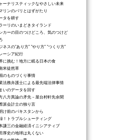
ャーナリスティックなやさしい未来
マリンのパリとはずがたり
ータを耕す
ラーリのいまどきタイランド
ンカーの目のつけどころ、気のつけど
ろ
ジネスの”あり方” ”やり方” ”つくり方”
レーシア紀行
界に挑む！地方に眠る日本の食
南米徒然草
国のものづくり事情
業法務弁護士による最先端法律事情
まいのデータを回す
方八方異論の矛先－屋台村軒先余聞
際派会計士の独り言
明け前のパキスタンから
録！トラブルシューティング
本謙三の金融経済イニシアティブ
田厚史の地球は丸くない