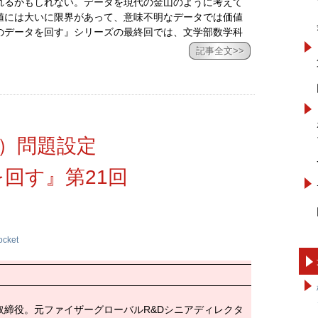
れるかもしれない。データを現代の金山のように考えて
値には大いに限界があって、意味不明なデータでは価値
のデータを回す』シリーズの最終回では、文学部数学科
記事全文>>
）問題設定
回す』第21回
ocket
取締役。元ファイザーグローバルR&Dシニアディレクタ