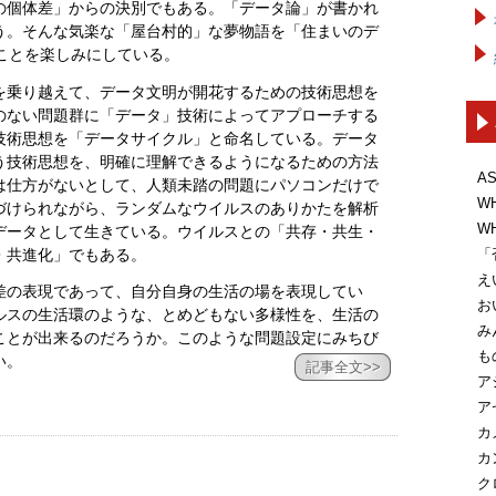
の個体差」からの決別でもある。「データ論」が書かれ
う。そんな気楽な「屋台村的」な夢物語を「住まいのデ
ことを楽しみにしている。
を乗り越えて、データ文明が開花するための技術思想を
のない問題群に「データ」技術によってアプローチする
技術思想を「データサイクル」と命名している。データ
う技術思想を、明確に理解できるようになるための方法
A
は仕方がないとして、人類未踏の問題にパソコンだけで
W
づけられながら、ランダムなウイルスのありかたを解析
W
データとして生きている。ウイルスとの「共存・共生・
・共進化」でもある。
「
え
差の表現であって、自分自身の生活の場を表現してい
お
ルスの生活環のような、とめどもない多様性を、生活の
み
ことが出来るのだろうか。このような問題設定にみちび
も
い。
記事全文>>
ア
ア
カ
カ
ク