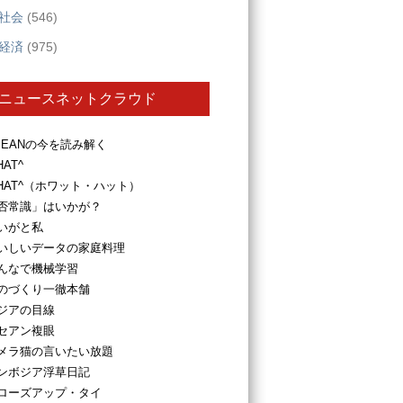
社会
(546)
経済
(975)
ニュースネットクラウド
SEANの今を読み解く
HAT^
HAT^（ホワット・ハット）
否常識」はいかが？
いがと私
いしいデータの家庭料理
んなで機械学習
のづくり一徹本舗
ジアの目線
セアン複眼
メラ猫の言いたい放題
ンボジア浮草日記
ローズアップ・タイ