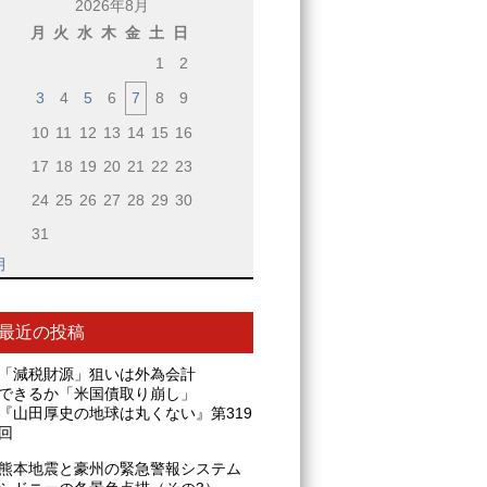
2026年8月
月
火
水
木
金
土
日
1
2
3
4
5
6
7
8
9
10
11
12
13
14
15
16
17
18
19
20
21
22
23
24
25
26
27
28
29
30
31
月
最近の投稿
「減税財源」狙いは外為会計
できるか「米国債取り崩し」
『山田厚史の地球は丸くない』第319
回
熊本地震と豪州の緊急警報システム