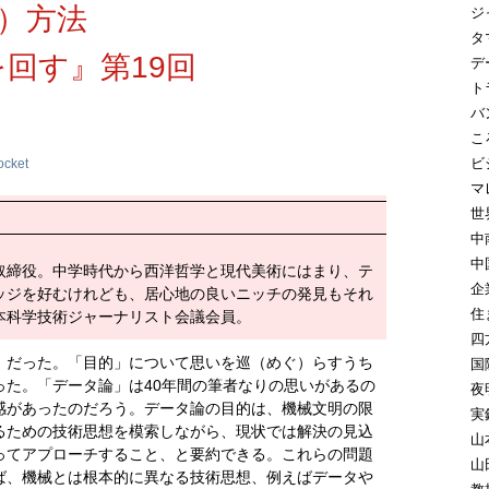
）方法
ジ
タ
回す』第19回
デ
ト
バ
こ
ビ
ocket
マ
世
中
中
取締役。中学時代から西洋哲学と現代美術にはまり、テ
企
ッジを好むけれども、居心地の良いニッチの発見もそれ
住
本科学技術ジャーナリスト会議会員。
四
」だった。「目的」について思いを巡（めぐ）らすうち
国
った。「データ論」は40年間の筆者なりの思いがあるの
夜
感があったのだろう。データ論の目的は、機械文明の限
実
るための技術思想を模索しながら、現状では解決の見込
山
ってアプローチすること、と要約できる。これらの問題
山
ば、機械とは根本的に異なる技術思想、例えばデータや