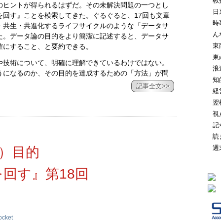
教
のヒントが得られるはずだ。その未解決問題の一つとし
日
を回す』ことを模索してきた。ぐるぐると、17回も文章
時
・共生・共進化するライフサイクルのような「データサ
ん
た。データ論の目的をより簡潔に記述すると、データサ
東
確にすること、と要約できる。
東
や技術について、明確に理解できているわけではない。
浪
うになるのか、その目的を達成するための「方法」が問
知
記事全文>>
経
翌
視
記
読
週
）目的
回す』第18回
ocket