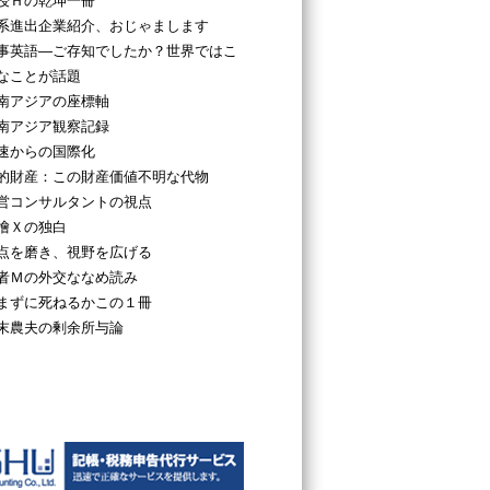
授Ｈの乾坤一冊
系進出企業紹介、おじゃまします
事英語―ご存知でしたか？世界ではこ
なことが話題
南アジアの座標軸
南アジア観察記録
速からの国際化
的財産：この財産価値不明な代物
営コンサルタントの視点
檜Ｘの独白
点を磨き、視野を広げる
者Ｍの外交ななめ読み
まずに死ねるかこの１冊
末農夫の剰余所与論