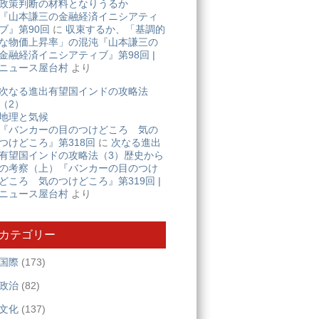
政策判断の材料となりうるか
『山本謙三の金融経済イニシアティ
ブ』第90回
に
収束するか、「基調的
な物価上昇率」の混沌『山本謙三の
金融経済イニシアティブ』第98回 |
ニュース屋台村
より
次なる進出有望国インドの攻略法
（2）
地理と気候
『バンカーの目のつけどころ 気の
つけどころ』第318回
に
次なる進出
有望国インドの攻略法（3）歴史から
の考察（上）『バンカーの目のつけ
どころ 気のつけどころ』第319回 |
ニュース屋台村
より
カテゴリー
国際
(173)
政治
(82)
文化
(137)