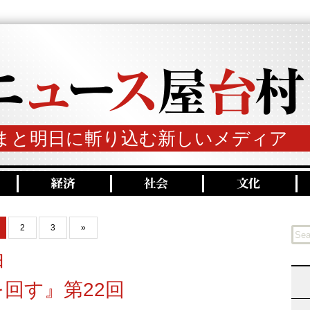
まと明日に斬り込む新しいメディア
2
3
»
由
回す』第22回