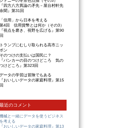
シドニーの冬景色点描（その3）
『四方八方異論の矛先－屋台村軒先
余聞』第31回
「信用」から日本を考える
第4回 信用貨幣とは何か（その3）
『視点を磨き、視野を広げる』第90
回
トランプにむしり取られる高市ニッ
ポン
そのつけの支払いは国民に？
『バンカーの目のつけどころ 気の
つけどころ』第323回
データの学習は冒険でもある
『おいしいデータの家庭料理』第15
回
最近のコメント
機械と一緒にデータを使うビジネス
を考える
『おいしいデータの家庭料理』第13