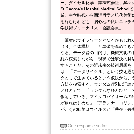
ー。ダイセル化学工業株式会社、呉羽
St.George’s Hospital Medic
業。中学時代から西洋哲学と現代美術
を好むけれども、居心地の良いニッチ
学技術ジャーナリスト会議会員。
筆者のライフワークとなるかもしれ
（３）全体構想――と準備を進めてき
なる。データ論の目的は、機械文明の
想を模索しながら、現状では解決の見
することだ。その近未来の技術思想を
は、「データサイクル」という技術思
タとして生きているという仮説から、
方法を模索する。ランダム行列の理論
とびと」で、「ランダムなひとびと」
仮定している。マイクロバイオームの紹
が崩れはじめた』（アランナ・コリン、
が、その細菌はウイルスと「共存・共
One response so far