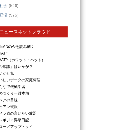
社会
(546)
経済
(975)
ニュースネットクラウド
SEANの今を読み解く
HAT^
HAT^（ホワット・ハット）
否常識」はいかが？
いがと私
いしいデータの家庭料理
んなで機械学習
のづくり一徹本舗
ジアの目線
セアン複眼
メラ猫の言いたい放題
ンボジア浮草日記
ローズアップ・タイ