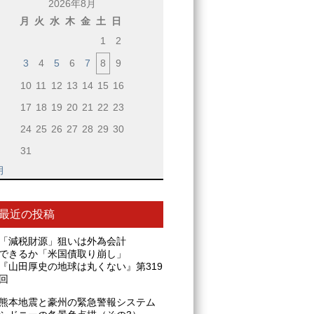
2026年8月
月
火
水
木
金
土
日
1
2
3
4
5
6
7
8
9
10
11
12
13
14
15
16
17
18
19
20
21
22
23
24
25
26
27
28
29
30
31
月
最近の投稿
「減税財源」狙いは外為会計
できるか「米国債取り崩し」
『山田厚史の地球は丸くない』第319
回
熊本地震と豪州の緊急警報システム