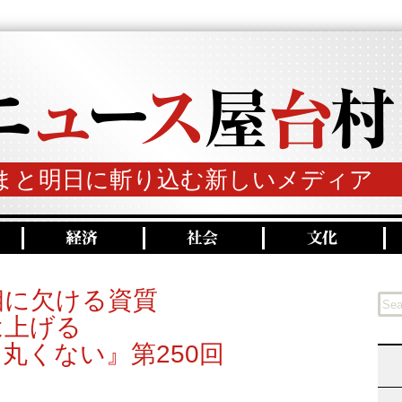
まと明日に斬り込む新しいメディア
相に欠ける資質
は上げる
丸くない』第250回