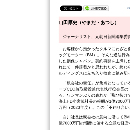
P
山田厚史（やまだ・あつし）
ジャーナリスト。元朝日新聞編集委
お客様から預かったクルマにわざと
ッグモーター（BM）。そんな違法行
した損保ジャパン。契約再開を主導し
れにて一件落着かと思われたが、終わら
ルディングスに立ち入り検査に踏み切
「親会社の責任」が焦点となっている
ープCEO兼取締役兼代表執行役会長
る。ワンマンぶりの表れが「飛び抜け
海上HD小宮暁社長の報酬が1億7000
万円（2023年度）。この「不釣り合
白川社長は親会社の意向に沿ってB
億7000万円の報酬に値する立派な経