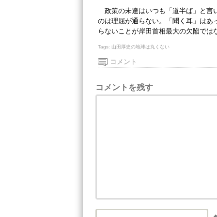
政策の未達はいつも「道半ば」と言
のは理屈が通らない。「聞く耳」はあ
らないことが岸田首相最大の欠陥では
Tags:
山田厚史の地球は丸くない
コメント
コメントを残す
名