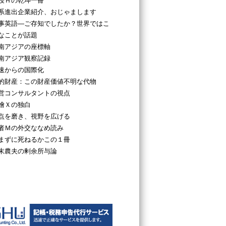
授Ｈの乾坤一冊
系進出企業紹介、おじゃまします
事英語―ご存知でしたか？世界ではこ
なことが話題
南アジアの座標軸
南アジア観察記録
速からの国際化
的財産：この財産価値不明な代物
営コンサルタントの視点
檜Ｘの独白
点を磨き、視野を広げる
者Ｍの外交ななめ読み
まずに死ねるかこの１冊
末農夫の剰余所与論