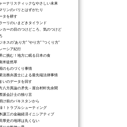
ャーナリスティックなやさしい未来
マリンのパリとはずがたり
ータを耕す
ラーリのいまどきタイランド
ンカーの目のつけどころ、気のつけど
ろ
ジネスの”あり方” ”やり方” ”つくり方”
レーシア紀行
界に挑む！地方に眠る日本の食
南米徒然草
国のものづくり事情
業法務弁護士による最先端法律事情
まいのデータを回す
方八方異論の矛先－屋台村軒先余聞
際派会計士の独り言
明け前のパキスタンから
録！トラブルシューティング
本謙三の金融経済イニシアティブ
田厚史の地球は丸くない