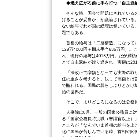
◆
燃え広がる前に手を打つ「自主返
そんな時、国会で問題にされているの
げることが妥当か、が議論されている。
ない給与でわが国の総理は働いている
題でもある。
首相の給与は「二層構造」になってい
129万4000円＋期末手当635万円）
れ、現行の給与は4015万円。だが満
とで自主返納が繰り返され、実額は28
「法改正で増額となっても実際の取り
任の重さを考えると、決して高額とは
で賄われる。国民の暮らしぶりとかけ
治の世界だ。
そこで、よりどころになるのは公務
人事院は8月、一般の国家公務員に
る「国家公務員特別職（審議官以上）
ところが「なんでいま首相の給与を上
化に国民が苦しんでいる時、首相や閣