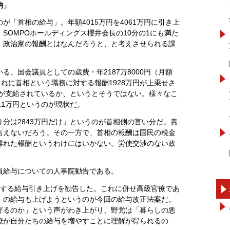
納」
が「首相の給与」。年額4015万円を4061万円に引き上
SOMPOホールディングス櫻井会長の10分の1にも満た
。政治家の報酬とはなんだろうと、と考えさせられる課
る。国会議員としての歳費・年2187万8000円（月額
。これに首相という職務に対する報酬1928万円が上乗せさ
額が支給されているか、というとそうではない。様々なこ
11万円というのが現状だ。
分は2843万円だけ」というのが首相側の言い分だ。責
言えないだろう。その一方で、首相の報酬は国民の税金
離れた報酬というわけにはいかない。労使交渉のない政
員給与についての人事院勧告である。
対する給与引き上げを勧告した。これに併せ高級官僚であ
」の給与も上げようというのが今回の給与改正法案だ。
げるのか」という声がわき上がり、野党は「暮らしの悪
僚が自分たちの給与を増やすことに理解が得られるの