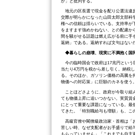
か」と批判する。
地元の区長選で現金を配り公選法違
交際が明らかになった山田太郎文部科
権への信頼は揺らいでいる。支持率が
をますます強めかねない、との配慮か
間を騒がせる話題は燃え広がる前に手
返納」である。返納すれば文句はない
◆暮らしの崩壊、現実に不満抱く国
今の臨時国会で政府は17兆円という
当たり4万円を税から差し引く。納税
る。そのほか、ガソリン価格の高騰を
物価への対応策」に巨額のカネを使う
ことほどさように、政府が今取り組
ても物価上昇に追いつかない。実質賃
にとって重要な課題になっている。最
てきた。「特別職給与も増額」も、こ
高級官僚や閣僚級政治家・首相は「
苦しい時、なぜ支配者がお手盛りで給与
もらっていません」「これまでも自主