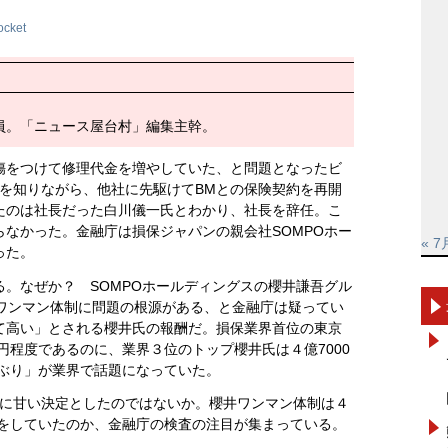
ocket
員。「ニュース屋台村」編集主幹。
傷をつけて修理代金を増やしていた、と問題となったビ
為を知りながら、他社に先駆けてBMとの保険契約を再開
たのは社長だった白川儀一氏とわかり、社長を辞任。こ
なかった。金融庁は損保ジャパンの親会社SOMPOホー
« 7
った。
。なぜか？ SOMPOホールディングスの櫻井謙吾グル
のワンマン体制に問題の根源がある、と金融庁は疑ってい
て高い」とされる櫻井氏の報酬だ。損保業界首位の東京
万円程度であるのに、業界３位のトップ櫻井氏は４億7000
いぶり」が業界で話題になっていた。
Mに甘い決定としたのではないか。櫻井ワンマン体制は４
営をしていたのか、金融庁の検査の注目が集まっている。