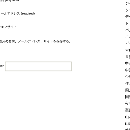
ジ
タ
ールアドレス (required)
デ
ト
ウェブサイト
バ
こ
自分の名前、メールアドレス、サイトを保存する。
ビ
マ
世
中
ve:
中
企
住
四
国
夜
実
山
山