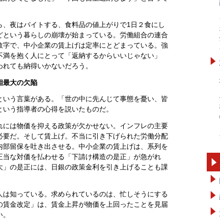
ら、夜はバイトする、食料品の値上がりで1日２食にし
どという暮らしの崩壊が始まっている。労働組合の連合
数字で、中小企業の賃上げは定率にとどまっている。強
不満を抱く人にとって「返納するからいいじゃない」
われても納得いかないだろう。
相最大の欠陥
という言葉がある。「世の中に先んじて事態を憂い、皆
という指導者の心得を説いたものだ。
れには物価を抑える政策が欠かせない。インフレの主要
必要だ。そして賃上げ。不当に引き下げられた労働分配
内部留保を吐き出させる。中小企業の賃上げは、系列を
正当な対価を払わせる「下請け構造の是正」が急がれ
大」の是正には、日銀の政策金利を引き上げることも課
人は知っている。求められているのは、忙しそうにする
の賃金改定」は、賃金上昇が物価を上回ったことを見届
い。