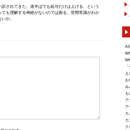
い訳されてきた。道半ばでも給与だけは上げる、という
っても理解する神経がないのでは困る。世間常識がわか
ないか。
A
W
W
「
え
お
み
も
ア
ア
カ
カ
ク
前 (required)