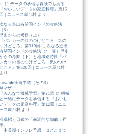
回
に
データの学習は冒険でもある
『おいしいデータの家庭料理』第15
回 | ニュース屋台村
より
次なる進出有望国インドの攻略法
（3）
歴史からの考察（上）
『バンカーの目のつけどころ 気の
つけどころ』第319回
に
次なる進出
有望国インドの攻略法（4・完）歴史
からの考察（下）と地域別特性『バ
ンカーの目のつけどころ 気のつけ
どころ』第320回 | ニュース屋台村
より
Lovable実況中継（その3）
AIマザー
『みんなで機械学習』第71回
に
機械
と一緒にデータを学習する 『おいし
いデータの家庭料理』第12回 | ニュ
ース屋台村
より
混乱招く日銀の「基調的な物価上昇
率」
「中長期インフレ予想」はどこまで