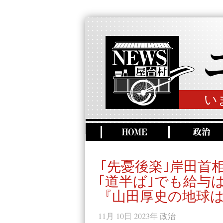
い
｢先憂後楽｣岸田首
｢道半ば｣でも給与
『山田厚史の地球は
11月 10日 2023年
政治