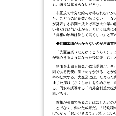
も、怒りは収まらないだろう。
非正規で十分な給与が得られないか
た、こどもの給食費が払えない――な
が発表する春闘の賃上げ率は大企業の
い者だけ給与が上がる、という現実に
「首相の給与は決して高くない」と言
◆世間常識がわからないのが岸田首
「先憂後楽（せんゆうこうらく）」
が安心きるようになった後に楽しむ」
物価を上回る賃金が政治課題だ。そ
因である円安に歯止めをかけることが
率を拡大する。大企業には、たまった
通じた搾取（さくしゅ）をやめさせ、
る。円安を誘導する「内外金利差の拡
題だろう。
首相が激務であることはほとんどの
ことでなく、働いた成果だ。「特別職
けてから「おかげさまで」と行えばい