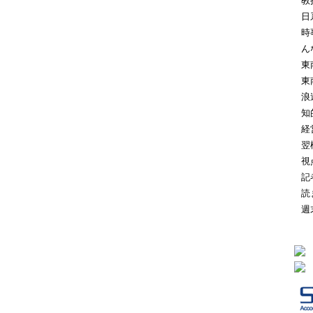
教
日
時
ん
東
東
浪
知
経
翌
視
記
読
週