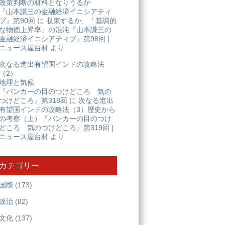
政策判断の材料となりうるか
『山本謙三の金融経済イニシアティ
ブ』第90回
に
収束するか、「基調的
な物価上昇率」の混沌『山本謙三の
金融経済イニシアティブ』第98回 |
ニュース屋台村
より
次なる進出有望国インドの攻略法
（2）
地理と気候
『バンカーの目のつけどころ 気の
つけどころ』第318回
に
次なる進出
有望国インドの攻略法（3）歴史から
の考察（上）『バンカーの目のつけ
どころ 気のつけどころ』第319回 |
ニュース屋台村
より
カテゴリー
国際
(173)
政治
(82)
文化
(137)