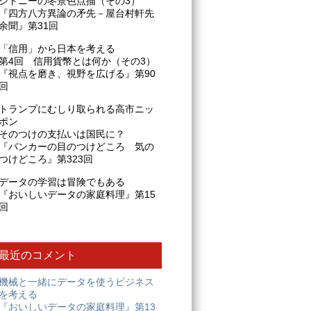
シドニーの冬景色点描（その3）
『四方八方異論の矛先－屋台村軒先
余聞』第31回
「信用」から日本を考える
第4回 信用貨幣とは何か（その3）
『視点を磨き、視野を広げる』第90
回
トランプにむしり取られる高市ニッ
ポン
そのつけの支払いは国民に？
『バンカーの目のつけどころ 気の
つけどころ』第323回
データの学習は冒険でもある
『おいしいデータの家庭料理』第15
回
最近のコメント
機械と一緒にデータを使うビジネス
を考える
『おいしいデータの家庭料理』第13