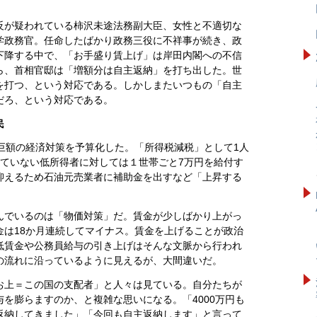
反が疑われている柿沢未途法務副大臣、女性と不適切な
学政務官。任命したばかり政務三役に不祥事が続き、政
下降する中で、「お手盛り賃上げ」は岸田内閣への不信
ら、首相官邸は「増額分は自主返納」を打ち出した。世
を打つ、という対応である。しかしまたいつもの「自主
だろ、という対応である。
民
巨額の経済対策を予算化した。「所得税減税」として1人
していない低所得者に対しては１世帯ごと7万円を給付す
抑えるため石油元売業者に補助金を出すなど「上昇する
。
んでいるのは「物価対策」だ。賃金が少しばかり上がっ
金は18か月連続してマイナス。賃金を上げることが政治
低賃金や公務員給与の引き上げはそんな文脈から行われ
の流れに沿っているように見えるが、大間違いだ。
お上＝この国の支配者」と人々は見ている。自分たちが
を膨らますのか、と複雑な思いになる。「4000万円も
返納してきました」「今回も自主返納します」と言って