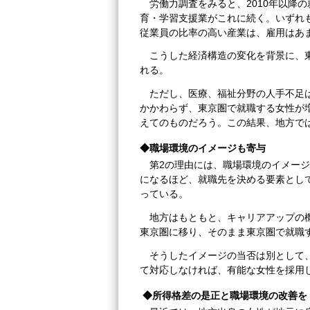
労働力調査をみると、2010年以降
育・学習支援業がこれに続く。いずれ
従業員の比率の高い産業は、雇用はあ
こうした経済構造の変化を背景に、
れる。
ただし、医療、福祉分野の人手不足
かかわらず、東京圏で就職する女性が
えてのものだろう。この結果、地方で
◆職場環境のイメージも寄与
第2の理由には、職場環境のイメー
になるほど、就職先を決める要素とし
っている。
地方はもともと、キャリアアップの
東京圏に移り、そのまま東京圏で就職
そうしたイメージの当否は別として
て対応しなければ、有能な女性を採用
◆所得格差の是正と職場環境の改善を