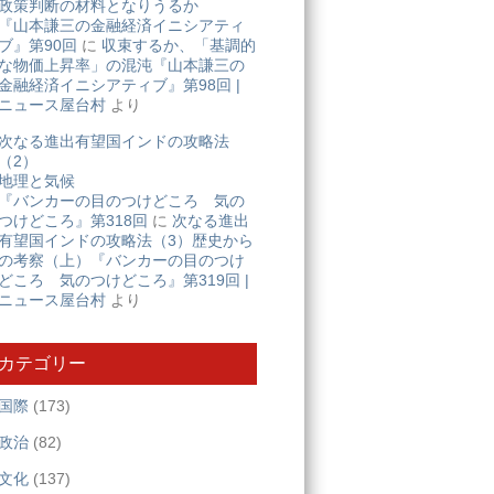
政策判断の材料となりうるか
『山本謙三の金融経済イニシアティ
ブ』第90回
に
収束するか、「基調的
な物価上昇率」の混沌『山本謙三の
金融経済イニシアティブ』第98回 |
ニュース屋台村
より
次なる進出有望国インドの攻略法
（2）
地理と気候
『バンカーの目のつけどころ 気の
つけどころ』第318回
に
次なる進出
有望国インドの攻略法（3）歴史から
の考察（上）『バンカーの目のつけ
どころ 気のつけどころ』第319回 |
ニュース屋台村
より
カテゴリー
国際
(173)
政治
(82)
文化
(137)