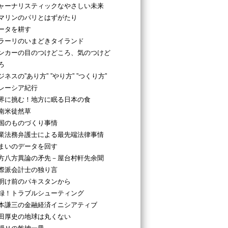
ャーナリスティックなやさしい未来
マリンのパリとはずがたり
ータを耕す
ラーリのいまどきタイランド
ンカーの目のつけどころ、気のつけど
ろ
ジネスの”あり方” ”やり方” ”つくり方”
レーシア紀行
界に挑む！地方に眠る日本の食
南米徒然草
国のものづくり事情
業法務弁護士による最先端法律事情
まいのデータを回す
方八方異論の矛先－屋台村軒先余聞
際派会計士の独り言
明け前のパキスタンから
録！トラブルシューティング
本謙三の金融経済イニシアティブ
田厚史の地球は丸くない