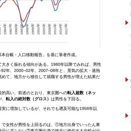
基本台帳・人口移動報告」を基に筆者作成。
大きく振れる傾向がある。1980年以降でみれば、男性
2年、2000~02年、2007~08年と、景気の拡大・過熱
眺めて、地方から移住して就職する男性が増えた結果だ
較的高い。前述のとおり、東京圏への
転入超数（ネッ
が、
転入の絶対数（グロス）
は男性を下回る。
着実に増加しているが、それでも遡及可能な1958年以
）
で女性が男性を上回るのは、①地方出身でいったん東
地元に戻らない②東京圏出身で地方に移住する女性が少