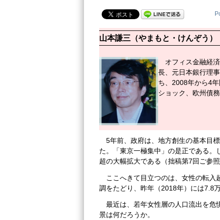
P
山本謙三（やまもと・けんぞう）
オフィス金融経済
長、元日本銀行理事
ち、2008年から
ショック、欧州債務
5年前、政府は、地方創生の基本目標
た。「東京一極集中」の是正である。
超の大幅拡大である（拙稿第7回ご参
ここへきて目立つのは、女性の転入
調をたどり、昨年（2018年）には7.
最近は、若年女性層の人口流出を危
景は何だろうか。