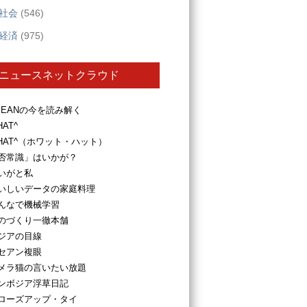
社会
(546)
経済
(975)
ニュースネットクラウド
SEANの今を読み解く
HAT^
HAT^（ホワット・ハット）
否常識」はいかが？
いがと私
いしいデータの家庭料理
んなで機械学習
のづくり一徹本舗
ジアの目線
セアン複眼
メラ猫の言いたい放題
ンボジア浮草日記
ローズアップ・タイ