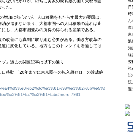
教
戻らないばかりか、のちに実家の親も娘の働く大都市圏
日
なった。
時
口の増加に熱心だが、人口移動をもたらす最大の要因は、
ん
解消が進まない限り、大都市圏への人口移動の流れは止
東
二にも、大都市圏並みの所得の得られる産業である。
東
境の改善にも真剣に取り組む必要がある。働き方改革の
浪
急速に変化している。地方もこのトレンドを看過しては
知
経
翌
ィブ』過去の関連記事は以下の通り
視
口移動 「20年までに東京圏への転入超ゼロ」の達成絶
記
読
com/%e5%a4%89%e8%b2%8c%e3%81%99%e3%82%8b%e5%9c%b0%
週
be%e3%81%a7%e3%81%ab/#more-7981