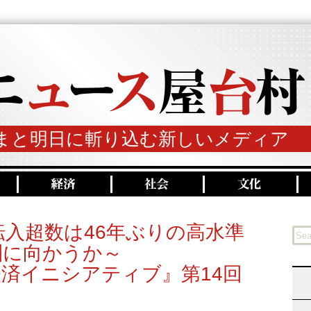
まと明日に斬り込む新しいメディア
入超数は46年ぶりの高水準
圏に向かうか～
済イニシアティブ』第14回