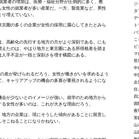
の就業者の増加は、医療・福祉分野が圧倒的に多く、教
ジ
も女性の就業者が多い産業だ。一方、製造業など、男性
タ
まり増えていない。
デ
東京圏の多くの企業が女性の採用に腐心してきたとみら
ト
バ
こ
は、高齢化の先行する地方の方がより深刻である。にも
ビ
増えたのは、やはり地方と東京圏にある所得格差を踏ま
マ
は人手不足が一段と深刻さを増す構図にある。
世
中
ジの差が挙げられるだろう。女性が働きがいを求めるよう
中
て、キャリアアップの機会の多寡が重視されるようにな
企
住
四
機会が少ないとのイメージが強い。就学のため地方から
国
する女性が多いのは、これが大きな理由だろう。
夜
、地方の企業は、現にそうした傾向があることに留意し
実
しそこねることになりかねない。
山
山