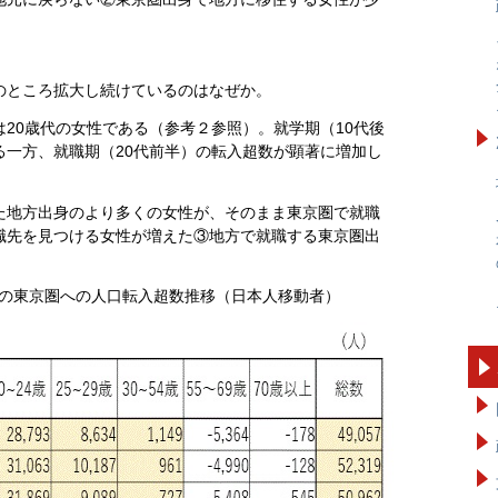
のところ拡大し続けているのはなぜか。
20歳代の女性である（参考２参照）。就学期（10代後
る一方、就職期（20代前半）の転入超数が顕著に増加し
た地方出身のより多くの女性が、そのまま東京圏で就職
職先を見つける女性が増えた③地方で就職する東京圏出
の東京圏への人口転入超数推移（日本人移動者）