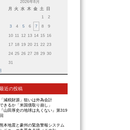
2026年8月
月
火
水
木
金
土
日
1
2
3
4
5
6
7
8
9
10
11
12
13
14
15
16
17
18
19
20
21
22
23
24
25
26
27
28
29
30
31
月
最近の投稿
「減税財源」狙いは外為会計
できるか「米国債取り崩し」
『山田厚史の地球は丸くない』第319
回
熊本地震と豪州の緊急警報システム