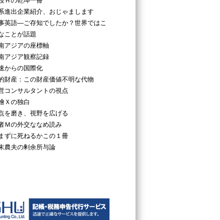
授Ｈの乾坤一冊
系進出企業紹介、おじゃまします
事英語―ご存知でしたか？世界ではこ
なことが話題
南アジアの座標軸
南アジア観察記録
速からの国際化
的財産：この財産価値不明な代物
営コンサルタントの視点
檜Ｘの独白
点を磨き、視野を広げる
者Ｍの外交ななめ読み
まずに死ねるかこの１冊
e6%96%b9%e3%83%bb%e5%a4%a7%e9%83%bd%e5%b8%82%e9%96%
末農夫の剰余所与論