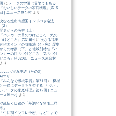
回
に
データの学習は冒険でもある
『おいしいデータの家庭料理』第15
回 | ニュース屋台村
より
次なる進出有望国インドの攻略法
（3）
歴史からの考察（上）
『バンカーの目のつけどころ 気の
つけどころ』第319回
に
次なる進出
有望国インドの攻略法（4・完）歴史
からの考察（下）と地域別特性『バ
ンカーの目のつけどころ 気のつけ
どころ』第320回 | ニュース屋台村
より
Lovable実況中継（その3）
AIマザー
『みんなで機械学習』第71回
に
機械
と一緒にデータを学習する 『おいし
いデータの家庭料理』第12回 | ニュ
ース屋台村
より
混乱招く日銀の「基調的な物価上昇
率」
「中長期インフレ予想」はどこまで