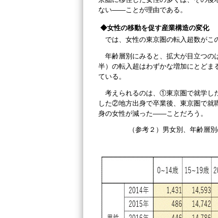
ない――ことが理由である。
◆女性の移動を促す産業構造の変化
では、女性の東京圏の転入超数がこ
年齢層別にみると、拡大が目立つのは
半）の転入超はわずかな増加にとどま
ている。
考えられるのは、①東京圏で就学し
した②地方出身で卒業後、東京圏で就
身の女性が減った――ことだろう。
（参考２）男女別、年齢層別