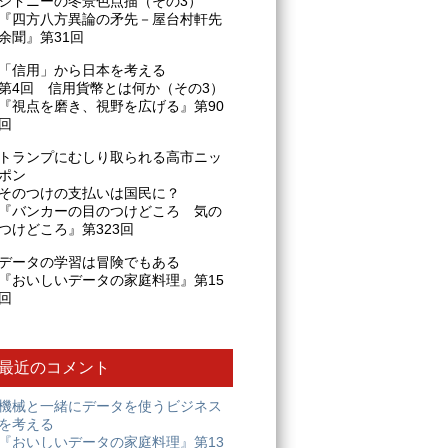
シドニーの冬景色点描（その3）
『四方八方異論の矛先－屋台村軒先
余聞』第31回
「信用」から日本を考える
第4回 信用貨幣とは何か（その3）
『視点を磨き、視野を広げる』第90
回
トランプにむしり取られる高市ニッ
ポン
そのつけの支払いは国民に？
『バンカーの目のつけどころ 気の
つけどころ』第323回
データの学習は冒険でもある
『おいしいデータの家庭料理』第15
回
最近のコメント
機械と一緒にデータを使うビジネス
を考える
『おいしいデータの家庭料理』第13