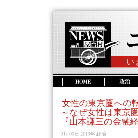
い
女性の東京圏への転
～なぜ女性は東京
『山本謙三の金融経
9月 09日 2019年
経済