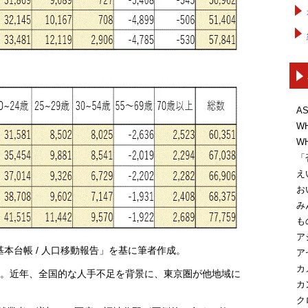
A
W
W
「
え
お
み
も
ア
本台帳 / 人口移動報告」を基に筆者作成。
ア
カ
る。近年、全国的な人手不足を背景に、東京圏が他地域に
カ
。
ク