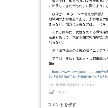
最近では、地方出身の女性が地元に
に転居してきた例もたまに聞くように
政府は、UIJターンの促進や関係人
地域間の所得格差である。所得格差の
まらない。地方に必要なのは、一にも
それと同時に、女性をめぐる職場環
進展もあって、大都市圏の職場環境は
ならない。
※『山本謙三の金融経済イニシアテ
第７回 変貌する地方・大都市間の人
望的に
https://www.newsyataimura.
%e3%80%8c20%e5%b9%b4%e3%81%
Tags:
山本謙三の金融経済イニシアティブ
コメント
コメントを残す