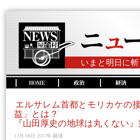
いまと明日に斬
エルサレム首都とモリカケの
益」とは？
『山田厚史の地球は丸くない』
12月 08日 2017年
経済