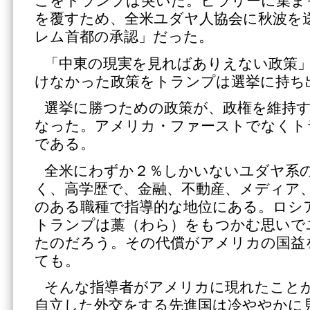
こをトランプは突いた。ヒラリーに集ま
を覆すため、全米ユダヤ人協会に秋波を
レム首都の承認」だった。
「中東の現実を見ればありえない政策
けなかった政策をトランプは選挙に持ち
選挙に勝つための政策が、政権を維持
なった。アメリカ・ファーストでなくト
である。
全米にわずか２％しかいないユダヤ系
く、高学歴で、金融、不動産、メディア
のある職種で指導的な地位にある。ロシ
トランプは藁（わら）をもつかむ思いで
たのだろう。その代償がアメリカの国益
ても。
そんな指導者がアメリカに現れたこと
自立した外交をする先進国は冷ややかに