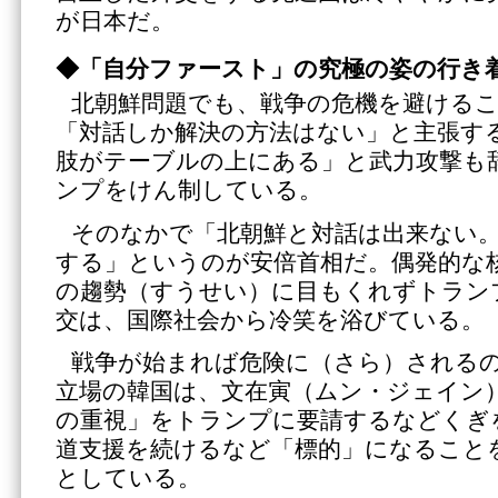
が日本だ。
◆「自分ファースト」の究極の姿の行き
北朝鮮問題でも、戦争の危機を避ける
「対話しか解決の方法はない」と主張す
肢がテーブルの上にある」と武力攻撃も
ンプをけん制している。
そのなかで「北朝鮮と対話は出来ない
する」というのが安倍首相だ。偶発的な
の趨勢（すうせい）に目もくれずトラン
交は、国際社会から冷笑を浴びている。
戦争が始まれば危険に（さら）される
立場の韓国は、文在寅（ムン・ジェイン
の重視」をトランプに要請するなどくぎ
道支援を続けるなど「標的」になること
としている。