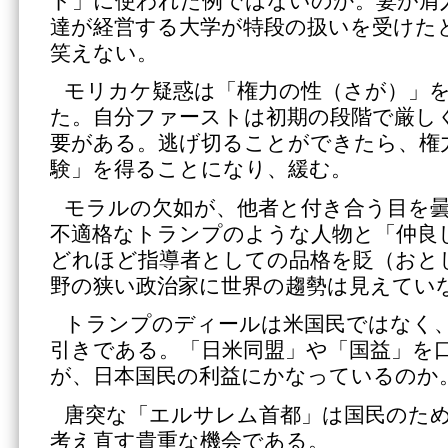
ト」に使われた例ではないのか。妻が肩
達が経営する大学が特段の扱いを受けた
笑えない。
モリカケ疑惑は「権力の性（さが）」
た。自分ファーストは初期の段階で厳し
要がある。逃げ切ることができたら、権
験」を得ることになり、緩む。
モラルの欠如が、他者と付き合う目を
不適格なトランプのような人物と「仲良
どれほど指導者としての品格を貶（おと
野の狭い政治家に世界の趨勢は見えてい
トランプのディールは米国民ではなく
引きである。「日米同盟」や「国益」を
が、日本国民の利益にかなっているのか
唐突な「エルサレム首都」は国民のた
考え直す貴重な機会である。