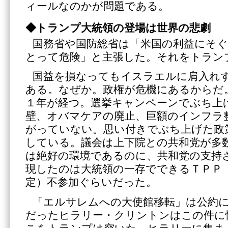
ィールなのかが問題である。
◆トランプ大統領の登場は世界の悲劇
国務省や国防総省は「米国の利益にそ
とって危険」と主張した。それをトラン
国益を損なってもイスラエルに肩入れ
ある。なぜか。政権が危機にあるからだ
１年が経つ。選挙キャンペーンでぶち上
壁、オバマケアの廃止、巨額のインフラ
がっていない。思い付きでぶち上げた政
している。議会は上下院との共和党が多
は絶好の環境であるのに、共和党の支持
現したのは大統領の一存でできるＴＰＰ
定）不参加ぐらいだった。
「エルサレムへの大使館移転」は公約
だったヒラリー・クリントンはこの件に