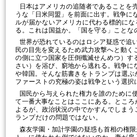
日本はアメリカの追随者であることを
うな「日米同盟」を前面に出す。戦争に
ルが届かないアメリカに代わる標的にな
る。これは国益か。「国を守る」ことな
世界が恐れているのはロシア疑惑で追
民の目先を変えるため武力攻撃へと動く
の側に立つ国家を圧倒殲滅せんめつ）す
さい）を浴び、窮地から逃れる。戦争に
や韓国。そんな筋書きをトランプは選ぶ
ファーストの究極の姿は戦争という選択
国民から与えられた権力を誰のために
て一番大事なことはここにある。ところ
よるが、政治状況の中でかすんでしまう
ランプだけの問題ではない。
森友学園・加計学園の疑惑も首相の権限