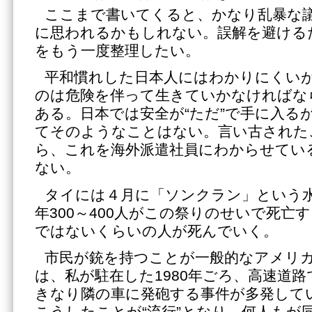
ここまで書いてくると、かなり乱暴な
に思われるかもしれない。誤解を避ける
をもう一度整理したい。
平和慣れした日本人にはわかりにくい
のは危険を伴って生きていかなければな
ある。日本では安全が“ただ”で手に入る
てそのようなことはない。言い古された
ら、これを海外派遣社員にわからせてい
ない。
タイには４月に「ソンクラン」という
年300～400人がこの祭りのせいで死亡
ではないくらいの人が死んでいく。
市民が銃を持つことが一般的なアメリ
は、私が駐在した1980年ごろ、高速道路
きなり隣の車に発砲する事件が多発して