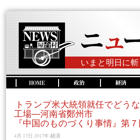
いまと明日に斬
トランプ米大統領就任でどうなる
工場―河南省鄭州市
『中国のものづくり事情』第７
4月 17日 2017年
経済