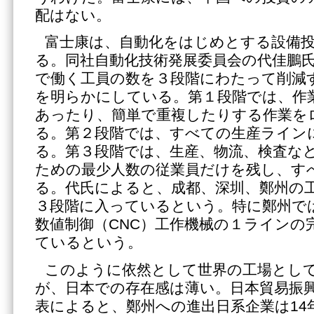
配はない。
富士康は、自動化をはじめとする設備
る。同社自動化技術発展委員会の代佳鵬
で働く工員の数を３段階にわたって削減
を明らかにしている。第１段階では、作
あったり、簡単で重複したりする作業を
る。第２段階では、すべての生産ライン
る。第３段階では、生産、物流、検査な
ための最少人数の従業員だけを残し、す
る。代氏によると、成都、深圳、鄭州の
３段階に入っているという。特に鄭州で
数値制御（CNC）工作機械の１ラインの
ているという。
このように依然として世界の工場とし
が、日本での存在感は薄い。日本貿易振興
表によると、鄭州への進出日系企業は14年