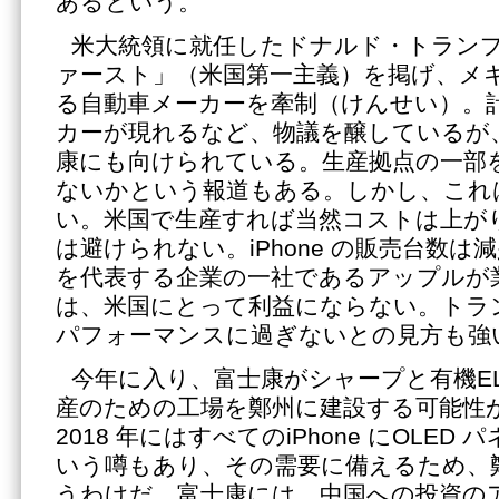
あるという。
米大統領に就任したドナルド・トランプ
ァースト」（米国第一主義）を掲げ、メ
る自動車メーカーを牽制（けんせい）。
カーが現れるなど、物議を醸しているが
康にも向けられている。生産拠点の一部
ないかという報道もある。しかし、これ
い。米国で生産すれば当然コストは上が
は避けられない。iPhone の販売台数
を代表する企業の一社であるアップルが
は、米国にとって利益にならない。トラ
パフォーマンスに過ぎないとの見方も強
今年に入り、富士康がシャープと有機EL
産のための工場を鄭州に建設する可能性
2018 年にはすべてのiPhone にOLE
いう噂もあり、その需要に備えるため、
うわけだ。富士康には、中国への投資の