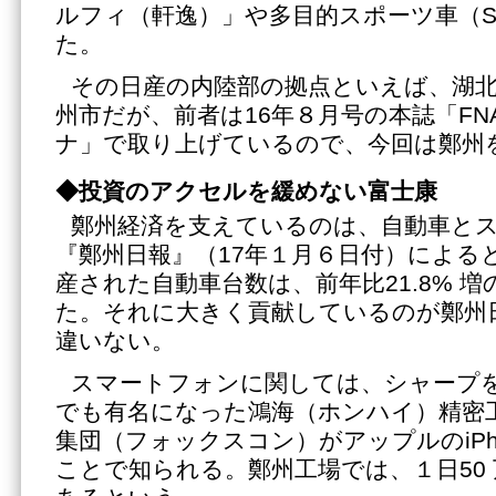
ルフィ（軒逸）」や多目的スポーツ車（S
た。
その日産の内陸部の拠点といえば、湖北
州市だが、前者は16年８月号の本誌「F
ナ」で取り上げているので、今回は鄭州
◆投資のアクセルを緩めない富士康
鄭州経済を支えているのは、自動車と
『鄭州日報』（17年１月６日付）によると
産された自動車台数は、前年比21.8% 増の6
た。それに大きく貢献しているのが鄭州
違いない。
スマートフォンに関しては、シャープ
でも有名になった鴻海（ホンハイ）精密
集団（フォックスコン）がアップルのiPh
ことで知られる。鄭州工場では、１日50