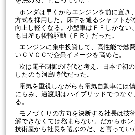
を決める、と言っていた。
ホンダは早くからエンジンを前に置き
方式を採用した。床下を通るシャフトが
向上し軽くなる。小型車はＦＦしかない
も日産も後輪駆動（ＦＲ）だった。
エンジンに集中投資して、高性能で燃
いＣＶＣＣで企業イメージを高めた。
次は電子制御の時代と考え、日本で初の
したのも河島時代だった。
電気を重視しながらも電気自動車には
にらみ、過渡期はハイブリッドでつなぐ
る。
モノづくりの方向を決断する社長は技
解できなくては務まらない。だからホン
技術屋から社長を選ぶのだ、と言ってい