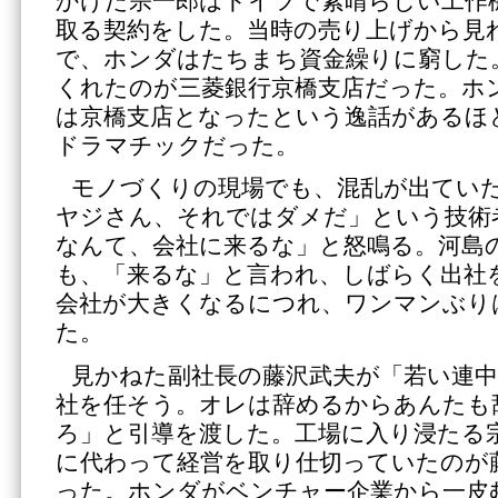
かけた宗一郎はドイツで素晴らしい工作
取る契約をした。当時の売り上げから見
で、ホンダはたちまち資金繰りに窮した
くれたのが三菱銀行京橋支店だった。ホ
は京橋支店となったという逸話があるほ
ドラマチックだった。
モノづくりの現場でも、混乱が出てい
ヤジさん、それではダメだ」という技術
なんて、会社に来るな」と怒鳴る。河島
も、「来るな」と言われ、しばらく出社
会社が大きくなるにつれ、ワンマンぶり
た。
見かねた副社長の藤沢武夫が「若い連
社を任そう。オレは辞めるからあんたも
ろ」と引導を渡した。工場に入り浸たる
に代わって経営を取り仕切っていたのが
った。ホンダがベンチャー企業から一皮