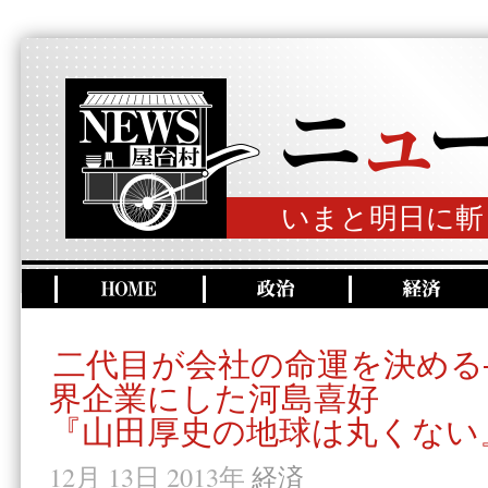
いまと明日に斬
二代目が会社の命運を決める
界企業にした河島喜好
『山田厚史の地球は丸くない
12月 13日 2013年
経済