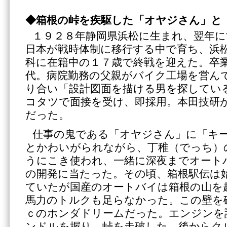
◆箱根の峠を疾駆した「オヤジさん」と
１９２８年静岡県浜松に生まれ、翌年に
日本が戦時体制に移行する中で育ち、浜
科に在籍中の１７歳で終戦を迎えた。卒
代。病院勤務の父親がバイク工場を営ん
り合い「設計図面を描ける男を探してい
コタツで面接を受け、即採用。本田技研
だった。
仕事の鬼である「オヤジさん」に「キ
とかわいがられながら、丁稚（でっち）
うにこき使われ、一緒に深夜までオート
の開発に当たった。その頃、箱根駅伝は
ていたが国産のオートバイは箱根の山を
馬力のトルクも足らなかった。この壁を
ｃのホンダドリームだった。エンジンを
ンドルを握り、峠を走破した。後からク