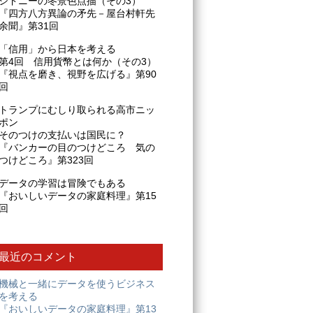
シドニーの冬景色点描（その3）
『四方八方異論の矛先－屋台村軒先
余聞』第31回
「信用」から日本を考える
第4回 信用貨幣とは何か（その3）
『視点を磨き、視野を広げる』第90
回
トランプにむしり取られる高市ニッ
ポン
そのつけの支払いは国民に？
『バンカーの目のつけどころ 気の
つけどころ』第323回
データの学習は冒険でもある
『おいしいデータの家庭料理』第15
回
最近のコメント
機械と一緒にデータを使うビジネス
を考える
『おいしいデータの家庭料理』第13