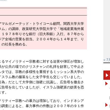
アマルガメーテッド・トライコール顧問。関西大学大学
ラム」の講師、政策研究大学院大学で「地域産業海外展
。１９７８年りそな銀行（旧大和銀）入行。８７年から
ジア全域の営業を担当。２００４年から１４年まで、り
）の社長を務める。
« 7
よるマイノリティー宗教者に対する迫害や弾圧が増加し
派が公共の場でのクリスチャンの礼拝を妨害して中止さ
ルタでは、宗教の多様性を重視するミッション系大学の
イスラム教の服装をした女子学生も交じっていました。
行為」だとして大学側に強硬に抗議し、広告塔を撤去さ
広告塔を出していましたが、イスラム強硬派の妨害を恐
ます。
ノリティー宗教への暴力は増加しており、インドネシア
の調査によると、暴力事件の件数は２００７年の９１件