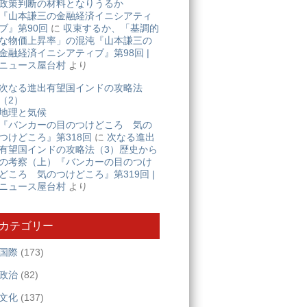
政策判断の材料となりうるか
『山本謙三の金融経済イニシアティ
ブ』第90回
に
収束するか、「基調的
な物価上昇率」の混沌『山本謙三の
金融経済イニシアティブ』第98回 |
ニュース屋台村
より
次なる進出有望国インドの攻略法
（2）
地理と気候
『バンカーの目のつけどころ 気の
つけどころ』第318回
に
次なる進出
有望国インドの攻略法（3）歴史から
の考察（上）『バンカーの目のつけ
どころ 気のつけどころ』第319回 |
ニュース屋台村
より
カテゴリー
国際
(173)
政治
(82)
文化
(137)