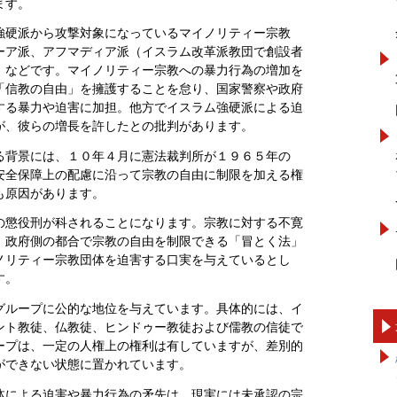
ます。
強硬派から攻撃対象になっているマイノリティー宗教
ーア派、アフマディア派（イスラム改革派教団で創設者
）などです。マイノリティー宗教への暴力行為の増加を
「信教の自由」を擁護することを怠り、国家警察や政府
する暴力や迫害に加担。他方でイスラム強硬派による迫
が、彼らの増長を許したとの批判があります。
る背景には、１０年４月に憲法裁判所が１９６５年の
安全保障上の配慮に沿って宗教の自由に制限を加える権
も原因があります。
の懲役刑が科されることになります。宗教に対する不寛
、政府側の都合で宗教の自由を制限できる「冒とく法」
ノリティー宗教団体を迫害する口実を与えているとし
す。
グループに公的な地位を与えています。具体的には、イ
ント教徒、仏教徒、ヒンドゥー教徒および儒教の信徒で
ープは、一定の人権上の権利は有していますが、差別的
ができない状態に置かれています。
体による迫害や暴力行為の矛先は、現実には未承認の宗