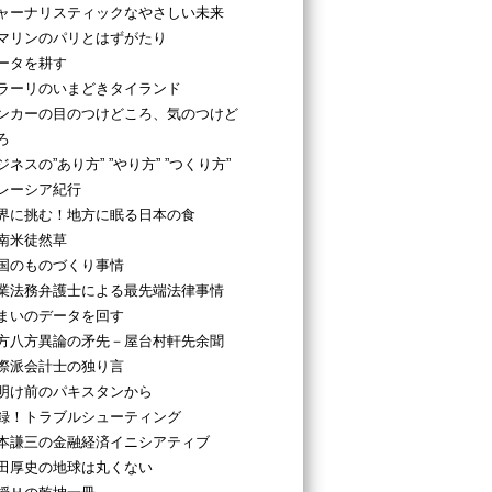
ャーナリスティックなやさしい未来
マリンのパリとはずがたり
ータを耕す
ラーリのいまどきタイランド
ンカーの目のつけどころ、気のつけど
ろ
ジネスの”あり方” ”やり方” ”つくり方”
レーシア紀行
界に挑む！地方に眠る日本の食
南米徒然草
国のものづくり事情
業法務弁護士による最先端法律事情
まいのデータを回す
方八方異論の矛先－屋台村軒先余聞
際派会計士の独り言
明け前のパキスタンから
録！トラブルシューティング
本謙三の金融経済イニシアティブ
田厚史の地球は丸くない