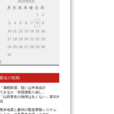
2026年8月
月
火
水
木
金
土
日
1
2
3
4
5
6
7
8
9
10
11
12
13
14
15
16
17
18
19
20
21
22
23
24
25
26
27
28
29
30
31
月
最近の投稿
「減税財源」狙いは外為会計
できるか「米国債取り崩し」
『山田厚史の地球は丸くない』第319
回
熊本地震と豪州の緊急警報システム