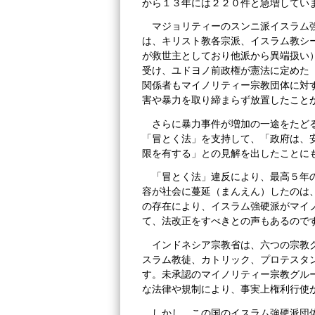
から１３年には２２０件と急増してい
マジョリティーのスンニ派イスラム
は、キリスト教各宗派、イスラム教シ
が救世主としており他派から異端扱い
受け、ユドヨノ前政権が憲法に定めた
関係者もマイノリティー宗教団体に対
害や暴力を取り締まらず放置したこと
さらに暴力事件が増加の一途をたど
「冒とく法」を支持して、「政府は、
限を有する」との見解を出したことに
「冒とく法」違反により、最高５年
容が社会に蔓延（まんえん）したのは
の存在により、イスラム強硬派がマイ
て、法改正をすべきとの声もあるので
インドネシア宗教省は、六つの宗教
スラム教徒、カトリック、プロテスタ
す。未承認のマイノリティー宗教グル
な法律や規制により、事実上権利行使
しかし、この国のイスラム強硬派団