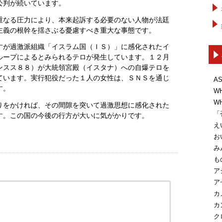
公判が続いています。
重なる圧力により、本来起訴する必要のない人物が法廷
主義の根幹を揺さぶる憂慮すべき重大な事態です。
すが過激派組織「イスラム国（ＩＳ）」に感化されたイ
ループによるとみられるテロが発生しています。１２月
ンスス８８）が大統領宮殿（イスタナ）への自爆テロを
ています。実行犯役だった１人の女性は、ＳＮＳを通じ
A
す。
W
W
りをかければ、その間隙を突いて過激思想に感化された
「
す。この国の今後の行方が大いに気がかりです。
え
お
み
も
ア
ア
カ
カ
ク