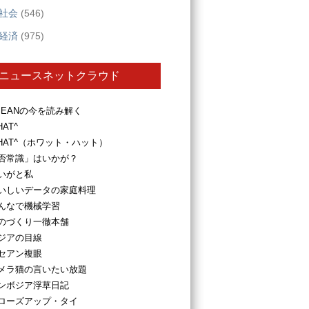
社会
(546)
経済
(975)
ニュースネットクラウド
SEANの今を読み解く
HAT^
HAT^（ホワット・ハット）
否常識」はいかが？
いがと私
いしいデータの家庭料理
んなで機械学習
のづくり一徹本舗
ジアの目線
セアン複眼
メラ猫の言いたい放題
ンボジア浮草日記
ローズアップ・タイ