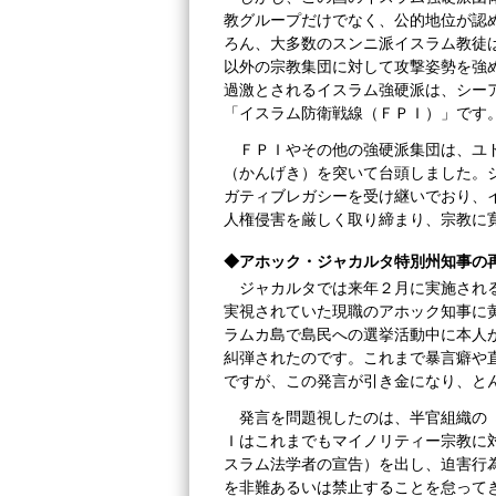
教グループだけでなく、公的地位が認
ろん、大多数のスンニ派イスラム教徒
以外の宗教集団に対して攻撃姿勢を強
過激とされるイスラム強硬派は、シー
「イスラム防衛戦線（ＦＰＩ）」です
ＦＰＩやその他の強硬派集団は、ユ
（かんげき）を突いて台頭しました。
ガティブレガシーを受け継いでおり、
人権侵害を厳しく取り締まり、宗教に
◆アホック・ジャカルタ特別州知事の
ジャカルタでは来年２月に実施され
実視されていた現職のアホック知事に
ラムカ島で島民への選挙活動中に本人
糾弾されたのです。これまで暴言癖や
ですが、この発言が引き金になり、と
発言を問題視したのは、半官組織の
Ｉはこれまでもマイノリティー宗教に
スラム法学者の宣告）を出し、迫害行
を非難あるいは禁止することを怠って