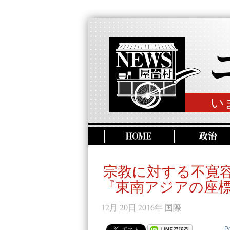
い
宗教に対する不寛
『東南アジアの座
12月 20日 2016年
国際
P