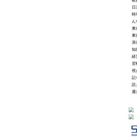
教
日
時
ん
東
東
浪
知
経
翌
視
記
読
週