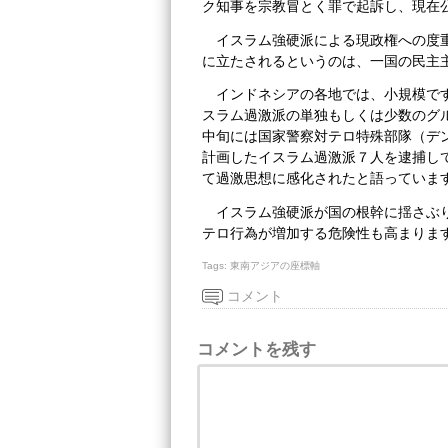
ク知事を宗教冒とく罪で起訴し、現在
イスラム強硬派による現政権への度
に立たされるというのは、一国の民主
インドネシアの各地では、小規模で
スラム過激派の単独もしくは少数のグ
中旬には国家警察対テロ特殊部隊（デ
計画したイスラム過激派７人を逮捕し
て過激思想に感化されたと語っていま
イスラム強硬派が国の根幹に揺さぶ
テロ行為が増加する危険性も高まりま
Tags:
東南アジアの座標軸
コメント
コメントを残す