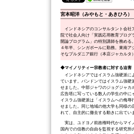
宮本昭洋（みやもと・あきひろ）
インドネシアのコンサルタント会社
院で社会人向け「実践応用教育プログ
開論プログラム」の特別講師を務める
４年半、シンガポールに勤務。東南ア
そなプルダニア銀行（本店ジャカルタ
◆マイノリティー宗教者に対する迫害
インドネシアではイスラム強硬派に
ています。バンドンではイスラム強硬
せました。中部ジャワのジョグジャカ
広告塔に写っている数人の学生の中に
イスラム強硬派は「イスラムへの侮辱
せました。同じ地域の他大学も同様の
れて、自主的に撤去する動きに出てい
実は、ユドヨノ前政権時代からマイ
国内での信教の自由を監視する研究所