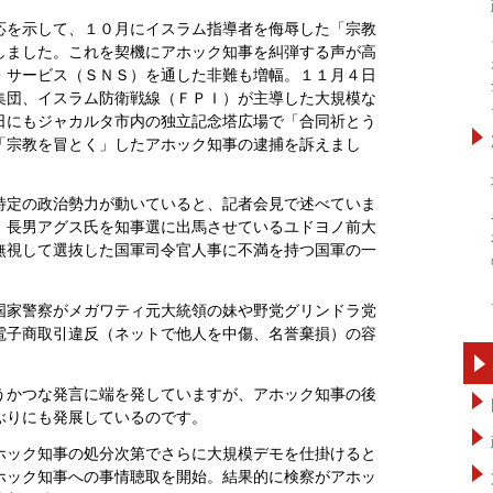
応を示して、１０月にイスラム指導者を侮辱した「宗教
しました。これを契機にアホック知事を糾弾する声が高
・サービス（ＳＮＳ）を通した非難も増幅。１１月４日
集団、イスラム防衛戦線（ＦＰＩ）が主導した大規模な
日にもジャカルタ市内の独立記念塔広場で「合同祈とう
「宗教を冒とく」したアホック知事の逮捕を訴えまし
特定の政治勢力が動いていると、記者会見で述べていま
、長男アグス氏を知事選に出馬させているユドヨノ前大
無視して選抜した国軍司令官人事に不満を持つ国軍の一
国家警察がメガワティ元大統領の妹や野党グリンドラ党
電子商取引違反（ネットで他人を中傷、名誉棄損）の容
うかつな発言に端を発していますが、アホック知事の後
ぶりにも発展しているのです。
ホック知事の処分次第でさらに大規模デモを仕掛けると
ホック知事への事情聴取を開始。結果的に検察がアホッ