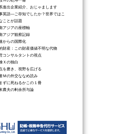
授Ｈの乾坤一冊
系進出企業紹介、おじゃまします
事英語―ご存知でしたか？世界ではこ
なことが話題
南アジアの座標軸
南アジア観察記録
速からの国際化
的財産：この財産価値不明な代物
営コンサルタントの視点
檜Ｘの独白
点を磨き、視野を広げる
者Ｍの外交ななめ読み
まずに死ねるかこの１冊
末農夫の剰余所与論