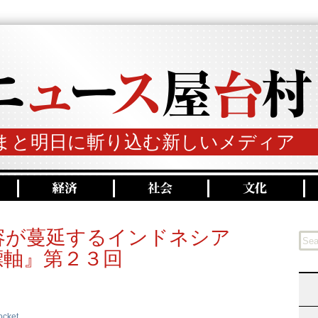
まと明日に斬り込む新しいメディア
容が蔓延するインドネシア
標軸』第２３回
ocket