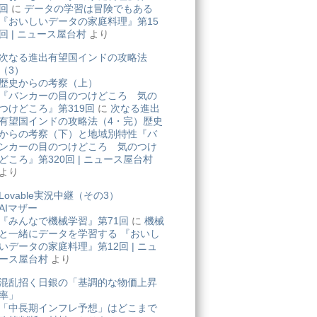
回
に
データの学習は冒険でもある
『おいしいデータの家庭料理』第15
回 | ニュース屋台村
より
次なる進出有望国インドの攻略法
（3）
歴史からの考察（上）
『バンカーの目のつけどころ 気の
つけどころ』第319回
に
次なる進出
有望国インドの攻略法（4・完）歴史
からの考察（下）と地域別特性『バ
ンカーの目のつけどころ 気のつけ
どころ』第320回 | ニュース屋台村
より
Lovable実況中継（その3）
AIマザー
『みんなで機械学習』第71回
に
機械
と一緒にデータを学習する 『おいし
いデータの家庭料理』第12回 | ニュ
ース屋台村
より
混乱招く日銀の「基調的な物価上昇
率」
「中長期インフレ予想」はどこまで