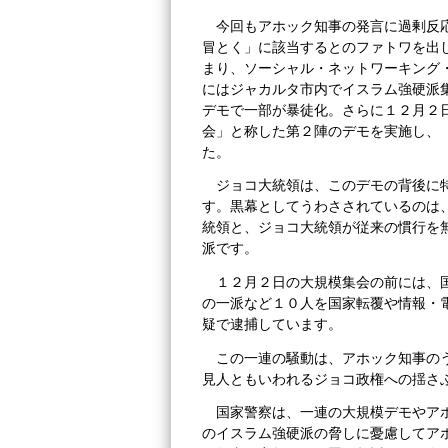
今回もアホック知事の発言に過剰反
冒とく」に該当するとのファトワを出
まり、ソーシャル・ネットワーキング
にはジャカルタ市内でイスラム強硬派
デモで一部が暴徒化。さらに１２月２
会」と称した第２陣のデモを実施し、
た。
ジョコ大統領は、このデモの背後に
す。黒幕としてうわさされているのは
統領と、ジョコ大統領が従来の慣行を
派です。
１２月２日の大規模集会の前には、
の一派など１０人を国家転覆や情報・
疑で逮捕しています。
この一連の騒動は、アホック知事の
見人ともいわれるジョコ政権への揺さ
国家警察は、一連の大規模デモやア
のイスラム強硬派の脅しに憂慮してア