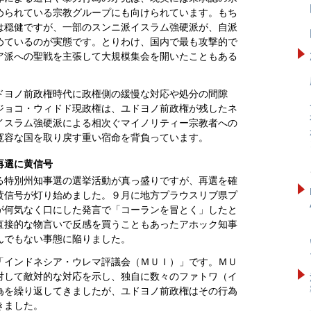
められている宗教グループにも向けられています。もち
は穏健ですが、一部のスンニ派イスラム強硬派が、自派
めているのが実態です。とりわけ、国内で最も攻撃的で
ア派への聖戦を主張して大規模集会を開いたこともある
。
ドヨノ前政権時代に政権側の緩慢な対応や処分の間隙
ジョコ・ウィドド現政権は、ユドヨノ前政権が残したネ
イスラム強硬派による相次ぐマイノリティー宗教者への
寛容な国を取り戻す重い宿命を背負っています。
再選に黄信号
る特別州知事選の選挙活動が真っ盛りですが、再選を確
黄信号が灯り始めました。９月に地方プラウスリブ県プ
が何気なく口にした発言で「コーランを冒とく」したと
直接的な物言いで反感を買うこともあったアホック知事
んでもない事態に陥りました。
「インドネシア・ウレマ評議会（ＭＵＩ）」です。ＭＵ
対して敵対的な対応を示し、独自に数々のファトワ（イ
為を繰り返してきましたが、ユドヨノ前政権はその行為
きました。