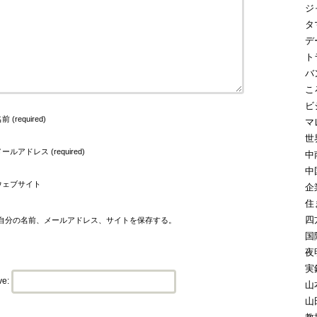
ジ
タ
デ
ト
バ
こ
ビ
前 (required)
マ
世
ールアドレス (required)
中
中
ウェブサイト
企
住
四
自分の名前、メールアドレス、サイトを保存する。
国
夜
実
ve:
山
山