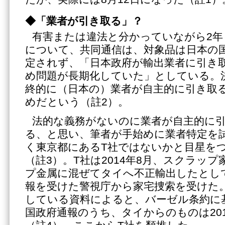
◆「業者が引き取る」？
有害または違法と分かっていながら2年
について、共同通信は、対象品は日本の
定されず、「日本政府が輸出業者に引き
め問題が長期化していた」としている。
終的に（日本の）業者が自主的に引き取
めだという（註2）。
法的な義務がないのに業者が自主的に
る、と思い、筆者が手始めに業者特定を
く東京都にあるT社ではないかと目星を
（註3）。T社は2014年8月、スクラッ
プ金属に混ぜてタイへ不正輸出したとし
報を受けた警視庁から家宅捜索を受けた
している資料によると、バーゼル条約に
国政府通報のうち、タイからのものは20