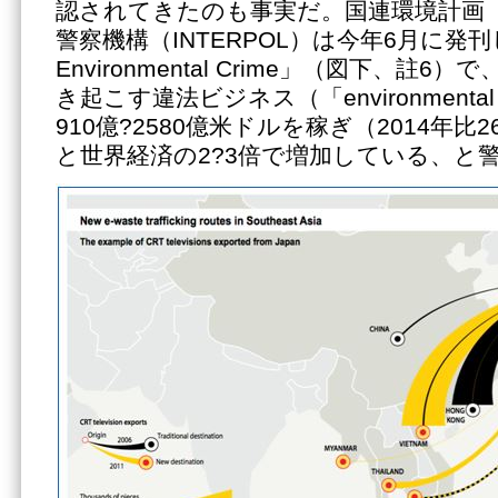
認されてきたのも事実だ。国連環境計画（
警察機構（INTERPOL）は今年6月に発刊した「
Environmental Crime」（図下、註
き起こす違法ビジネス（「environmental
910億?2580億米ドルを稼ぎ（2014年比
と世界経済の2?3倍で増加している、と