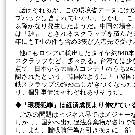
話はそれるが、この環境省データには
プバックは含まれていない。しかし、こ
以降かなり発生したようだ。中国の場合、2
は「雑品」とされるスクラップを積んだ日
年にもT社の件も含め3隻が入港先で受け
他にもロシアに輸出したタイヤ約840
スクラップなど、多々ある。台湾では少な
点で、日本からの輸入コンテナのうち24
認されたという。韓国のように「（韓国
鉄スクラップの締め出しがきつくなった
り、個別事情はそれぞれありそうだ。
◆「環境犯罪」は経済成長より伸びてい
ごみの問題はビジネス界ではメジャー
しかし、国外へ出た違法廃棄物が各地で
し、また、贈収賄行為と引き換えに一部