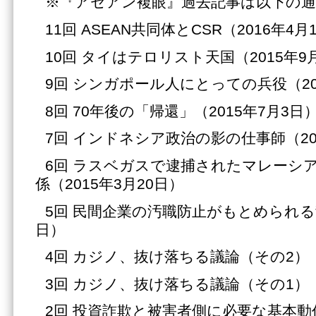
※『アセアン複眼』過去記事は以下の
11回 ASEAN共同体とCSR（2016年4月
10回 タイはテロリスト天国（2015年9
9回 シンガポール人にとっての兵役（20
8回 70年後の「帰還」（2015年7月3日
7回 インドネシア政治の影の仕事師（201
6回 ラスベガスで逮捕されたマレーシ
係（2015年3月20日）
5回 民間企業の汚職防止がもとめられる背景
日）
4回 カジノ、抜け落ちる議論（その2）（2
3回 カジノ、抜け落ちる議論（その1）（2
2回 投資詐欺と被害者側に必要な基本動作（