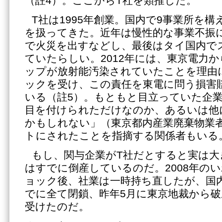
（註4）。ここからT社を類推した。
T社は1995年創業。国内で9事業所を
を扱ってきた。近年は慢性的な事業不振
で火災を出すなどし、最後はタイ国内で
ていたらしい。2012年には、東京電力
ップが放射能汚染されていたことを理由
ックを受け、この責任を東電に問う損害
いる（註5）。もともと目立っていた企業
目を付けられただけなのか、あるいは他
かもしれない」（東京都内産業廃棄物業
トにされたことを指摘する関係者もいる
もし、関与企業がT社だとすると実は大
はすでに倒産しているのだ。2008年の
ョック後、社業は一時持ち直したが、国内
でに全て閉鎖、昨年5月に東京地裁から
受けたのだ。