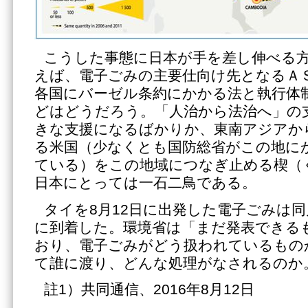
こうした事態に日本が手を差し伸べる
えば、電子ごみの主要仕向け先となるＡ
各国にバーゼル条約にかかる法と執行体
どはどうだろう。「人治から法治へ」の
きな支援になるばかりか、東南アジアか
る米国（少なくとも国防総省がこの地に
ている）をこの地域につなぎ止める楔（
日本にとっては一石二鳥である。
タイを8月12日に出発した電子ごみは同
に到着した。環境省は「まだ発表できる
おり、電子ごみがどう扱われているもの
て誰に渡り、どんな処理がなされるのか
註1）共同通信、2016年8月12日