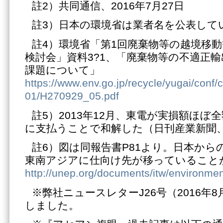
註2）共同通信、2016年7月27日
註3）日本の環境省は業者名を公表して
註4）環境省「第1回廃棄物等の越境移
検討会」資料3?1、「廃棄物等の不適正
課題について」
https://www.env.go.jp/recycle/yugai/conf/
01/H270929_05.pdf
註5）2013年12月、東電が実損額ほぼ全
に支払うことで和解した（日刊産業新聞、20
註6）図は同報告書P81より。日本から
東南アジアに仕向け先が移っていること
http://unep.org/documents/itw/environmen
※弊社ニュースレターJ26号（2016年8
しました。