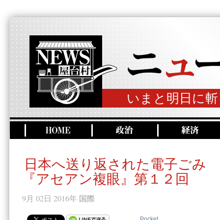
いまと明日に斬
日本へ送り返された電子ごみ
『アセアン複眼』第１２回
9月 02日 2016年
国際
Pocket