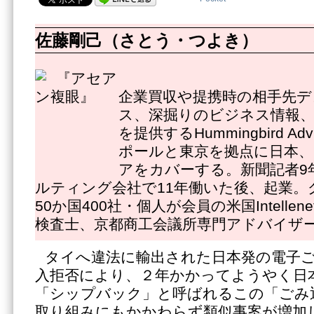
佐藤剛己（さとう・つよき）
企業買収や提携時の相手先デ
ス、深掘りのビジネス情報
を提供するHummingbird Ad
ポールと東京を拠点に日本
アをカバーする。新聞記者9
ルティング会社で11年働いた後、起業。
50か国400社・個人が会員の米国Intelle
検査士、京都商工会議所専門アドバイザ
タイへ違法に輸出された日本発の電子
入拒否により、２年かかってようやく日
「シップバック」と呼ばれるこの「ごみ
取り組みにもかかわらず類似事案が増加