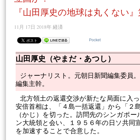
『山田厚史の地球は丸くない』
11月 17日 2018年
経済
Pocket
山田厚史（やまだ・あつし）
ジャーナリスト。元朝日新聞編集委員。
編集主幹。
北方領土の返還交渉が新たな局面に入
安倍首相は、「４島一括返還」から「２
（かじ）を切った。訪問先のシンガポー
ン大統領と会い、１９５６年の日ソ共同
を加速することで合意した。