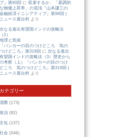
ブ』第90回
に
収束するか、「基調的
な物価上昇率」の混沌『山本謙三の
金融経済イニシアティブ』第98回 |
ニュース屋台村
より
次なる進出有望国インドの攻略法
（2）
地理と気候
『バンカーの目のつけどころ 気の
つけどころ』第318回
に
次なる進出
有望国インドの攻略法（3）歴史から
の考察（上）『バンカーの目のつけ
どころ 気のつけどころ』第319回 |
ニュース屋台村
より
カテゴリー
国際
(173)
政治
(82)
文化
(137)
社会
(546)