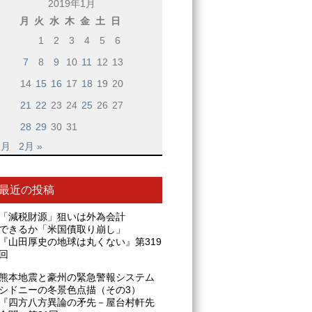
2019年1月
月
火
水
木
金
土
日
1
2
3
4
5
6
7
8
9
10
11
12
13
14
15
16
17
18
19
20
21
22
23
24
25
26
27
28
29
30
31
2月
2月 »
最近の投稿
「減税財源」狙いは外為会計
できるか「米国債取り崩し」
『山田厚史の地球は丸くない』第319
回
熊本地震と豪州の緊急警報システム
シドニーの冬景色点描（その3）
『四方八方異論の矛先－屋台村軒先