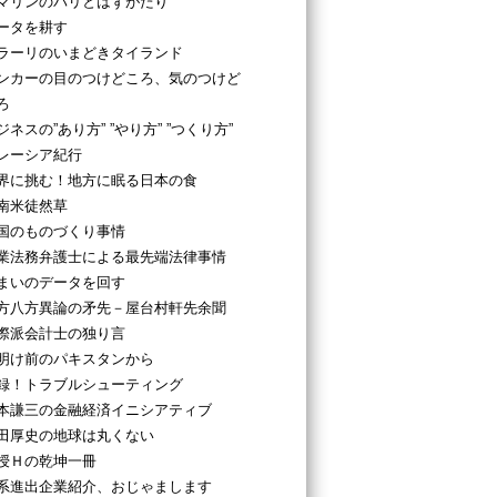
マリンのパリとはずがたり
ータを耕す
ラーリのいまどきタイランド
ンカーの目のつけどころ、気のつけど
ろ
ジネスの”あり方” ”やり方” ”つくり方”
レーシア紀行
界に挑む！地方に眠る日本の食
南米徒然草
国のものづくり事情
業法務弁護士による最先端法律事情
まいのデータを回す
方八方異論の矛先－屋台村軒先余聞
際派会計士の独り言
明け前のパキスタンから
録！トラブルシューティング
本謙三の金融経済イニシアティブ
田厚史の地球は丸くない
授Ｈの乾坤一冊
系進出企業紹介、おじゃまします