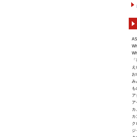
A
W
W
「
え
お
み
も
ア
ア
カ
カ
ク
ジ