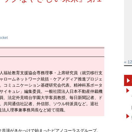
ocket
« 1
人福祉教育支援協会専務理事・上席研究員（就労移行支
ャロームネットワーク統括・ケアメディア推進プロジェ
。コミュニケーション基礎研究会代表。精神科系ポータ
サイキュレ」編集委員。一般社団法人日本不動産仲裁機
員、法定外見晴台学園大学客員教授。毎日新聞記者、ド
、共同通信社記者、外信部、ソウル特派員など。退社
益法人理事兼事務局長など経て現職。
オ共演がきかっけで始まったピアノコーラスグループ、