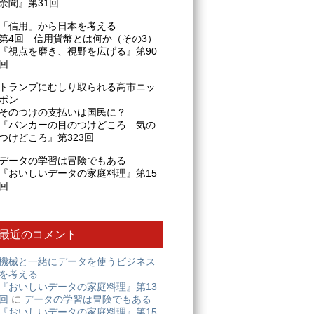
余聞』第31回
「信用」から日本を考える
第4回 信用貨幣とは何か（その3）
『視点を磨き、視野を広げる』第90
回
トランプにむしり取られる高市ニッ
ポン
そのつけの支払いは国民に？
『バンカーの目のつけどころ 気の
つけどころ』第323回
データの学習は冒険でもある
『おいしいデータの家庭料理』第15
回
最近のコメント
機械と一緒にデータを使うビジネス
を考える
『おいしいデータの家庭料理』第13
回
に
データの学習は冒険でもある
『おいしいデータの家庭料理』第15