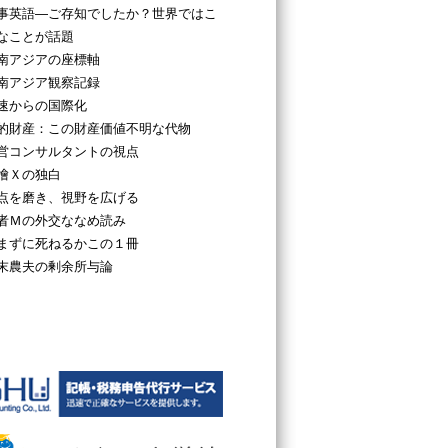
事英語―ご存知でしたか？世界ではこ
なことが話題
南アジアの座標軸
南アジア観察記録
速からの国際化
的財産：この財産価値不明な代物
営コンサルタントの視点
檜Ｘの独白
点を磨き、視野を広げる
者Ｍの外交ななめ読み
まずに死ねるかこの１冊
末農夫の剰余所与論