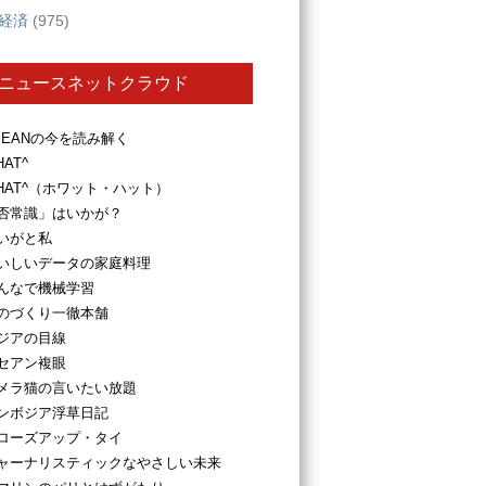
経済
(975)
ニュースネットクラウド
SEANの今を読み解く
HAT^
HAT^（ホワット・ハット）
否常識」はいかが？
いがと私
いしいデータの家庭料理
んなで機械学習
のづくり一徹本舗
ジアの目線
セアン複眼
メラ猫の言いたい放題
ンボジア浮草日記
ローズアップ・タイ
ャーナリスティックなやさしい未来