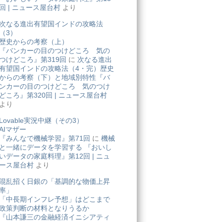
回 | ニュース屋台村
より
次なる進出有望国インドの攻略法
（3）
歴史からの考察（上）
『バンカーの目のつけどころ 気の
つけどころ』第319回
に
次なる進出
有望国インドの攻略法（4・完）歴史
からの考察（下）と地域別特性『バ
ンカーの目のつけどころ 気のつけ
どころ』第320回 | ニュース屋台村
より
Lovable実況中継（その3）
AIマザー
『みんなで機械学習』第71回
に
機械
と一緒にデータを学習する 『おいし
いデータの家庭料理』第12回 | ニュ
ース屋台村
より
混乱招く日銀の「基調的な物価上昇
率」
「中長期インフレ予想」はどこまで
政策判断の材料となりうるか
『山本謙三の金融経済イニシアティ