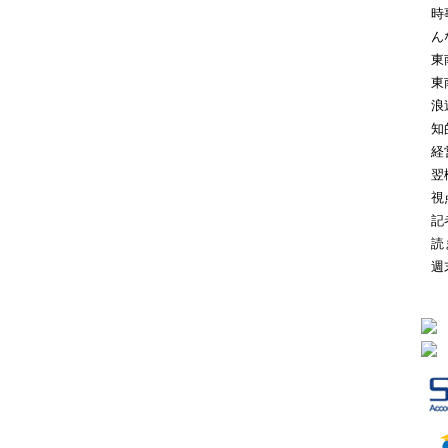
時
ん
東
東
浪
知
経
翌
視
記
読
週