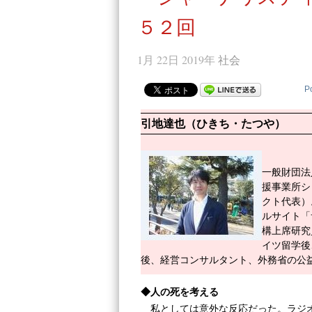
５２回
1月 22日 2019年
社会
P
引地達也（ひきち・たつや）
一般財団法
援事業所シ
クト代表）
ルサイト「
構上席研究
イツ留学後
後、経営コンサルタント、外務省の公
◆人の死を考える
私としては意外な反応だった。ラジ