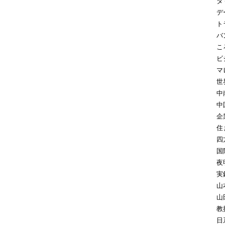
タ
デ
ト
バ
こ
ビ
マ
世
中
中
企
住
四
国
夜
実
山
山
教
日