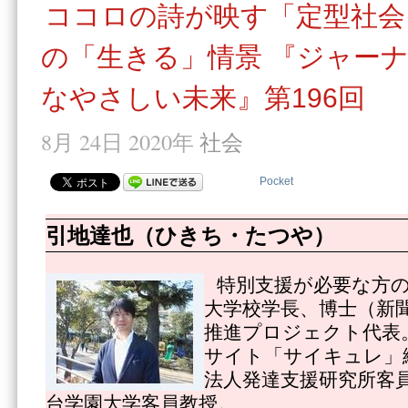
ココロの詩が映す「定型社会
の「生きる」情景 『ジャー
なやさしい未来』第196回
8月 24日 2020年
社会
Pocket
引地達也（ひきち・たつや）
特別支援が必要な方
大学校学長、博士（新
推進プロジェクト代表
サイト「サイキュレ」
法人発達支援研究所客
台学園大学客員教授。