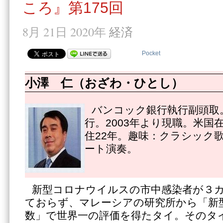
ころ』第175回
8月 21日 2020年
経済
Pocket
小澤 仁（おざわ・ひとし）
バンコック銀行執行副頭取。
行。2003年より現職。米国
住22年。趣味：クラシック
ート演奏。
新型コロナウイルスの市中感染者が３
ておらず、マレーシアの研究所から「新
数」で世界一の評価を得たタイ。そのタ