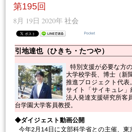
第195回
8月 19日 2020年
社会
Pocket
引地達也（ひきち・たつや）
特別支援が必要な方
大学校学長、博士（新
推進プロジェクト代表
サイト「サイキュレ」
法人発達支援研究所客
台学園大学客員教授。
◆ダイジェスト動画公開
今年2月14日に文部科学省との主催、