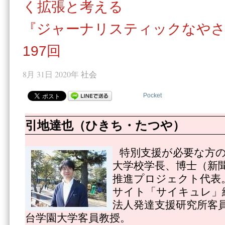
く拡張と考える
『ジャーナリスティックなやさ
197回
8月 31日 2020年
社会
Pocket
引地達也（ひきち・たつや）
特別支援が必要な方
大学校学長、博士（新
推進プロジェクト代表
サイト「サイキュレ」
法人発達支援研究所客
台学園大学客員教授。