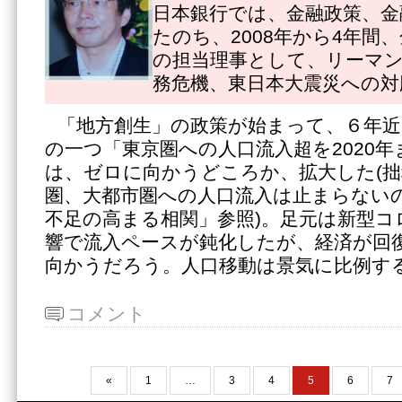
日本銀行では、金融政策、金
たのち、2008年から4年間
の担当理事として、リーマ
務危機、東日本大震災への対
「地方創生」の政策が始まって、６年近
の一つ「東京圏への人口流入超を2020
は、ゼロに向かうどころか、拡大した(拙
圏、大都市圏への人口流入は止まらない
不足の高まる相関」参照)。足元は新型コ
響で流入ペースが鈍化したが、経済が回
向かうだろう。人口移動は景気に比例す
コメント
«
1
…
3
4
5
6
7