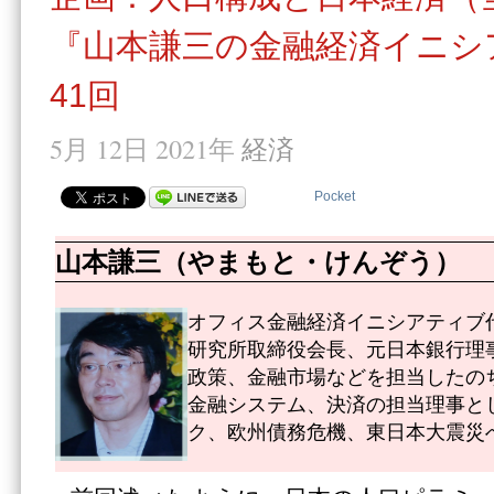
『山本謙三の金融経済イニシ
41回
5月 12日 2021年
経済
Pocket
山本謙三（やまもと・けんぞう）
オフィス金融経済イニシアティブ代
研究所取締役会長、元日本銀行理
政策、金融市場などを担当したのち
金融システム、決済の担当理事と
ク、欧州債務危機、東日本大震災