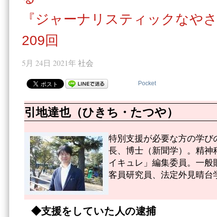
『ジャーナリスティックなやさ
209回
5月 24日 2021年
社会
Pocket
引地達也（ひきち・たつや）
特別支援が必要な方の学び
長、博士（新聞学）。精神
イキュレ」編集委員。一般
客員研究員、法定外見晴台
◆支援をしていた人の逮捕