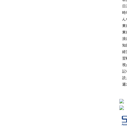
日
時
ん
東
東
浪
知
経
翌
視
記
読
週