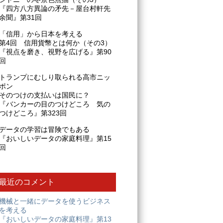
『四方八方異論の矛先－屋台村軒先
余聞』第31回
「信用」から日本を考える
第4回 信用貨幣とは何か（その3）
『視点を磨き、視野を広げる』第90
回
トランプにむしり取られる高市ニッ
ポン
そのつけの支払いは国民に？
『バンカーの目のつけどころ 気の
つけどころ』第323回
データの学習は冒険でもある
『おいしいデータの家庭料理』第15
回
最近のコメント
機械と一緒にデータを使うビジネス
を考える
『おいしいデータの家庭料理』第13