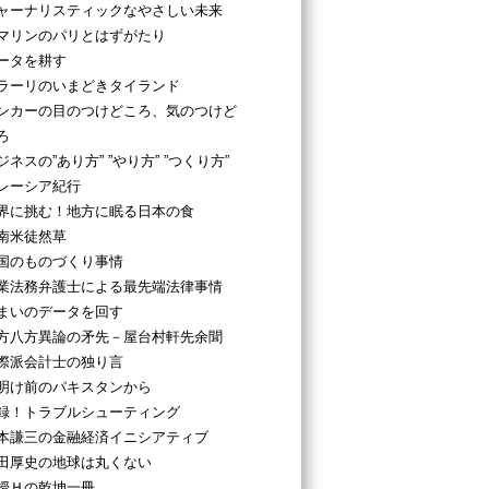
ャーナリスティックなやさしい未来
マリンのパリとはずがたり
ータを耕す
ラーリのいまどきタイランド
ンカーの目のつけどころ、気のつけど
ろ
ジネスの”あり方” ”やり方” ”つくり方”
レーシア紀行
界に挑む！地方に眠る日本の食
南米徒然草
国のものづくり事情
業法務弁護士による最先端法律事情
まいのデータを回す
方八方異論の矛先－屋台村軒先余聞
際派会計士の独り言
明け前のパキスタンから
録！トラブルシューティング
本謙三の金融経済イニシアティブ
田厚史の地球は丸くない
授Ｈの乾坤一冊