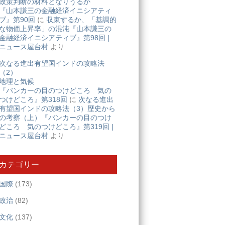
政策判断の材料となりうるか
『山本謙三の金融経済イニシアティ
ブ』第90回
に
収束するか、「基調的
な物価上昇率」の混沌『山本謙三の
金融経済イニシアティブ』第98回 |
ニュース屋台村
より
次なる進出有望国インドの攻略法
（2）
地理と気候
『バンカーの目のつけどころ 気の
つけどころ』第318回
に
次なる進出
有望国インドの攻略法（3）歴史から
の考察（上）『バンカーの目のつけ
どころ 気のつけどころ』第319回 |
ニュース屋台村
より
カテゴリー
国際
(173)
政治
(82)
文化
(137)