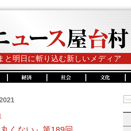
まと明日に斬り込む新しいメディア
 2021
準
丸くない』第189回