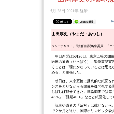
5月 28日 2021年
経済
P
山田厚史（やまだ・あつし）
ジャーナリスト。元朝日新聞編集委員。「ニ
朝日新聞は5月26日、東京五輪の開
医療の逼迫（ひっぱく）、緊急事態宣
くことは「理にかなっているとは思え
める」と主張した。
朝日は、東京五輪に批判的な紙面を
ンスをとりながらも開催を疑問視する
しばしば載せてきた。世論調査では毎
43％」「延期40％」などと紙面化して
読者や識者の「反対」は載せながら
で２か月と迫り、国際オリンピック委員