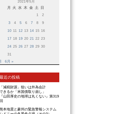
2021年5月
月
火
水
木
金
土
日
1
2
3
4
5
6
7
8
9
10
11
12
13
14
15
16
17
18
19
20
21
22
23
24
25
26
27
28
29
30
31
月
6月 »
最近の投稿
「減税財源」狙いは外為会計
できるか「米国債取り崩し」
『山田厚史の地球は丸くない』第319
回
熊本地震と豪州の緊急警報システム
シドニーの冬景色点描（その3）