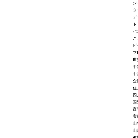
ジ
タ
デ
ト
バ
こ
ビ
マ
世
中
中
企
住
四
国
夜
実
山
山
教