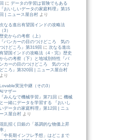
回
に
データの学習は冒険でもある
『おいしいデータの家庭料理』第15
回 | ニュース屋台村
より
次なる進出有望国インドの攻略法
（3）
歴史からの考察（上）
『バンカーの目のつけどころ 気の
つけどころ』第319回
に
次なる進出
有望国インドの攻略法（4・完）歴史
からの考察（下）と地域別特性『バ
ンカーの目のつけどころ 気のつけ
どころ』第320回 | ニュース屋台村
より
Lovable実況中継（その3）
AIマザー
『みんなで機械学習』第71回
に
機械
と一緒にデータを学習する 『おいし
いデータの家庭料理』第12回 | ニュ
ース屋台村
より
混乱招く日銀の「基調的な物価上昇
率」
「中長期インフレ予想」はどこまで