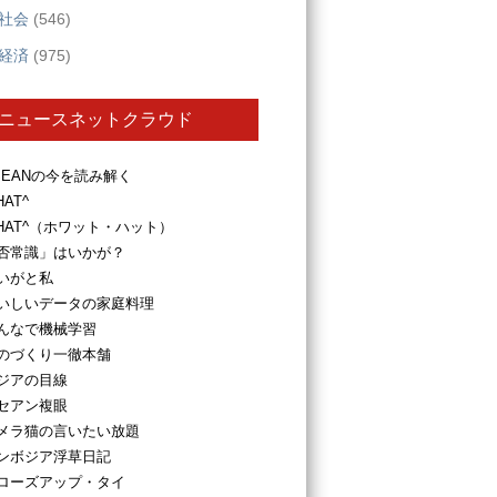
社会
(546)
経済
(975)
ニュースネットクラウド
SEANの今を読み解く
HAT^
HAT^（ホワット・ハット）
否常識」はいかが？
いがと私
いしいデータの家庭料理
んなで機械学習
のづくり一徹本舗
ジアの目線
セアン複眼
メラ猫の言いたい放題
ンボジア浮草日記
ローズアップ・タイ