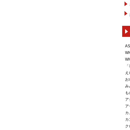
A
W
W
「
え
お
み
も
ア
ア
カ
カ
ク