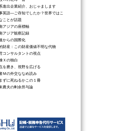
系進出企業紹介、おじゃまします
事英語―ご存知でしたか？世界ではこ
なことが話題
南アジアの座標軸
南アジア観察記録
速からの国際化
的財産：この財産価値不明な代物
営コンサルタントの視点
檜Ｘの独白
点を磨き、視野を広げる
者Ｍの外交ななめ読み
まずに死ねるかこの１冊
末農夫の剰余所与論