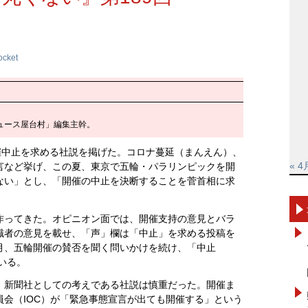
ocket
ュース屋台村」編集主幹。
催中止を求める社説を掲げた。コロナ蔓延（まんえん）、
« 4
言など挙げ、この夏、東京で五輪・パラリンピックを開
ない」とし、「開催の中止を決断することを菅首相に求
作ってきた。オピニオン面では、開催支持の意見とバラ
識者の意見を載せ、「声」欄は「中止」を求める投稿を
月、五輪開催の賛否を聞く問いかけを続け、「中止
いる。
、新聞社としての考えである社説は慎重だった。開催ま
会（IOC）が「緊急事態宣言が出ても開催する」という