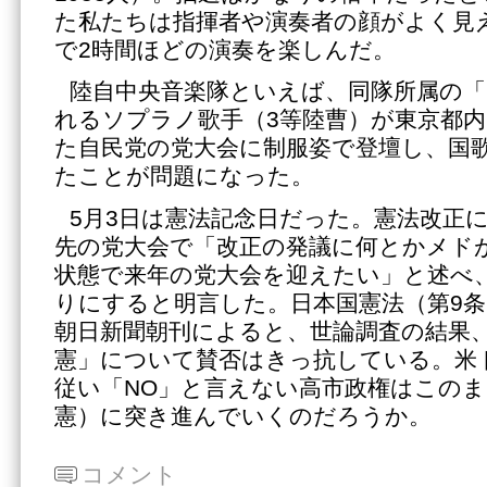
た私たちは指揮者や演奏者の顔がよく見
で2時間ほどの演奏を楽しんだ。
陸自中央音楽隊といえば、同隊所属の「
れるソプラノ歌手（3等陸曹）が東京都内
た自民党の党大会に制服姿で登壇し、国
たことが問題になった。
5月3日は憲法記念日だった。憲法改正
先の党大会で「改正の発議に何とかメド
状態で来年の党大会を迎えたい」と述べ
りにすると明言した。日本国憲法（第9条
朝日新聞朝刊によると、世論調査の結果
憲」について賛否はきっ抗している。米
従い「NO」と言えない高市政権はこの
憲）に突き進んでいくのだろうか。
コメント