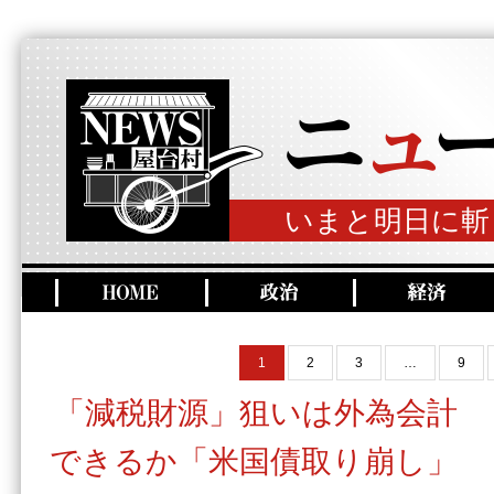
いまと明日に斬
1
2
3
…
9
「減税財源」狙いは外為会計
できるか「米国債取り崩し」