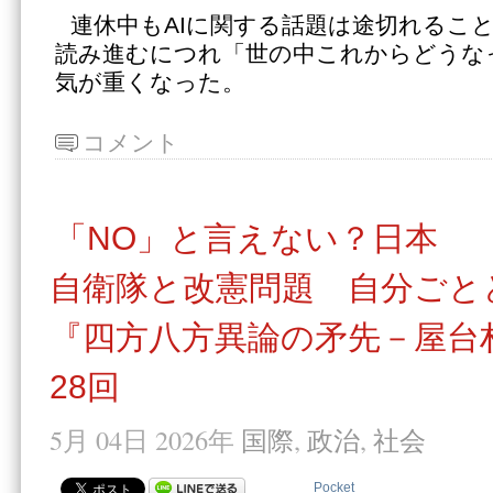
連休中もAIに関する話題は途切れるこ
読み進むにつれ「世の中これからどうな
気が重くなった。
コメント
「NO」と言えない？日本
自衛隊と改憲問題 自分ごと
『四方八方異論の矛先－屋台
28回
5月 04日 2026年
国際
,
政治
,
社会
Pocket