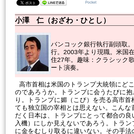
Pocket
小澤 仁（おざわ・ひとし）
バンコック銀行執行副頭取。1
行。2003年より現職。米国
住27年。趣味：クラシック
ート演奏。
高市首相は米国のトランプ大統領にど
のであろうか。トランプに会うたびに抱
り。トランプに媚（こび）を売る高市首
ても独立国の宰相とは思えない。こんな
だく日本は、トランプにとって都合の良い
入機）にしか見えないであろう。トラン
に金をむしり取るに違いない。その手法