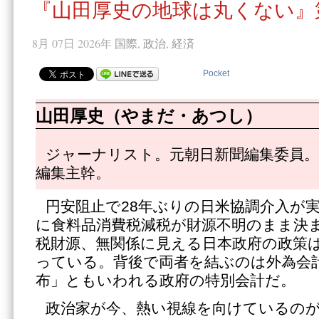
『山田厚史の地球は丸くない』第
8月 07日 2026年
国際
,
政治
,
経済
Pocket
山田厚史（やまだ・あつし）
ジャーナリスト。元朝日新聞編集委員。
編集主幹。
円安阻止で28年ぶりの日米協調介入が
に食料品消費税減税が財源不明のまま決
税財源、無関係に見える日本政府の政策
っている。背後で両者を結ぶのは外為会計
布」ともいわれる政府の特別会計だ。
政治家が今、熱い視線を向けているのが