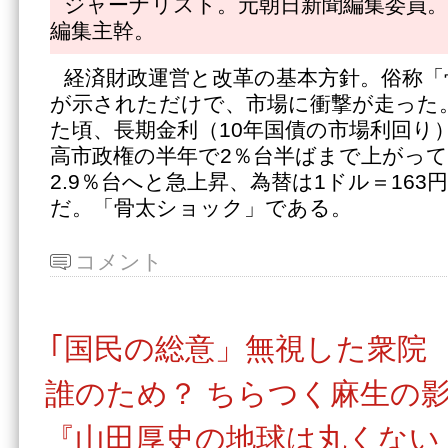
ジャーナリスト。元朝日新聞編集委員。
編集主幹。
経済財政運営と改革の基本方針。俗称「
が示されただけで、市場に衝撃が走った
た頃、長期金利（10年国債の市場利回り）
高市政権の半年で2％台半ばまで上がっ
2.9％台へと急上昇、為替は1ドル＝16
だ。「骨太ショック」である。
コメント
｢国民の総意」無視した衆院
誰のため？ ちらつく麻生の
『山田厚史の地球は丸くない』