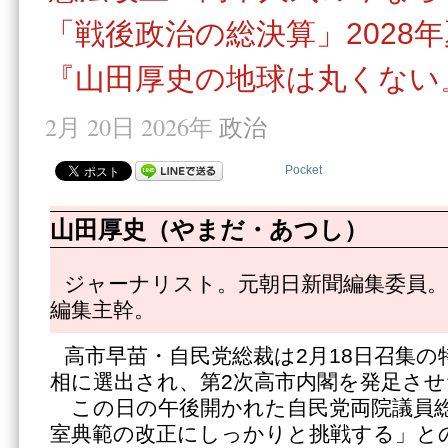
「戦後政治の総決算」2028年
『山田厚史の地球は丸くない』
2月 20日 2026年
政治
Pocket
山田厚史（やまだ・あつし）
ジャーナリスト。元朝日新聞編集委員。
編集主幹。
高市早苗・自民党総裁は2月18日召集の
相に選出され、第2次高市内閣を発足させ
この日の午後開かれた自民党両院議員総
室典範の改正にしっかりと挑戦する」と