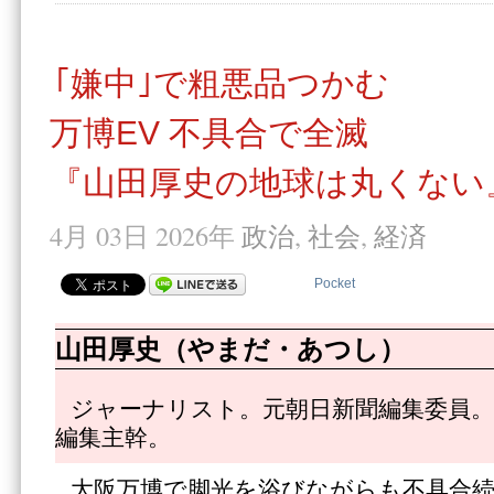
｢嫌中｣で粗悪品つかむ
万博EV 不具合で全滅
『山田厚史の地球は丸くない』
4月 03日 2026年
政治
,
社会
,
経済
Pocket
山田厚史（やまだ・あつし）
ジャーナリスト。元朝日新聞編集委員。
編集主幹。
大阪万博で脚光を浴びながらも不具合