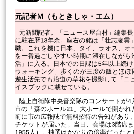
元記者Ｍ（もときしゃ・エム）
元新聞記者。「ニュース屋台村」編集長
に駐在歴13年余。座右の銘は「壮志凌雲」
職。これを機に日本、タイ、ラオス、オ
を一番過ごしやすい時期に滞在しながら
活」に入る。日本での日課は5年以上続け
ウォーキング。歩くのが三度の飯とほぼ
遊生活先でも沿道の草花を撮影して「ニ
イスブックに載せている。
陸上自衛隊中央音楽隊のコンサートが4
市の「森のホール21」大ホールで開かれ
前に市の広報誌で無料招待の告知があり
チケットが届いた。当日、会場は3階席
1955人）。抽選はかなりの倍率だった