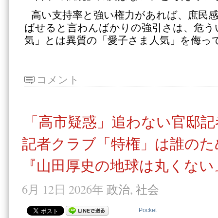
高い支持率と強い権力があれば、庶民
ばせると言わんばかりの強引さは、危う
気」とは異質の「愛子さま人気」を侮っ
コメント
「高市疑惑」追わない官邸記
記者クラブ「特権」は誰のた
『山田厚史の地球は丸くない』
6月 12日 2026年
政治
,
社会
Pocket