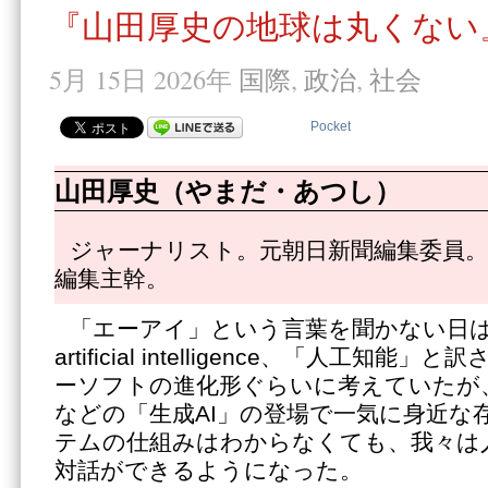
『山田厚史の地球は丸くない』
5月 15日 2026年
国際
,
政治
,
社会
Pocket
山田厚史（やまだ・あつし）
ジャーナリスト。元朝日新聞編集委員。
編集主幹。
「エーアイ」という言葉を聞かない日は
artificial intelligence、「人工知
ーソフトの進化形ぐらいに考えていたが、Cha
などの「生成AI」の登場で一気に身近な
テムの仕組みはわからなくても、我々は
対話ができるようになった。