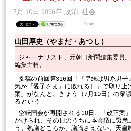
7月 10日 2026年
政治
,
社会
Pocket
山田厚史（やまだ・あつし）
ジャーナリスト。元朝日新聞編集委員。
編集主幹。
拙稿の前回第316回「『皇統は男系男子
気が『愛子さま』に敗れる日」で取り上
案」がなんと、きょう（7月10日）の衆
るという。
空転国会が再開される10日、「改正案
かけられ、その日のうちに本会議に緊急
う。熟議どころか、議論さえない。天皇