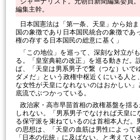
ジャーナリスト。元朝日新聞編集委員。
編集主幹。
日本国憲法は「第一条、天皇」から始ま
国の象徴であり日本国民統合の象徴であ
権の存する日本国民の総意に基く」
「この地位」を巡って、深刻な対立が
る。「皇室典範の改正」を巡る動きだ。
ば、「天皇は男系男子で繋（つな）いで
ダメだ」という政権中枢近くにいる人と
な女性が天皇になれないのはおかしい」
底流でぶつかっている。
政治家・高市早苗首相の政権基盤を揺
しれない。「男系男子でなければ天皇に
る保守派を束ねているのは首相本人だ。
の思想は、「天皇の血筋は男性によって
「日本の伝統」に及ばない、と考えてい