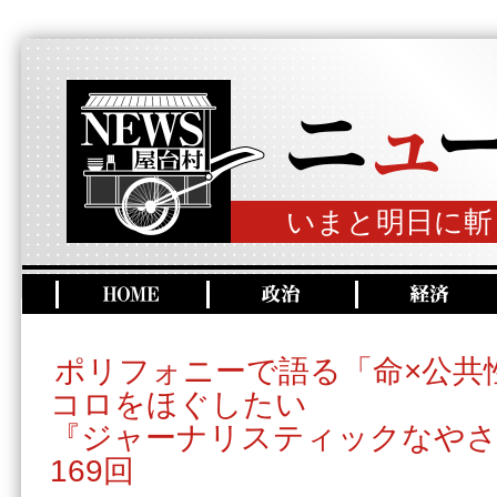
いまと明日に斬
ポリフォニーで語る「命×公共
コロをほぐしたい
『ジャーナリスティックなやさ
169回