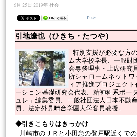
6月 25日 2019年
社会
Pocket
引地達也（ひきち・たつや）
特別支援が必要な方
ム大学校学長、一般財
会専務理事・上席研究
所シャロームネットワ
ィア推進プロジェクト
ーション基礎研究会代表。精神科系ポー
ュレ」編集委員。一般社団法人日本不動
員、法定外見晴台学園大学客員教授。
◆引きこもりはきっかけ
川崎市のＪＲと小田急の登戸駅近くでの