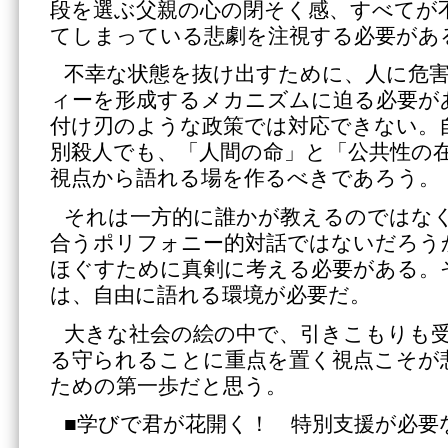
段を選ぶ父親の心の閉そく感、すべてが
てしまっている悲劇を注視する必要があ
不幸な状態を抜け出すために、人に危
ィーを形成するメカニズムに迫る必要が
付け刃のような政策では対応できない。
別殺人でも、「人間の命」と「公共性の
視点から語れる場を作るべきであろう。
それは一方的に誰かが教えるのではな
合うポリフォニー的対話ではないだろう
ほぐすために真剣に考える必要がある。
は、自由に語れる環境が必要だ。
大きな社会の絵の中で、引きこもりも
る守られることに重点を置く視点こそが
ための第一歩だと思う。
■学びで君が花開く！ 特別支援が必要