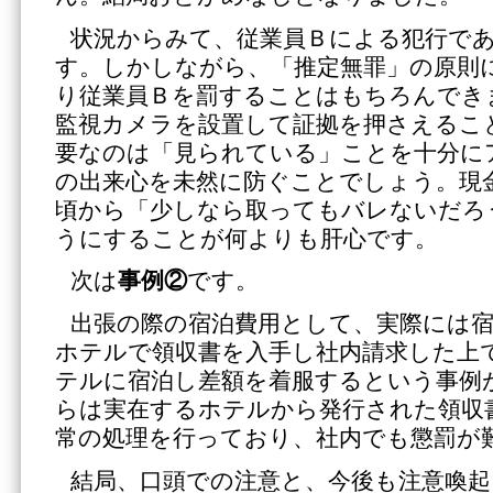
状況からみて、従業員Ｂによる犯行で
す。しかしながら、「推定無罪」の原則
り従業員Ｂを罰することはもちろんでき
監視カメラを設置して証拠を押さえるこ
要なのは「見られている」ことを十分に
の出来心を未然に防ぐことでしょう。現
頃から「少しなら取ってもバレないだろ
うにすることが何よりも肝心です。
次は
事例②
です。
出張の際の宿泊費用として、実際には
ホテルで領収書を入手し社内請求した上
テルに宿泊し差額を着服するという事例
らは実在するホテルから発行された領収
常の処理を行っており、社内でも懲罰が
結局、口頭での注意と、今後も注意喚起