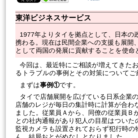
東洋ビジネスサービス
1977年よりタイを拠点として、日本の
携わる。現在は民間企業への支援も展開
として両国の発展に貢献することを使命
今回は、最近特にご相談が増えてきた
るトラブルの事例とその対策についてご
まずは
事例①
です。
タイで店舗展開を広げている日系企業
店舗のレジが毎日の集計時に計算が合わ
ました。従業員Ａから、同僚の従業員Ｂ
との社内通報があり犯人の目星はついた
監視カメラも設置されておらず犯行時の
ん。結局おとがめなしとなりました。