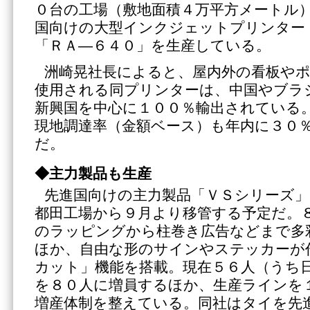
０台の工場（敷地面積４万平方メートル
国向けの大型インクジェットプリンター
「ＲＡ―６４０」を生産している。
洲崎晃社長によると、屋内外の看板や
使用される同プリンターは、中国やブラ
新興国を中心に１００％輸出されている
現地調達率（金額ベース）も年内に３０
だ。
◆主力製品も生産
先進国向けの主力製品「ＶＳシリーズ」
都田工場から９月より移管する予定だ。
のラッピングから柱巻き広告などまで多
ほか、自由な形のサインやステッカーが
カット」機能を搭載。現在５６人（うち
を８０人に増員するほか、生産ラインを
増産体制を整えている。同社はタイを先