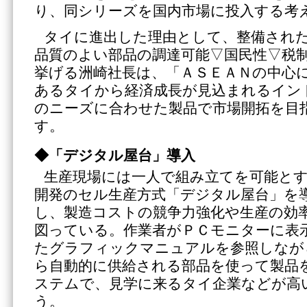
り、同シリーズを国内市場に投入する考
タイに進出した理由として、整備され
品質のよい部品の調達可能▽国民性▽税
挙げる洲崎社長は、「ＡＳＥＡＮの中心
あるタイから経済成長が見込まれるイン
のニーズに合わせた製品で市場開拓を目
す。
◆「デジタル屋台」導入
生産現場には一人で組み立てを可能と
開発のセル生産方式「デジタル屋台」を
し、製造コストの競争力強化や生産の効
図っている。作業者がＰＣモニターに表
たグラフィックマニュアルを参照しなが
ら自動的に供給される部品を使って製品
ステムで、見学に来るタイ企業などが高
う。