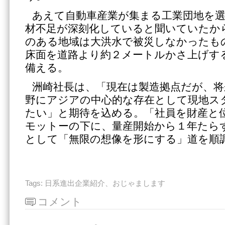
あえて自動車産業が集まる工業団地を
材不足が深刻化していると聞いていたか
のある地域は大洪水で被災しなかったも
床面を道路より約２メートルかさ上げす
備える。
洲崎社長は、「現在は製造拠点だが、将
野にアジアの中心的な存在として現地ス
たい」と期待を込める。「社員を財産と
モットーの下に、量産開始から１年たら
として「無限の想像を形にする」道を順
Tags:
日系進出企業紹介、おじゃまします
コメント