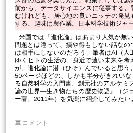
ス部の活動を楽しんだ。職業としては認知
前から、データサイエンスに従事する。
むけれども、居心地の良いニッチの発見
する。趣味は農作業。日本科学技術ジャ
米国では「進化論」はあまり人気が無い
問題とは違って、損や得もしない話なの
は相手にしないのだろう。筆者はAI（人
ゆくヒトの生活の、身近で遠い未来を考
が、進化論に潜（ひそ）んでいると思う
50ページほどの、しかも半分がきれい
る自然科学の入門書、創元社のアルケミ
論の世界―生き物たちの歴史物語』（ジ
ー著、2011年）を気楽に紹介してみたい
コメント