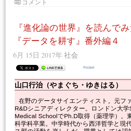
コメント
『進化論の世界』を読んでみ
『データを耕す』番外編４
6月 15日 2017年
社会
Pocket
山口行治（やまぐち・ゆきはる）
在野のデータサイエンティスト。元フ
R&Dシニアディレクター。ロンドン大学St.Geor
Medical SchoolでPh.D取得（薬理
科学科卒業。中学時代から西洋哲学と現