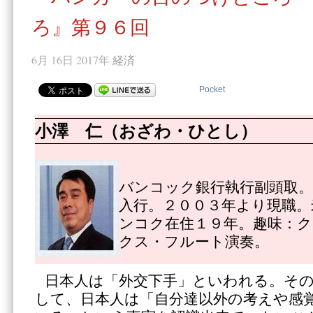
ろ』第９６回
6月 16日 2017年
経済
Pocket
小澤 仁（おざわ・ひとし）
バンコック銀行執行副頭取。
入行。２００３年より現職。
ンコク在住１９年。趣味：
クス・フルート演奏。
日本人は「外交下手」といわれる。そ
して、日本人は「自分達以外の考えや感