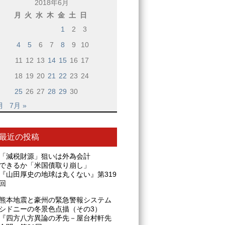
2018年6月
月
火
水
木
金
土
日
1
2
3
4
5
6
7
8
9
10
11
12
13
14
15
16
17
18
19
20
21
22
23
24
25
26
27
28
29
30
月
7月 »
最近の投稿
「減税財源」狙いは外為会計
できるか「米国債取り崩し」
『山田厚史の地球は丸くない』第319
回
熊本地震と豪州の緊急警報システム
シドニーの冬景色点描（その3）
『四方八方異論の矛先－屋台村軒先