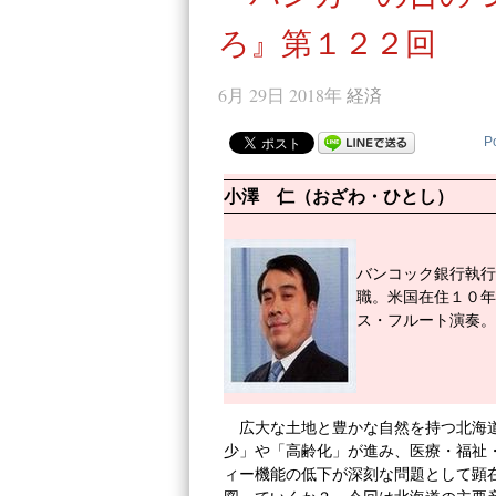
ろ』第１２２回
6月 29日 2018年
経済
P
小澤 仁（おざわ・ひとし）
バンコック銀行執行
職。米国在住１０年
ス・フルート演奏。
広大な土地と豊かな自然を持つ北海
少」や「高齢化」が進み、医療・福祉
ィー機能の低下が深刻な問題として顕