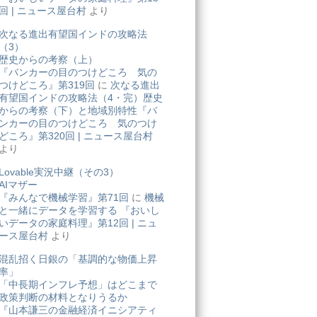
回 | ニュース屋台村
より
次なる進出有望国インドの攻略法
（3）
歴史からの考察（上）
『バンカーの目のつけどころ 気の
つけどころ』第319回
に
次なる進出
有望国インドの攻略法（4・完）歴史
からの考察（下）と地域別特性『バ
ンカーの目のつけどころ 気のつけ
どころ』第320回 | ニュース屋台村
より
Lovable実況中継（その3）
AIマザー
『みんなで機械学習』第71回
に
機械
と一緒にデータを学習する 『おいし
いデータの家庭料理』第12回 | ニュ
ース屋台村
より
混乱招く日銀の「基調的な物価上昇
率」
「中長期インフレ予想」はどこまで
政策判断の材料となりうるか
『山本謙三の金融経済イニシアティ