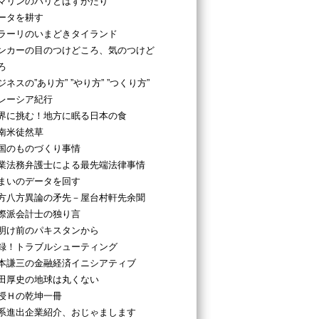
マリンのパリとはずがたり
ータを耕す
ラーリのいまどきタイランド
ンカーの目のつけどころ、気のつけど
ろ
ジネスの”あり方” ”やり方” ”つくり方”
レーシア紀行
界に挑む！地方に眠る日本の食
南米徒然草
国のものづくり事情
業法務弁護士による最先端法律事情
まいのデータを回す
方八方異論の矛先－屋台村軒先余聞
際派会計士の独り言
明け前のパキスタンから
録！トラブルシューティング
本謙三の金融経済イニシアティブ
田厚史の地球は丸くない
授Ｈの乾坤一冊
系進出企業紹介、おじゃまします