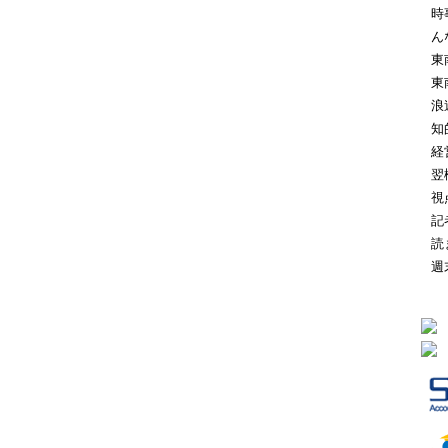
時
ん
東
東
浪
知
経
翌
視
記
読
週