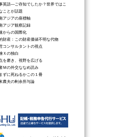
事英語―ご存知でしたか？世界ではこ
なことが話題
南アジアの座標軸
南アジア観察記録
速からの国際化
的財産：この財産価値不明な代物
営コンサルタントの視点
檜Ｘの独白
点を磨き、視野を広げる
者Ｍの外交ななめ読み
まずに死ねるかこの１冊
末農夫の剰余所与論