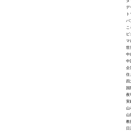
タ
デ
ト
バ
こ
ビ
マ
世
中
中
企
住
四
国
夜
実
山
山
教
日