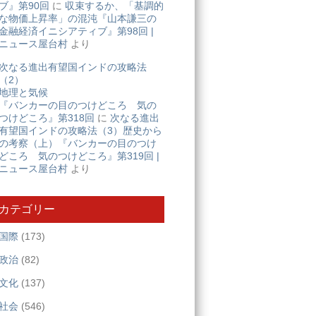
ブ』第90回
に
収束するか、「基調的
な物価上昇率」の混沌『山本謙三の
金融経済イニシアティブ』第98回 |
ニュース屋台村
より
次なる進出有望国インドの攻略法
（2）
地理と気候
『バンカーの目のつけどころ 気の
つけどころ』第318回
に
次なる進出
有望国インドの攻略法（3）歴史から
の考察（上）『バンカーの目のつけ
どころ 気のつけどころ』第319回 |
ニュース屋台村
より
カテゴリー
国際
(173)
政治
(82)
文化
(137)
社会
(546)