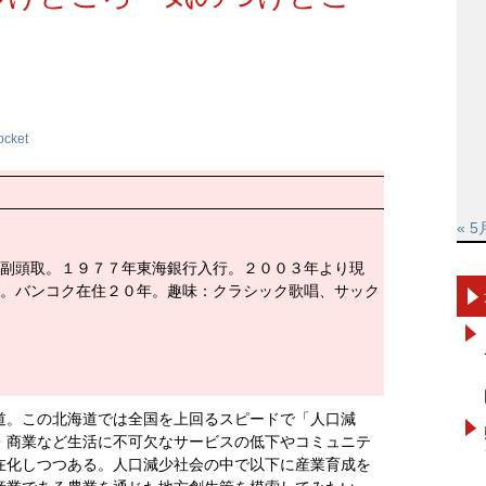
ocket
« 5
副頭取。１９７７年東海銀行入行。２００３年より現
。バンコク在住２０年。趣味：クラシック歌唱、サック
道。この北海道では全国を上回るスピードで「人口減
・商業など生活に不可欠なサービスの低下やコミュニテ
在化しつつある。人口減少社会の中で以下に産業育成を