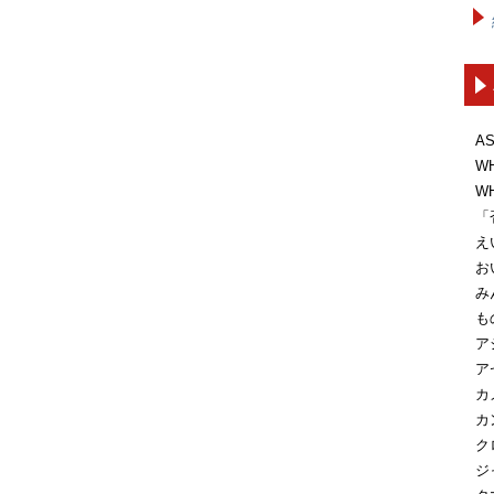
A
W
W
「
え
お
み
も
ア
ア
カ
カ
ク
ジ