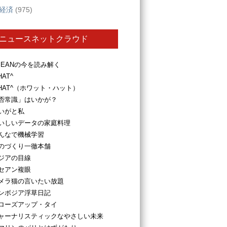
経済
(975)
ニュースネットクラウド
SEANの今を読み解く
HAT^
HAT^（ホワット・ハット）
否常識」はいかが？
いがと私
いしいデータの家庭料理
んなで機械学習
のづくり一徹本舗
ジアの目線
セアン複眼
メラ猫の言いたい放題
ンボジア浮草日記
ローズアップ・タイ
ャーナリスティックなやさしい未来