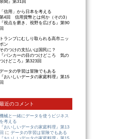
余聞』第31回
「信用」から日本を考える
第4回 信用貨幣とは何か（その3）
『視点を磨き、視野を広げる』第90
回
トランプにむしり取られる高市ニッ
ポン
そのつけの支払いは国民に？
『バンカーの目のつけどころ 気の
つけどころ』第323回
データの学習は冒険でもある
『おいしいデータの家庭料理』第15
回
最近のコメント
機械と一緒にデータを使うビジネス
を考える
『おいしいデータの家庭料理』第13
回
に
データの学習は冒険でもある
『おいしいデータの家庭料理』第15