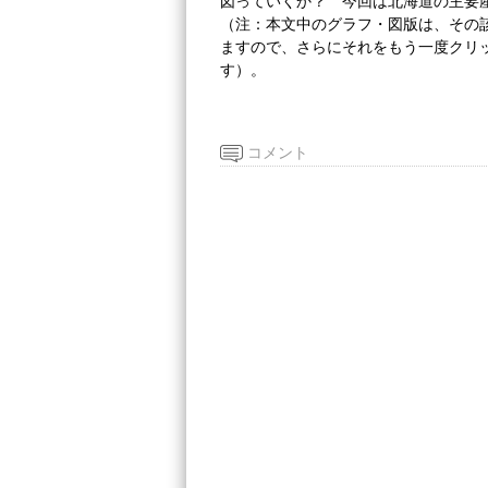
図っていくか？ 今回は北海道の主要
（注：本文中のグラフ・図版は、その該
ますので、さらにそれをもう一度クリ
す）。
コメント