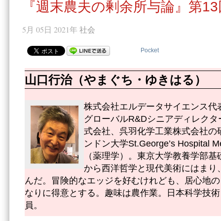
『週末農夫の剰余所与論』第13
5月 05日 2021年
社会
Pocket
山口行治（やまぐち・ゆきはる）
株式会社エルデータサイエンス代
グローバルR&Dシニアディレク
式会社、呉羽化学工業株式会社の
ンドン大学St.George’s Hospital M
（薬理学）。東京大学教養学部基
から西洋哲学と現代美術にはまり
んだ。冒険的なエッジを好むけれども、居心地の
なりに得意とする。趣味は農作業。日本科学技術
員。