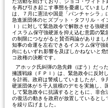
た活動を続けており、ジョコ・ウィドド
を再び引き起こす事態を憂慮していまし
は、７月に憲法や国是「パンチャシラ」
急進派団体のヒズブット・タフリル・イ
Ｉ）に対して緊急政令で解散させる強硬
イスラム保守強硬派を抑え込む意図の緊
の制限につながると賛否両論がありまし
知事の命運を左右できるイスラム保守強
向にもいずれ影響を及ぼしかねないと危
コ政権の決断です。
アホック氏糾弾の急先鋒（ぽう）だっ
擁護戦線（ＦＰＩ）は、緊急政令に反対
を計画。政府は警戒していましたが、９
硬派団体が５千人規模のデモを実施し、
して緊急政令に抗議するとともに、非合
の復活の動きを政府が放置しているとし
を繰り広げました。