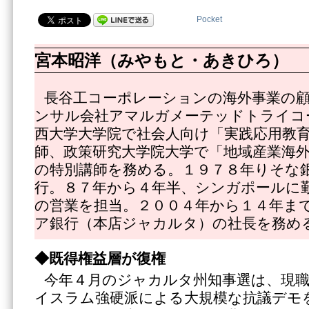
Pocket
宮本昭洋（みやもと・あきひろ）
長谷工コーポレーションの海外事業の
ンサル会社アマルガメーテッドトライコ
西大学大学院で社会人向け「実践応用教
師、政策研究大学院大学で「地域産業海
の特別講師を務める。１９７８年りそな
行。８７年から４年半、シンガポールに
の営業を担当。２００４年から１４年ま
ア銀行（本店ジャカルタ）の社長を務め
◆既得権益層が復権
今年４月のジャカルタ州知事選は、現
イスラム強硬派による大規模な抗議デモ