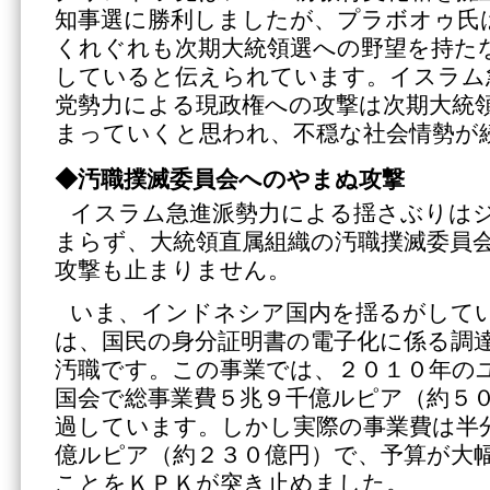
知事選に勝利しましたが、プラボオゥ氏
くれぐれも次期大統領選への野望を持た
していると伝えられています。イスラム
党勢力による現政権への攻撃は次期大統
まっていくと思われ、不穏な社会情勢が
◆汚職撲滅委員会へのやまぬ攻撃
イスラム急進派勢力による揺さぶりは
まらず、大統領直属組織の汚職撲滅委員
攻撃も止まりません。
いま、インドネシア国内を揺るがして
は、国民の身分証明書の電子化に係る調
汚職です。この事業では、２０１０年の
国会で総事業費５兆９千億ルピア（約５
過しています。しかし実際の事業費は半
億ルピア（約２３０億円）で、予算が大
ことをＫＰＫが突き止めました。