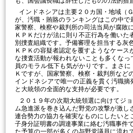
も、国会議長職は辞任したものの法的措
インドネシアは主要２０カ国・地域（
が、汚職・賄賂のランキングはこの中で
家警察、検察や裁判所の司法当局が腐敗
ＫＰＫだけが法に則り不正行為を働いた
別捜査組織です。予備審理を担当する灰
ＫＰＫの容疑者認定を覆すようなケース
な捜査活動が報われないことも多くなっ
員のモラル低下も気がかりです。まさに
Ｋですが、国家警察、検察・裁判所など
インドネシアで唯一の正義を貫く汚職摘
と大統領の全面的な支持が必要です。
２０１９年の次期大統領選に向けてジ
ム急進派を巻き込んだ野党の攻撃が激し
連合勢力の協力を確実なものにしたいと
子身分証明書の調達事業に絡む汚職事件
た予算の一部が多くの与野党議員に流れ