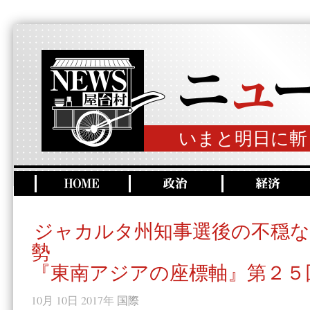
いまと明日に斬
ジャカルタ州知事選後の不穏
勢
『東南アジアの座標軸』第２５
10月 10日 2017年
国際