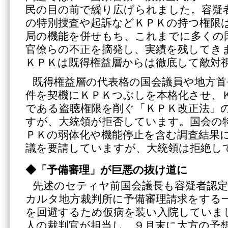
民の目の前で繰り広げられました。容疑
の特別捜査や起訴などＫＰＫの持つ権限
局の機能を併せもち、これまでに多くの
官僚らの不正を摘発し、実績を残してき
ＫＰＫは既得権益層からは徹底して敵対
既得権益層の代表格の国会議員や地方首
件を契機にＫＰＫつぶしを本格化させ、
である盗聴権限を削ぐ「ＫＰＫ改正法」
すが、大統領が拒否しています。国会の
ＰＫの弱体化や機能停止を含む調査結果
議を要請していますが、大統領は拒絶し
◆「予備審理」が巨悪の抜け道に
先述のセティヤ前国会議長も容疑者認
カルタ地方裁判所に予備審理請求をする
を回避するため仮病を装い入院していま
人の裁判官が担当し、９月末に大方の予