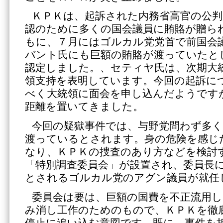
ＫＰＫは、起訴された内務省高官の公判
認のために多くの国会議員に賄賂が贈ら
もに、７月にはゴルカル党党首で前国会
バント氏にも巨額の賄賂が渡っていたと
認定しました。、セティヤ氏は、次期大
領支持を表明しています。今回の起訴に
べく大統領に面会を申し込んだようです
距離を置いてきました。
今回の疑獄事件では、与野党問わず多く
渡っているとされます。身の危険を感じ
なり、ＫＰＫの捜査のあり方などを検討
「特別調査委員会」が設置され、委員長
とされるゴルカル党のアグン議員が就任
委員会は要は、巨額の国費を不正流用し
み消し工作のためのもので、ＫＰＫを徹
停止に追い込む意図です。既に、事件を