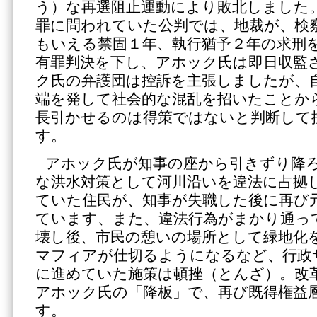
う）な再選阻止運動により敗北しました
罪に問われていた公判では、地裁が、検
もいえる禁固１年、執行猶予２年の求刑
有罪判決を下し、アホック氏は即日収監
ク氏の弁護団は控訴を主張しましたが、
端を発して社会的な混乱を招いたことか
長引かせるのは得策ではないと判断して
す。
アホック氏が知事の座から引きずり降
な洪水対策として河川沿いを違法に占拠
ていた住民が、知事が失職した後に再び
ています、また、違法行為がまかり通っ
壊し後、市民の憩いの場所として緑地化
マフィアが仕切るようになるなど、行政
に進めていた施策は頓挫（とんざ）。改
アホック氏の「降板」で、再び既得権益
す。