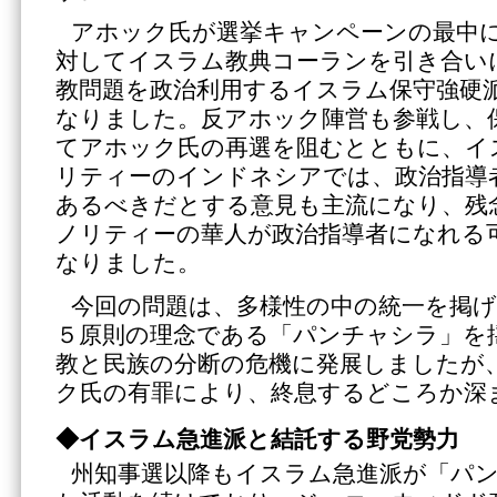
アホック氏が選挙キャンペーンの最中
対してイスラム教典コーランを引き合い
教問題を政治利用するイスラム保守強硬
なりました。反アホック陣営も参戦し、
てアホック氏の再選を阻むとともに、イ
リティーのインドネシアでは、政治指導
あるべきだとする意見も主流になり、残
ノリティーの華人が政治指導者になれる
なりました。
今回の問題は、多様性の中の統一を掲
５原則の理念である「パンチャシラ」を
教と民族の分断の危機に発展しましたが
ク氏の有罪により、終息するどころか深
◆イスラム急進派と結託する野党勢力
州知事選以降もイスラム急進派が「パ