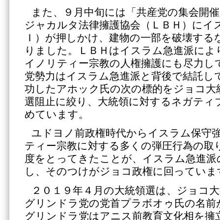
また、９月中旬には「共産党の集会開
ジャカルタ法律擁護協会（ＬＢＨ）にイ
Ｉ）が押しかけ、建物の一部を破壊する
りました。ＬＢＨはイスラム急進派によ
イノリティー宗教の人権擁護にも尽力し
党勢力はイスラム急進派と背後で結託し
功したアホック氏の次の標的をジョコ大
選阻止に絞り、大統領に対するネガティ
めています。
ユドヨノ前政権時代からイスラム保守
ティー宗教に対する多くの弾圧行為の取
度をとってきたことが、イスラム急進派
し、そのつけがジョコ政権に回っていま
２０１９年４月の大統領選は、ジョコ大
グリンドラ党の党首プラボオゥ氏の名前
グリンドラ党はアニス前教育文化相を擁