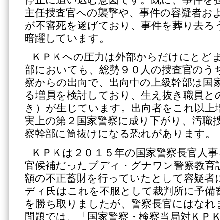
主任捜査官への襲撃や、事件の容疑者お
が不審死を遂げており、事件を葬り去ろ
暗躍しています。
ＫＰＫへの圧力は外部からだけにとど
部においても、総勢９０人の捜査官のう
察からの出向で、出向中の上級幹部は国
る増員を検討しており、生え抜き職員と
き）が生じています。出向者をこれ以上
実上の第２国家警察に成り下がり、汚職
察幹部に筒抜けになる恐れがあります。
ＫＰＫは２０１５年の国家警察長官人事
官候補だったブディ・グナワン警察教育
額の不正蓄財を行っていたとして容疑者
ディ氏はこれを不服として裁判所に予備
を勝ち取りましたが、警察長官にはなれ
問題では、「国家警察・検察当局対ＫＰ