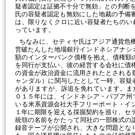
疑者認定は証拠不十分で無効」との判断
氏の容疑者認定も無効にした地裁の予備
は、限りなくクロに近い容疑者たちのい
っています。
ちなみに、セティヤ氏はアジア通貨危
営破たんした地場銀行インドネシアナシ
額のインターバンク債権を抱え、債権額
を同行が支払い、彼の経営する会社に債
の資金が政治資金に流用されたとされる
ャンダル）に関与したとして一時、容疑
がありますが、訴追を免れています。ま
０１５年には、インドネシア・パプア州
いる米系資源会社大手フリーポート・イ
１年に期限を迎える採掘契約を巡り、セ
統領の名前をかたって同社の一部株式の
録音テープが公開され、大きな問題とな