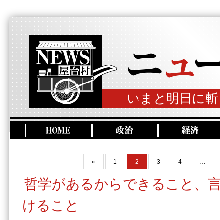
いまと明日に斬
«
1
2
3
4
…
哲学があるからできること、
けること