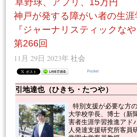
草野球、アプリ、15万円
神戸が発する障がい者の生涯
『ジャーナリスティックなや
第266回
11月 29日 2023年
社会
Pocket
引地達也（ひきち・たつや）
特別支援が必要な方
大学校学長、博士（新
害者生涯学習推進アド
人発達支援研究所客員