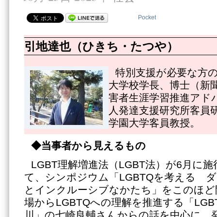
Pocket
引地達也（ひきち・たつや）
特別支援が必要な方
大学校学長、博士（新
害者生涯学習推進アド
人発達支援研究所客員
学園大学客員教授。
◆当事者から見えるもの
LGBT理解増進法（LGBT法）が6月に
て、シンポジウム「LGBTQを考える 
とインクルーシブなかたち」をこのほど
場からLGBTQへの理解を推進する「LG
川」の七崎良輔さんからの話を中心に、