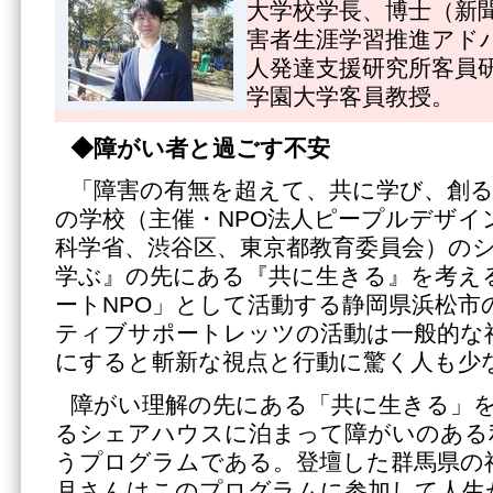
大学校学長、博士（新
害者生涯学習推進アド
人発達支援研究所客員
学園大学客員教授。
◆障がい者と過ごす不安
「障害の有無を超えて、共に学び、創
の学校（主催・NPO法人ピープルデザイ
科学省、渋谷区、東京都教育委員会）の
学ぶ』の先にある『共に生きる』を考え
ートNPO」として活動する静岡県浜松市
ティブサポートレッツの活動は一般的な
にすると斬新な視点と行動に驚く人も少
障がい理解の先にある「共に生きる」
るシェアハウスに泊まって障がいのある
うプログラムである。登壇した群馬県の
月さんはこのプログラムに参加して人生