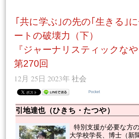
｢共に学ぶ｣の先の｢生きる｣
ートの破壊力（下）
『ジャーナリスティックなや
第270回
12月 25日 2023年
社会
Pocket
引地達也（ひきち・たつや）
特別支援が必要な方
大学校学長、博士（新