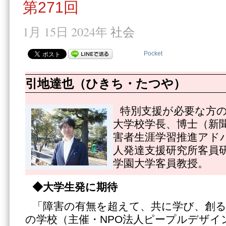
第271回
1月 15日 2024年
社会
Pocket
引地達也（ひきち・たつや）
特別支援が必要な方
大学校学長、博士（新
害者生涯学習推進アド
人発達支援研究所客員
学園大学客員教授。
◆大学生発に期待
「障害の有無を超えて、共に学び、創
の学校（主催・NPO法人ピープルデザイ