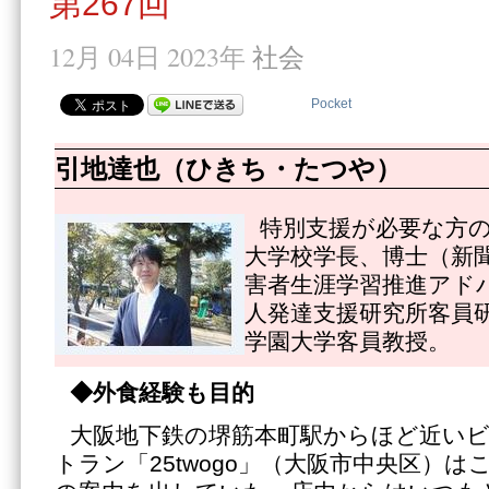
第267回
12月 04日 2023年
社会
Pocket
引地達也（ひきち・たつや）
特別支援が必要な方
大学校学長、博士（新
害者生涯学習推進アド
人発達支援研究所客員
学園大学客員教授。
◆外食経験も目的
大阪地下鉄の堺筋本町駅からほど近い
トラン「25twogo」（大阪市中央区）