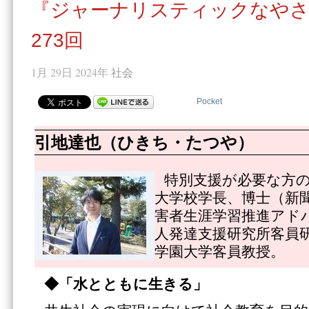
『ジャーナリスティックなやさ
273回
1月 29日 2024年
社会
Pocket
引地達也（ひきち・たつや）
特別支援が必要な方
大学校学長、博士（新
害者生涯学習推進アド
人発達支援研究所客員
学園大学客員教授。
◆「水とともに生きる」