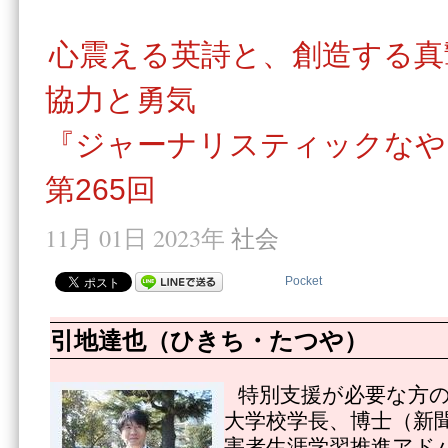
心震える英詩と、創造する真
協力と勇気
『ジャーナリスティックなや
第265回
11月 01日 2023年
社会
Pocket
引地達也（ひきち・たつや）
特別支援が必要な方
大学校学長、博士（新
害者生涯学習推進アド