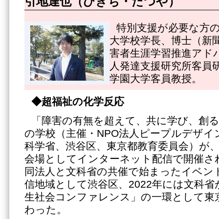
引地達也（ひきち・たつや）
特別支援が必要な方
大学校学長、博士（新
害者生涯学習推進アド
人発達支援研究所客員
学園大学客員教授。
◆超福祉の化学反応
「障害の有無を超えて、共に学び、創
の学校（主催・NPO法人ピープルデザイ
科学省、渋谷区、東京都教育委員会）が
会場としてインターネット配信で開催され
同法人と文科省の共催で始まったイベント
信地域として渋谷区、2022年には文科
生社会コンファレンス」の一環として東
わった。