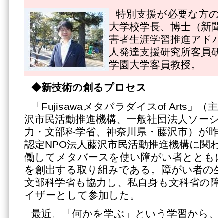
特別支援が必要な方
大学校学長、博士（新
害者生涯学習推進アド
人発達支援研究所客員
学園大学客員教授。
◆新技術の創るプロセス
「Fujisawaメタパラダイスof Arts」
沢市民活動推進機構、一般社団法人ソー
力・文部科学省、神奈川県・藤沢市）が昨
認定NPO法人藤沢市民活動推進機構に関
働してメタバースを使い障がい者ととも
を創出する取り組みである。障がい者の
文部科学省も協力し、私自身も文科省の
イザーとして参加した。
最近、「何かを学ぶ」という学習から