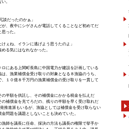
ない。
冗談だったのかぁ」
だが、夜中にシゲさんが電話してくることなど初めてだ
と思った。
たけぇね、イランに逃げよう思うたのよ」
責める気にはなれなかった。
キロにある上関町長島に中国電力が建設を計画している
協は、漁業補償金受け取りの対象となる８漁協のうち、
で、１０億８千万円の漁業補償金の受け取りを一貫して
その半額を供託し、その補償金にかかる税金を払えだ
その補償金を充てろだの、残りの半額を早く受け取れだ
原発推進派もいるが、漁協としては補償金を受け取らない
償金問題を議題としないことも決めていた。
の漁師を議長に任命、採決の方法も議長の権限で挙手か