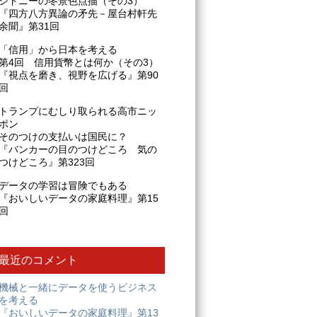
シドニーの冬景色点描（その3）
『四方八方異論の矛先－屋台村軒先
余聞』第31回
「信用」から日本を考える
第4回 信用貨幣とは何か（その3）
『視点を磨き、視野を広げる』第90
回
トランプにむしり取られる高市ニッ
ポン
そのつけの支払いは国民に？
『バンカーの目のつけどころ 気の
つけどころ』第323回
データの学習は冒険でもある
『おいしいデータの家庭料理』第15
回
最近のコメント
機械と一緒にデータを使うビジネス
を考える
『おいしいデータの家庭料理』第13