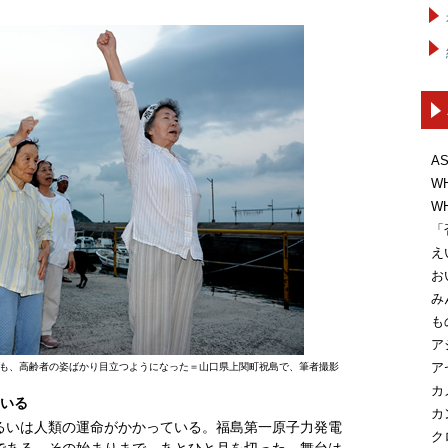
A
W
W
「
え
お
み
も
ア
ア
も、高齢者の姿ばかり目立つようになった＝山口県上関町祝島で、筆者撮影
カ
ている
カ
るいは人類の運命がかかっている。福島第一原子力発電
ク