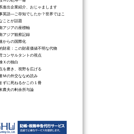
授Ｈの乾坤一冊
系進出企業紹介、おじゃまします
事英語―ご存知でしたか？世界ではこ
なことが話題
南アジアの座標軸
南アジア観察記録
速からの国際化
的財産：この財産価値不明な代物
営コンサルタントの視点
檜Ｘの独白
点を磨き、視野を広げる
者Ｍの外交ななめ読み
まずに死ねるかこの１冊
末農夫の剰余所与論