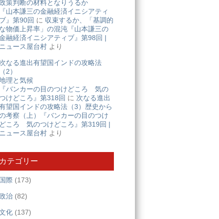
政策判断の材料となりうるか
『山本謙三の金融経済イニシアティ
ブ』第90回
に
収束するか、「基調的
な物価上昇率」の混沌『山本謙三の
金融経済イニシアティブ』第98回 |
ニュース屋台村
より
次なる進出有望国インドの攻略法
（2）
地理と気候
『バンカーの目のつけどころ 気の
つけどころ』第318回
に
次なる進出
有望国インドの攻略法（3）歴史から
の考察（上）『バンカーの目のつけ
どころ 気のつけどころ』第319回 |
ニュース屋台村
より
カテゴリー
国際
(173)
政治
(82)
文化
(137)