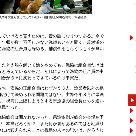
漁業補償金も受け取っていない＝山口県上関町祝島で、筆者撮影
していけると言えたのは、昔の話になりつつある。今で
て年収が数十万円しかない漁師もいると聞く。反対派の
て漁協の組合員も辞める。補償金をもらうつもりが無い
、たとえ船を解いて漁をやめても、漁協の組合員だけは
うと考えているからだ。それによって漁協の組合員の中
割合が徐々に変わってきているのは事実だ。
うち、漁協の正組合員はわずか５３人。漁業者以外の島
師だけで決められる問題ではない。実際今年８月に県漁
も、祝島に上陸しようとする県漁協の組合長たちを追い
島民だった。
漁協総会は開かれなかった。県漁協側が総会の会場を予
が、本当だろうか？ また何か裏があるのではと勘繰り
ネには変えられん」との祝島の人々の思いは、かろうじ