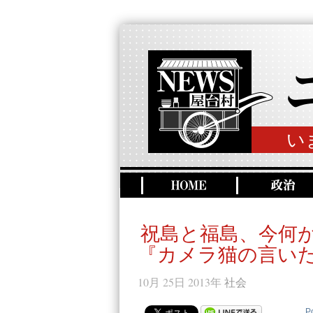
い
祝島と福島、今何
『カメラ猫の言い
10月 25日 2013年
社会
P