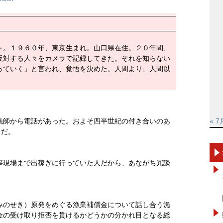
ト。１９６０年、東京生まれ。山口県在住。２０年間、
反対する人々をカメラで記録してきた。それを知らない
っていく」と言われ、覚悟を決めた。人間より、人間以
漁師から電話があった。およそ四半世紀の付き合いのあ
« 7
らだ。
事現場まで出稼ぎに行っていた人だから、あながち冗談
みのせき）原発をめぐる漁業補償金について話し合う漁
金の受け取り拒否を貫けるかどうかの分かれ目となる総