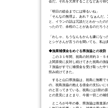
会だ。それを欠席することなどあり得
「明日の総会までには帰るいね」
「そんなの無理よ。あれ？ なぁんだ、
と、イランの話は冗談だとわかったの
ったので、余程のことがあるのだろう
「わしゃ、もうなんもかんも嫌になっ
とシゲさんが言うのを聞いても、私は
◆漁業補償金をめぐる県漁協との攻防
この３１年間、祝島の対岸約３・５
上関原発に反対し続けてきた祝島の漁
７漁協がすでに補償金を受け取った中
拒み続けてきた。
すると山口県漁協は、祝島に無断で
の、祝島漁協の抱える借金の支払いに
のと言ってきている。祝島には1割の
との意見にまとまり、今後一切この補
ところが今年の春、県漁協は推進派