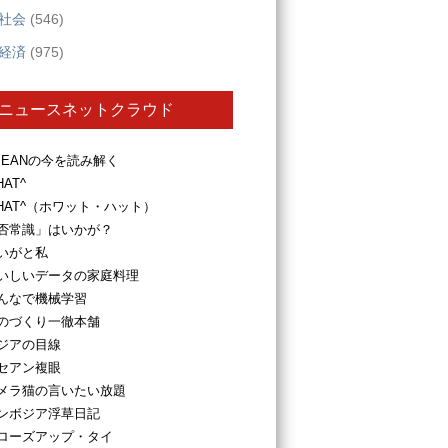
社会
(546)
経済
(975)
ニュースネットクラウド
SEANの今を読み解く
HAT^
HAT^（ホワット・ハット）
否常識」はいかが？
いがと私
いしいデータの家庭料理
んなで機械学習
のづくり一徹本舗
ジアの目線
セアン複眼
メラ猫の言いたい放題
ンボジア浮草日記
ローズアップ・タイ