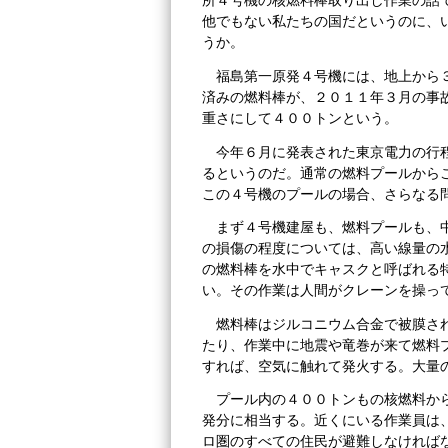
所４号機の核燃料棒取り出し作業の話
他でもない私たちの国だというのに、
うか。
福島第一原発４号機には、地上から
済みの燃料棒が、２０１１年３月の事
重さにして４００トンという。
今年６月に発表された東京電力の行
るというのだ。通常の燃料プールから
この４号機のプールの場合、さらなる
まず４号機建屋も、燃料プールも、
の損傷の程度については、高い線量の
の燃料棒を水中でキャスクと呼ばれる
い。その作業は人間がクレーンを操っ
燃料棒はジルコニウム合金で被膜さ
たり、作業中に地震や竜巻が来て燃料
すれば、空気に触れて発火する。大量
プール内の４００トンもの核燃料か
発分に相当する。近くにいる作業員は
ロ圏のすべての住民が避難しなければ