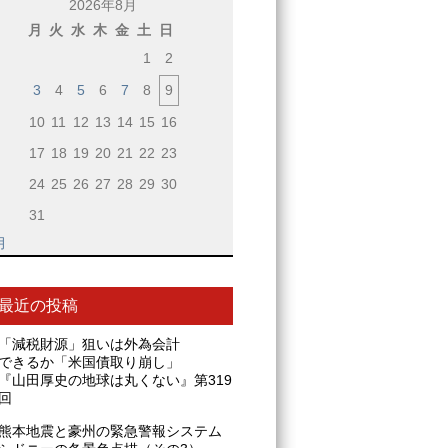
2026年8月
月
火
水
木
金
土
日
1
2
3
4
5
6
7
8
9
10
11
12
13
14
15
16
17
18
19
20
21
22
23
24
25
26
27
28
29
30
31
月
最近の投稿
「減税財源」狙いは外為会計
できるか「米国債取り崩し」
『山田厚史の地球は丸くない』第319
回
熊本地震と豪州の緊急警報システム