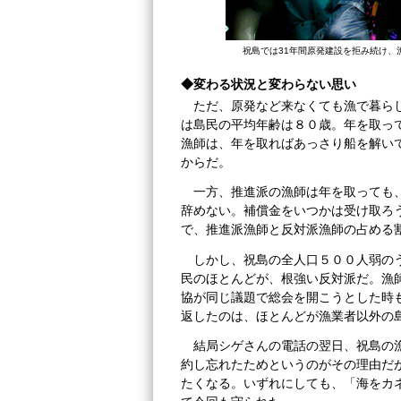
祝島では31年間原発建設を拒み続け、
◆変わる状況と変わらない思い
ただ、原発など来なくても漁で暮ら
は島民の平均年齢は８０歳。年を取っ
漁師は、年を取ればあっさり船を解い
からだ。
一方、推進派の漁師は年を取っても
辞めない。補償金をいつかは受け取ろ
で、推進派漁師と反対派漁師の占める
しかし、祝島の全人口５００人弱の
民のほとんどが、根強い反対派だ。漁
協が同じ議題で総会を開こうとした時
返したのは、ほとんどが漁業者以外の
結局シゲさんの電話の翌日、祝島の
約し忘れたためというのがその理由だ
たくなる。いずれにしても、「海をカ