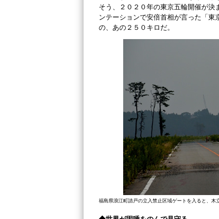
そう、２０２０年の東京五輪開催が決
ンテーションで安倍首相が言った「東
の、あの２５０キロだ。
福島県浪江町請戸の立入禁止区域ゲートを入ると、木
◆世界が固唾をのんで見守る