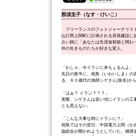
那須圭子（なす・けいこ）
フリーランスのフォトジャーナリス
山口県上関町に計画される原発建設に
占い師に「あなたは生涯放射能と関わ
外の生きものたちが好きな変人。
「わしゃ、今イランに来ちょるんよ」
先日の夜半に、祝島（いわいしま）の
る、６０歳代の漁師シゲさん(仮名)か
「はぁ？ イラン？？？」
実際、シゲさんは若い頃にイランの工
とも思えない。
「こんな大事な時にイランに？」
祝島ではその翌日、中国電力上関（か
協総会が開かれようとしていた。補償