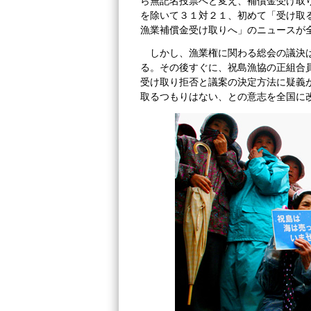
ら無記名投票へと変え、補償金受け取
を除いて３１対２１、初めて「受け取
漁業補償金受け取りへ」のニュースが
しかし、漁業権に関わる総会の議決
る。その後すぐに、祝島漁協の正組合
受け取り拒否と議案の決定方法に疑義
取るつもりはない、との意志を全国に