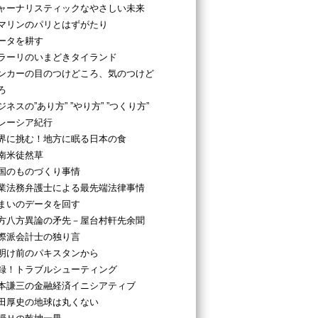
ャーナリスティックなやさしい未来
マリンのパリとはずがたり
ータを耕す
ラーリのいまどきタイランド
ンカーの目のつけどころ、気のつけど
ろ
ジネスの”あり方” ”やり方” ”つくり方”
レーシア紀行
界に挑む！地方に眠る日本の食
南米徒然草
国のものづくり事情
業法務弁護士による最先端法律事情
まいのデータを回す
方八方異論の矛先－屋台村軒先余聞
際派会計士の独り言
明け前のパキスタンから
録！トラブルシューティング
本謙三の金融経済イニシアティブ
田厚史の地球は丸くない