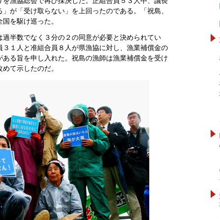
りを漁協総会で再び採決した。正組合員５３人中、議長
る」が「受け取らない」を上回ったのである。「祝島、
全国を駆け巡った。
は過半数でなく３分の２の同意が必要と決められてい
員３１人と准組合員８人が県漁協に対し、漁業補償金の
がある旨を申し入れた。祝島の漁師は漁業補償金を受け
改めて示したのだ。