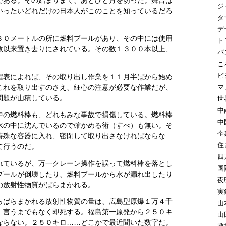
である。その始まりまで、あとひと月を切った。舞台は
ジ
いったいどれだけの日本人がこのことを知っているだろ
タ
デ
３０メートルの所に燃料プールがあり、その中には使用
ト
故以来置き去りにされている。その数１３００本以上、
バ
こ
ビ
程表によれば、その取り出し作業を１１月半ばから始め
これを取り出すのさえ、細心の注意が必要な作業だが、
マ
問題が山積している。
世
中
中の燃料棒も、どれもみな事故で損傷している。燃料棒
中
水の中に沈んでいるので確かめる術（すべ）も無い。そ
企
特殊な容器に入れ、密閉して取り出さなければならな
住
て行うのだ。
四
れているが、万一クレーン操作を誤って燃料棒を落とし
国
プールが倒壊したり、燃料プールから水が漏れ出したり
夜
の放射性物質がばらまかれる。
実
らばらまかれる放射性物質の量は、広島型原爆１万４千
山
、言うまでもなく即死する。福島第一原発から２５０キ
山
ならない。２５０キロ……どこかで最近聞いた数字だ。