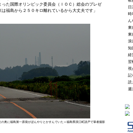
教
まった国際オリンピック委員会（ＩＯＣ）総会のプレゼ
日
京は福島から２５０キロ離れているから大丈夫です」
時
ん
東
東
浪
知
経
翌
視
記
読
週
立の奥に福島第一原発がぼんやりとかすんでいた＝福島県浪江町請戸で筆者撮影