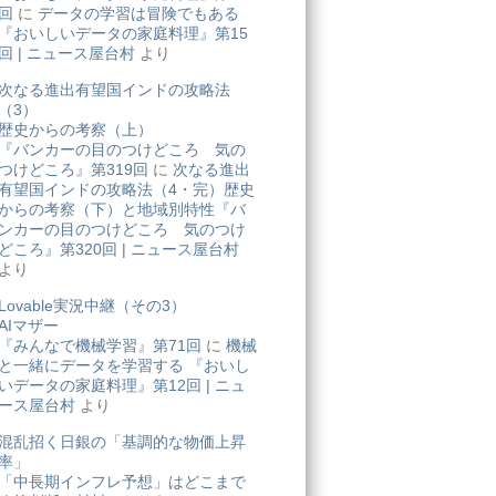
回
に
データの学習は冒険でもある
『おいしいデータの家庭料理』第15
回 | ニュース屋台村
より
次なる進出有望国インドの攻略法
（3）
歴史からの考察（上）
『バンカーの目のつけどころ 気の
つけどころ』第319回
に
次なる進出
有望国インドの攻略法（4・完）歴史
からの考察（下）と地域別特性『バ
ンカーの目のつけどころ 気のつけ
どころ』第320回 | ニュース屋台村
より
Lovable実況中継（その3）
AIマザー
『みんなで機械学習』第71回
に
機械
と一緒にデータを学習する 『おいし
いデータの家庭料理』第12回 | ニュ
ース屋台村
より
混乱招く日銀の「基調的な物価上昇
率」
「中長期インフレ予想」はどこまで