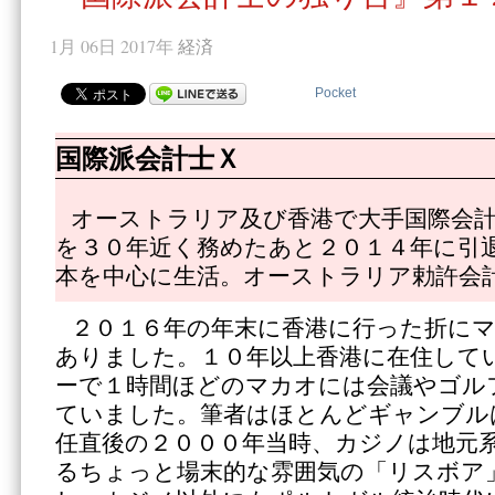
1月 06日 2017年
経済
Pocket
国際派会計士Ｘ
オーストラリア及び香港で大手国際会
を３０年近く務めたあと２０１４年に引
本を中心に生活。オーストラリア勅許会
２０１６年の年末に香港に行った折に
ありました。１０年以上香港に在住して
ーで１時間ほどのマカオには会議やゴル
ていました。筆者はほとんどギャンブル
任直後の２０００年当時、カジノは地元
るちょっと場末的な雰囲気の「リスボア