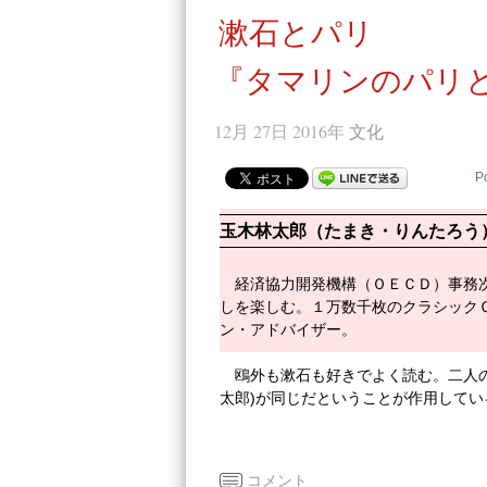
漱石とパリ
『タマリンのパリ
12月 27日 2016年
文化
P
玉木林太郎（たまき・りんたろう
経済協力開発機構（ＯＥＣＤ）事務
しを楽しむ。１万数千枚のクラシック
ン・アドバイザー。
鴎外も漱石も好きでよく読む。二人
太郎)が同じだということが作用して
コメント