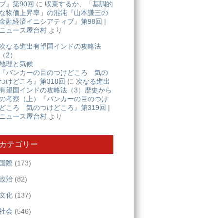
ブ』第90回
に
収束するか、「基調的
な物価上昇率」の混沌『山本謙三の
金融経済イニシアティブ』第98回 |
ニュース屋台村
より
次なる進出有望国インドの攻略法
（2）
地理と気候
『バンカーの目のつけどころ 気の
つけどころ』第318回
に
次なる進出
有望国インドの攻略法（3）歴史から
の考察（上）『バンカーの目のつけ
どころ 気のつけどころ』第319回 |
ニュース屋台村
より
カテゴリー
国際
(173)
政治
(82)
文化
(137)
社会
(546)