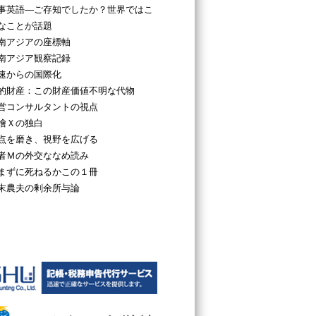
事英語―ご存知でしたか？世界ではこ
なことが話題
南アジアの座標軸
南アジア観察記録
速からの国際化
的財産：この財産価値不明な代物
営コンサルタントの視点
檜Ｘの独白
点を磨き、視野を広げる
者Ｍの外交ななめ読み
まずに死ねるかこの１冊
末農夫の剰余所与論