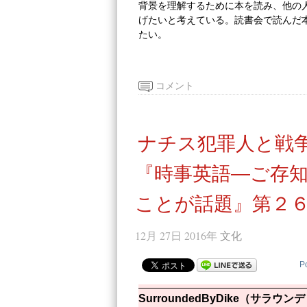
背景を理解するために本を読み、他の
げたいと考えている。読書会で読んだ
たい。
コメント
ナチス犯罪人と戦
『時事英語―ご存
ことが話題』第２
12月 27日 2016年
文化
P
SurroundedByDike（サラ