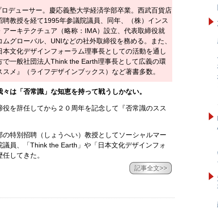
プロデューサー。慶応義塾大学経済学部卒業。西武百貨店
聘教授を経て1995年参議院議員、同年、（株）インス
アーキテクチュア（略称：IMA）設立、代表取締役就
ムグローバル、UNIなどの社外取締役を務める。また、
日本文化デザインフォーラム理事長としての活動を通し
般社団法人Think the Earth理事長として広義の環
ススメ』（ライフデザインブックス）など著書多数。
我々は「否常識」な知恵を持って戦うしかない。
締役を辞任してから２０周年を記念して『否常識のスス
部の特別招聘（しょうへい）教授としてソーシャルマー
、「Think the Earth」や「日本文化デザインフォ
歴任してきた。
記事全文>>