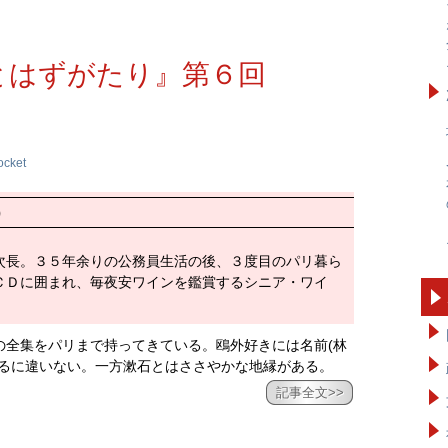
とはずがたり』第６回
ocket
）
次長。３５年余りの公務員生活の後、３度目のパリ暮ら
ＣＤに囲まれ、毎夜安ワインを鑑賞するシニア・ワイ
の全集をパリまで持ってきている。鴎外好きには名前(林
いるに違いない。一方漱石とはささやかな地縁がある。
記事全文>>