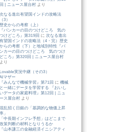
回 | ニュース屋台村
より
次なる進出有望国インドの攻略法
（3）
歴史からの考察（上）
『バンカーの目のつけどころ 気の
つけどころ』第319回
に
次なる進出
有望国インドの攻略法（4・完）歴史
からの考察（下）と地域別特性『バ
ンカーの目のつけどころ 気のつけ
どころ』第320回 | ニュース屋台村
より
Lovable実況中継（その3）
AIマザー
『みんなで機械学習』第71回
に
機械
と一緒にデータを学習する 『おいし
いデータの家庭料理』第12回 | ニュ
ース屋台村
より
混乱招く日銀の「基調的な物価上昇
率」
「中長期インフレ予想」はどこまで
政策判断の材料となりうるか
『山本謙三の金融経済イニシアティ