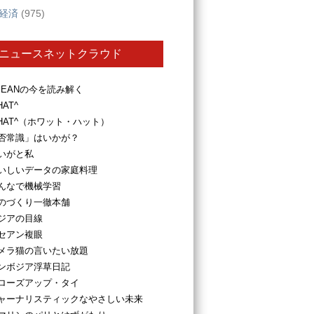
経済
(975)
ニュースネットクラウド
SEANの今を読み解く
HAT^
HAT^（ホワット・ハット）
否常識」はいかが？
いがと私
いしいデータの家庭料理
んなで機械学習
のづくり一徹本舗
ジアの目線
セアン複眼
メラ猫の言いたい放題
ンボジア浮草日記
ローズアップ・タイ
ャーナリスティックなやさしい未来