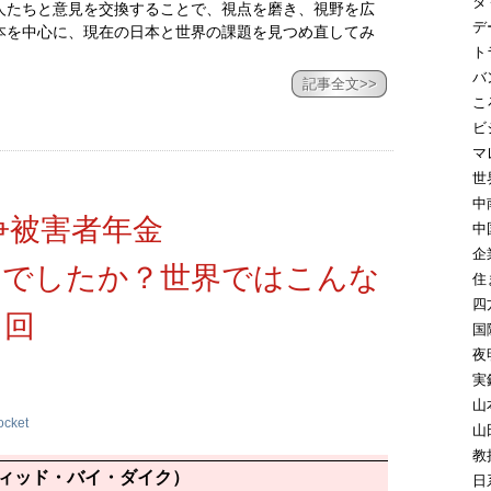
タ
人たちと意見を交換することで、視点を磨き、視野を広
デ
本を中心に、現在の日本と世界の課題を見つめ直してみ
ト
バ
記事全文>>
こ
ビ
マ
世
中
争被害者年金
中
企
知でしたか？世界ではこんな
住
四
６回
国
夜
実
山
ocket
山
教
ウンディッド・バイ・ダイク）
日