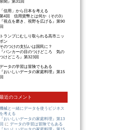
余聞』第31回
「信用」から日本を考える
第4回 信用貨幣とは何か（その3）
『視点を磨き、視野を広げる』第90
回
トランプにむしり取られる高市ニッ
ポン
そのつけの支払いは国民に？
『バンカーの目のつけどころ 気の
つけどころ』第323回
データの学習は冒険でもある
『おいしいデータの家庭料理』第15
回
最近のコメント
機械と一緒にデータを使うビジネス
を考える
『おいしいデータの家庭料理』第13
回
に
データの学習は冒険でもある
『おいしいデータの家庭料理』第15