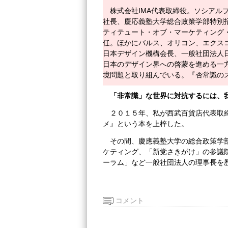
株式会社IMA代表取締役。ソシアル
社長、慶応義塾大学総合政策学部特別招
ティテュート・オブ・マーケティング・
任。ほかにバルス、オリコン、エクスコ
日本デザイン機構会長、一般社団法人
日本のデザイン界への啓蒙を進める一方で一
境問題と取り組んでいる。『否常識の
「非常識」な世界に対抗するには、
２０１５年、私が西武百貨店代表取
メ』という本を上梓した。
その間、慶應義塾大学の総合政策学
ケティング、「新党さきがけ」の参議院議員
ーラム」など一般社団法人の理事長を
コメント