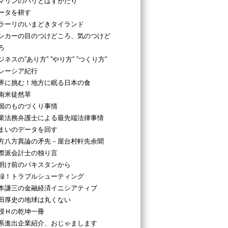
マリンのパリとはずがたり
ータを耕す
ラーリのいまどきタイランド
ンカーの目のつけどころ、気のつけど
ろ
ジネスの”あり方” ”やり方” ”つくり方”
レーシア紀行
界に挑む！地方に眠る日本の食
南米徒然草
国のものづくり事情
業法務弁護士による最先端法律事情
まいのデータを回す
方八方異論の矛先－屋台村軒先余聞
際派会計士の独り言
明け前のパキスタンから
録！トラブルシューティング
本謙三の金融経済イニシアティブ
田厚史の地球は丸くない
授Ｈの乾坤一冊
系進出企業紹介、おじゃまします