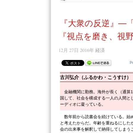
『大衆の反逆』―
『視点を磨き、視
12月 27日 2016年
経済
P
古川弘介（ふるかわ・こうすけ）
金融機関に勤務。海外が長く（通算
国して、社会を構成する一人の人間と
ーディオに凝っている。
数年前から読書会を続けている。始
と考えたからだ。年齢を重ねるにした
会の出来事を解釈して納得してしまう