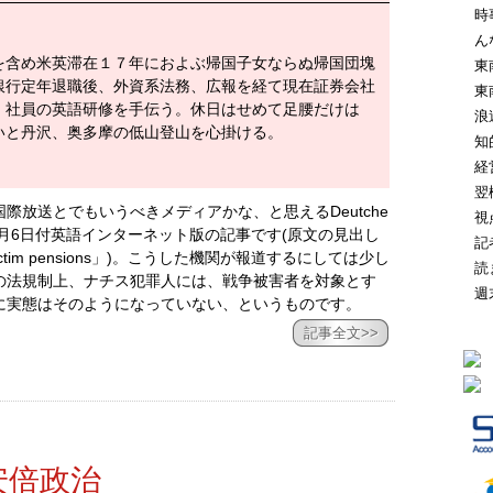
時
ん
を含め米英滞在１７年におよぶ帰国子女ならぬ帰国団塊
東
銀行定年退職後、外資系法務、広報を経て現在証券会社
東
、社員の英語研修を手伝う。休日はせめて足腰だけは
浪
いと丹沢、奥多摩の低山登山を心掛ける。
知
経
翌
際放送とでもいうべきメディアかな、と思えるDeutche
視
12月6日付英語インターネット版の記事です(原文の見出し
記
ing war victim pensions」)。こうした機関が報道するにしては少し
読
の法規制上、ナチス犯罪人には、戦争被害者を対象とす
週
に実態はそのようになっていない、というものです。
記事全文>>
と安倍政治