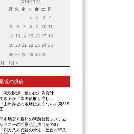
2016年12月
月
火
水
木
金
土
日
1
2
3
4
5
6
7
8
9
10
11
12
13
14
15
16
17
18
19
20
21
22
23
24
25
26
27
28
29
30
31
1月
1月 »
最近の投稿
「減税財源」狙いは外為会計
できるか「米国債取り崩し」
『山田厚史の地球は丸くない』第319
回
熊本地震と豪州の緊急警報システム
シドニーの冬景色点描（その3）
『四方八方異論の矛先－屋台村軒先