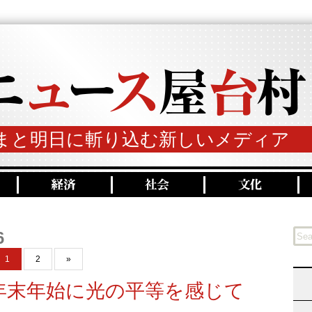
まと明日に斬り込む新しいメディア
6
1
2
»
年末年始に光の平等を感じて