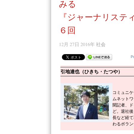
みる
『ジャーナリステ
６回
12月 27日 2016年
社会
P
引地達也（ひきち・たつや）
コミュニケ
ムネットワ
聞記者、ド
ど。退社後
長など経て
わるボラン