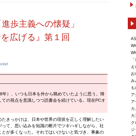
「進歩主義への懐疑」
野を広げる』第１回
A
W
W
「
ocket
え
お
み
も
18年）、いつも日本を外から眺めていたように思う。帰
ア
しての視点を意識しつつ読書会を続けている。現在PCオ
ア
カ
カ
めたきっかけは、日本や世界の現状を正しく理解したい
ク
がって、思い込みを知識の断片でツギハギしながら、社
ジ
ことが多くなった。それではいけないと気づき、事象の