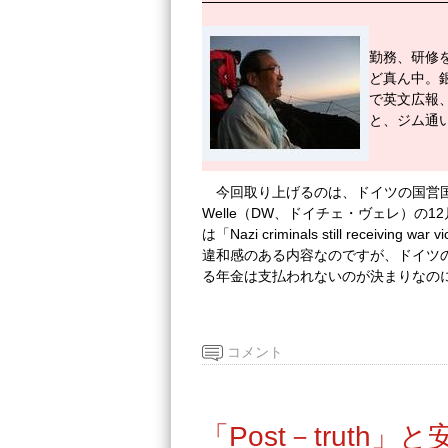
勤務、研修
ど真ん中。
で英文広報
と、ジム通
今回取り上げるのは、ドイツの国営国
Welle（DW、ドイチェ・ヴェレ）の
は「Nazi criminals still receiv
違和感のある内容なのですが、ドイツ
る年金は支払われないのが決まりなの
コメント
「Post－truth」