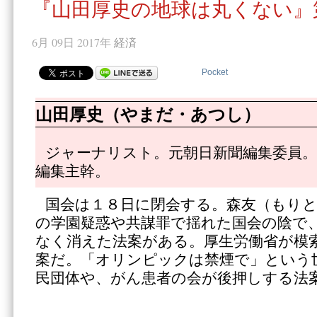
『山田厚史の地球は丸くない』
6月 09日 2017年
経済
Pocket
山田厚史（やまだ・あつし）
ジャーナリスト。元朝日新聞編集委員。
編集主幹。
国会は１８日に閉会する。森友（もり
の学園疑惑や共謀罪で揺れた国会の陰で
なく消えた法案がある。厚生労働省が模
案だ。「オリンピックは禁煙で」という
民団体や、がん患者の会が後押しする法