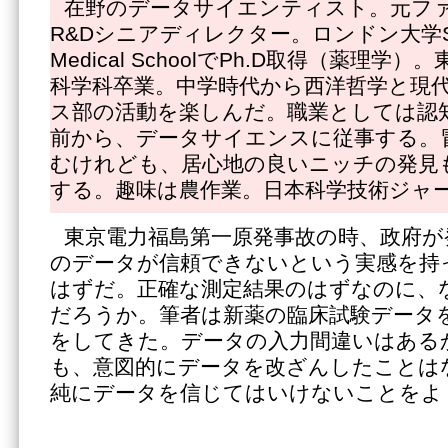
在野のデータサイエンティスト。元フ
R&Dシニアディレクター。ロンドン大学St.Geor
Medical SchoolでPh.D取得（薬理
科学科卒業。中学時代から西洋哲学と現
ス部の活動を楽しんだ。職業としては認知
前から、データサイエンスに従事する。
むけれども、居心地の良いニッチの発見
する。趣味は農作業。日本科学技術ジャ
東京電力福島第一原発事故の時、政府が
のデータが信頼できないという実感を持
はずだ。正確な測定結果のはずなのに、
だろうか。筆者は新薬の臨床試験データ
をしてきた。データの入力間違いはある
も、意図的にデータを改ざんしたことは
純にデータを信じてはいけないことをよ