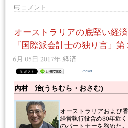
コメント
オーストラリアの底堅い経済
『国際派会計士の独り言』第
6月 05日 2017年
経済
Pocket
内村 治(うちむら・おさむ)
オーストラリアおよび
経営執行役含め30年近
のパートナーを務めた