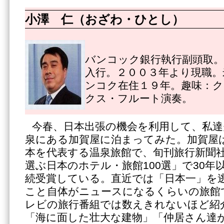
小澤 仁（おざわ・ひとし）
バンコック銀行執行副頭取。
入行。２００３年より現職。
ンコク在住１９年。趣味：
クス・フルート演奏。
今春、日本出張の機会を利用して、私達
泉にある加賀屋に泊まってみた。加賀屋
本を代表する温泉旅館で、旬刊旅行新聞
選ぶ日本のホテル・旅館100選」で30年
続受賞している。直近では「日本一」を
こと自体がニュースになるくらいの旅館
レビの旅行番組では数えきれないほど紹
「海に面した壮大な建物」「仲居さん達